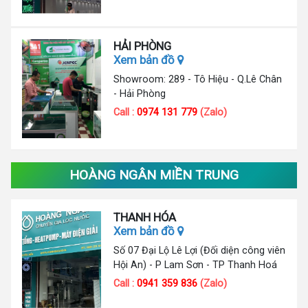
HẢI PHÒNG
Xem bản đồ
Showroom: 289 - Tô Hiệu - Q.Lê Chân
- Hải Phòng
Call :
0974 131 779
(Zalo)
HOÀNG NGÂN MIỀN TRUNG
THANH HÓA
Xem bản đồ
Số 07 Đại Lộ Lê Lợi (Đối diện công viên
Hội An) - P Lam Sơn - TP Thanh Hoá
Call :
0941 359 836
(Zalo)