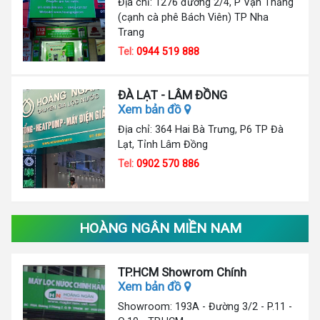
Địa chỉ: 1276 đường 2/4, P Vạn Thắng
(cạnh cà phê Bách Viên) TP Nha
Trang
Tel:
0944 519 888
ĐÀ LẠT - LÂM ĐỒNG
Xem bản đồ
Địa chỉ: 364 Hai Bà Trưng, P6 TP Đà
Lạt, Tỉnh Lâm Đồng
Tel:
0902 570 886
HOÀNG NGÂN MIỀN NAM
TP.HCM Showrom Chính
Xem bản đồ
Showroom: 193A - Đường 3/2 - P.11 -