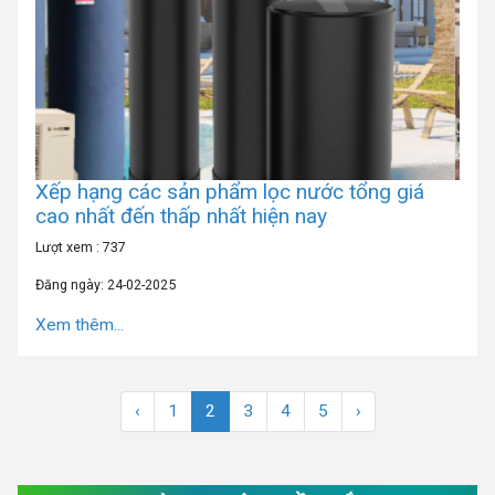
Xếp hạng các sản phẩm lọc nước tổng giá
cao nhất đến thấp nhất hiện nay
Lượt xem : 737
Đăng ngày: 24-02-2025
Xem thêm...
‹
1
2
3
4
5
›