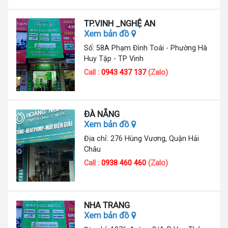
TP.VINH _NGHỆ AN
Xem bản đồ
Số: 58A Phạm Đình Toái - Phường Hà
Huy Tập - TP Vinh
Call :
0943 437 137
(Zalo)
ĐÀ NẴNG
Xem bản đồ
Địa chỉ: 276 Hùng Vương, Quận Hải
Châu
Call :
0938 460 460
(Zalo)
NHA TRANG
Xem bản đồ