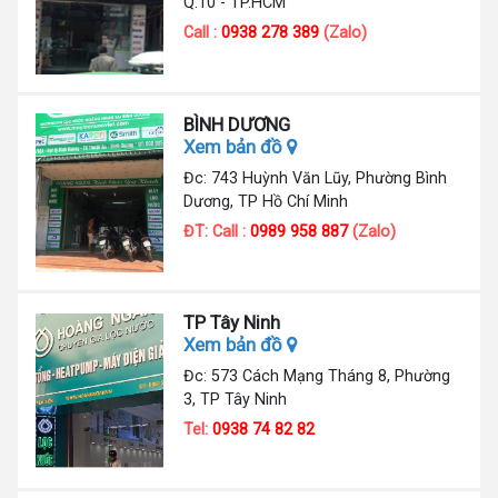
Q.10 - TP.HCM
Call :
0938 278 389
(Zalo)
BÌNH DƯƠNG
Xem bản đồ
Đc: 743 Huỳnh Văn Lũy, Phường Bình
Dương, TP Hồ Chí Minh
ĐT: Call :
0989 958 887
(Zalo)
TP Tây Ninh
Xem bản đồ
Đc: 573 Cách Mạng Tháng 8, Phường
3, TP Tây Ninh
Tel:
0938 74 82 82