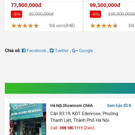
77,900,000đ
99,300,000đ
82,000,000đ
105,000,000đ
-5%
-6%
Đã xem(848)
Đã
Chia sẻ:
Facebook
,
Twitter
,
Google
Hà Nội Showroom Chính
Xem bản đồ
Căn R3.19, KĐT Edenrose, Phường
Thanh Liệt, Thành Phố Hà Nội
Call :
098 180 1111
(Zalo)