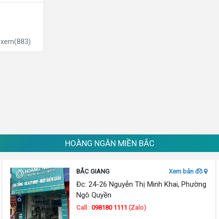
 xem(883)
HOÀNG NGÂN MIỀN BẮC
BẮC GIANG
Xem bản đồ
Đc: 24-26 Nguyễn Thị Minh Khai, Phường
Ngô Quyền
Call :
098180 1111
(Zalo)