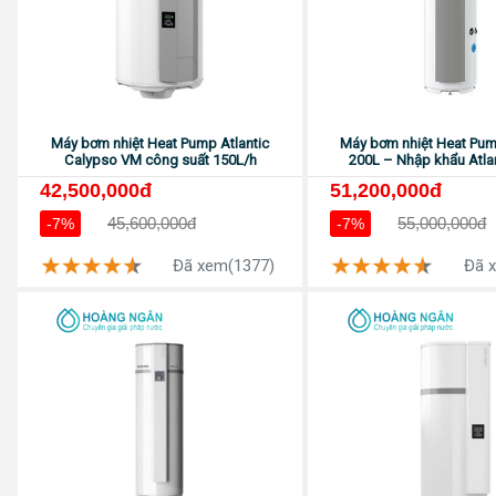
Máy bơm nhiệt Heat Pump Atlantic
Máy bơm nhiệt Heat Pum
Calypso VM công suất 150L/h
200L – Nhập khẩu Atla
42,500,000đ
51,200,000đ
45,600,000đ
55,000,000đ
-7%
-7%
Đã xem(1377)
Đã 