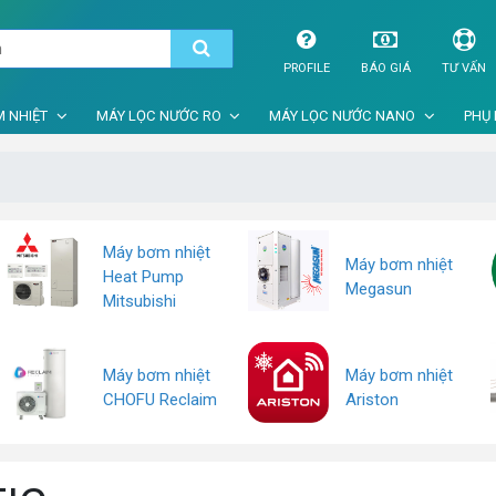
PROFILE
BÁO GIÁ
TƯ VẤN
 NHIỆT
MÁY LỌC NƯỚC RO
MÁY LỌC NƯỚC NANO
PHỤ 
Máy bơm nhiệt
Máy bơm nhiệt
Heat Pump
Megasun
Mitsubishi
Máy bơm nhiệt
Máy bơm nhiệt
CHOFU Reclaim
Ariston