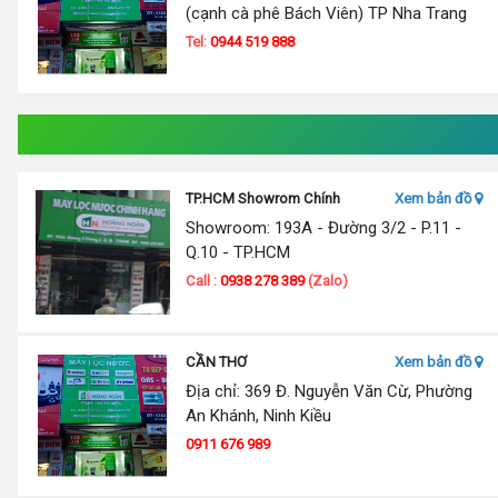
(cạnh cà phê Bách Viên) TP Nha Trang
Tel:
0944 519 888
TP.HCM Showrom Chính
Xem bản đồ
Showroom: 193A - Đường 3/2 - P.11 -
Q.10 - TP.HCM
Call :
0938 278 389
(Zalo)
CẦN THƠ
Xem bản đồ
Địa chỉ: 369 Đ. Nguyễn Văn Cừ, Phường
An Khánh, Ninh Kiều
0911 676 989