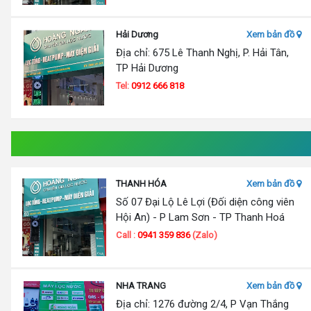
Hải Dương
Xem bản đồ
Địa chỉ: 675 Lê Thanh Nghị, P. Hải Tân,
TP Hải Dương
Tel:
0912 666 818
THANH HÓA
Xem bản đồ
Số 07 Đại Lộ Lê Lợi (Đối diện công viên
Hội An) - P Lam Sơn - TP Thanh Hoá
Call :
0941 359 836
(Zalo)
NHA TRANG
Xem bản đồ
Địa chỉ: 1276 đường 2/4, P Vạn Thắng