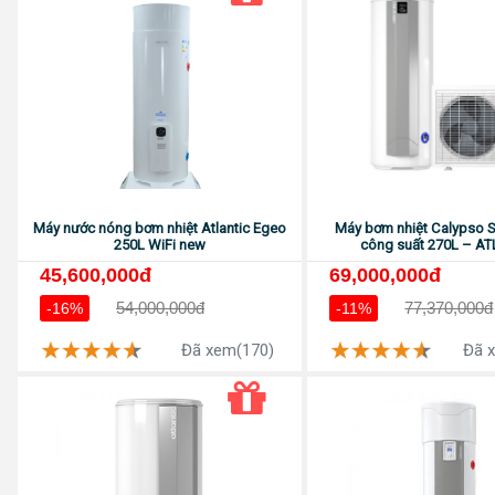
Máy nước nóng bơm nhiệt Atlantic Egeo
Máy bơm nhiệt Calypso Spl
250L WiFi new
công suất 270L – A
45,600,000đ
69,000,000đ
54,000,000đ
77,370,000đ
-16%
-11%
Đã xem(170)
Đã 