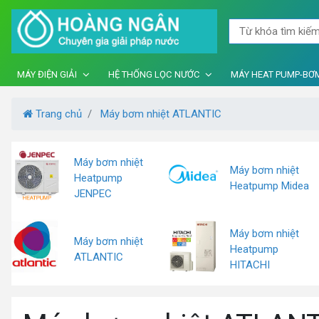
MÁY ĐIỆN GIẢI
HỆ THỐNG LỌC NƯỚC
MÁY HEAT PUMP-BƠM
Trang chủ
Máy bơm nhiệt ATLANTIC
Máy bơm nhiệt
Máy bơm nhiệt
Heatpump
Heatpump Midea
JENPEC
Máy bơm nhiệt
Máy bơm nhiệt
Heatpump
ATLANTIC
HITACHI