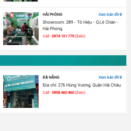
HẢI PHÒNG
Xem bản đồ
Showroom: 289 - Tô Hiệu - Q.Lê Chân -
Hải Phòng
Call :
0974 131 779
(Zalo)
ĐÀ NẴNG
Xem bản đồ
Địa chỉ: 276 Hùng Vương, Quận Hải Châu
Call :
0938 460 460
(Zalo)