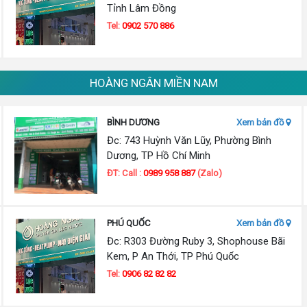
Tỉnh Lâm Đồng
Tel:
0902 570 886
HOÀNG NGÂN MIỀN NAM
BÌNH DƯƠNG
Xem bản đồ
Đc: 743 Huỳnh Văn Lũy, Phường Bình
Dương, TP Hồ Chí Minh
ĐT: Call :
0989 958 887
(Zalo)
PHÚ QUỐC
Xem bản đồ
Đc: R303 Đường Ruby 3, Shophouse Bãi
Kem, P An Thới, TP Phú Quốc
Tel:
0906 82 82 82