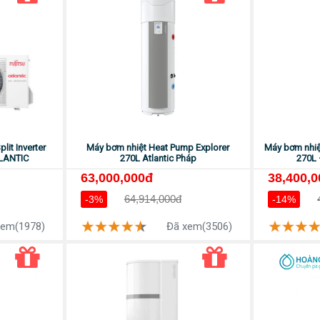
it Inverter
Máy bơm nhiệt Heat Pump Explorer
Máy bơm nhiệ
TLANTIC
270L Atlantic Pháp
270L 
63,000,000đ
38,400,
64,914,000đ
-3%
-14%
xem(1978)
Đã xem(3506)