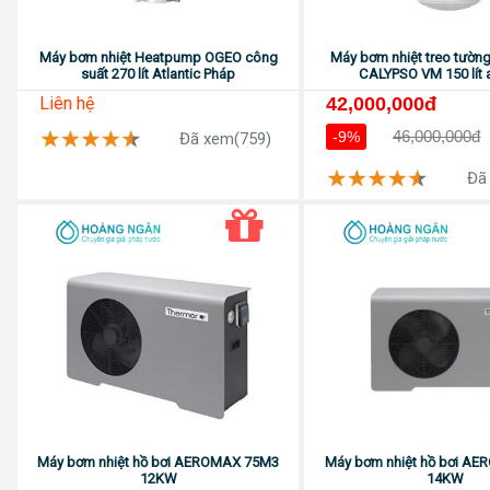
Máy bơm nhiệt Heatpump OGEO công
Máy bơm nhiệt treo tườ
suất 270 lít Atlantic Pháp
CALYPSO VM 150 lít a
Liên hệ
42,000,000đ
46,000,000đ
-9%
Đã xem(759)
Đã
Máy bơm nhiệt hồ bơi AEROMAX 75M3
Máy bơm nhiệt hồ bơi A
12KW
14KW