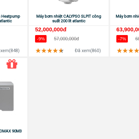
ng Heatpump
Máy bơm nhiệt CALYPSO SLPIT công
Máy bơm nhi
tlantic
suất 200 lít atlantic
52,000,000đ
63,900,
57,000,000đ
6
-9%
-7%
 xem(848)
Đã xem(860)
EROMAX 90M3