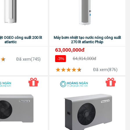
t OGEO công suất 200 lít
Máy bơm nhiệt tạo nước nóng công suất
atlantic
270 lít atlantic Pháp
63,000,000đ
64,914,000đ
-3%
Đã xem(745)
Đã xem(876)