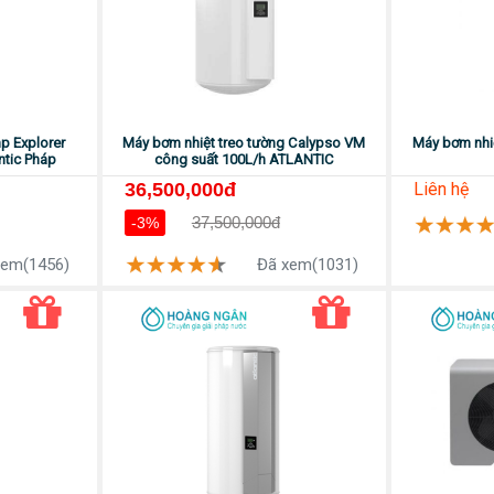
p Explorer
Máy bơm nhiệt treo tường Calypso VM
Máy bơm nhiệ
ntic Pháp
công suất 100L/h ATLANTIC
36,500,000đ
Liên hệ
37,500,000đ
-3%
xem(1456)
Đã xem(1031)