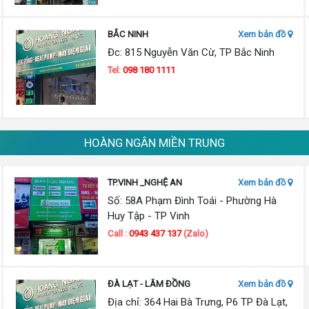
BẮC NINH
Xem bản đồ
Đc: 815 Nguyễn Văn Cừ, TP Bắc Ninh
Tel:
098 180 1111
HOÀNG NGÂN MIỀN TRUNG
TP.VINH _NGHỆ AN
Xem bản đồ
Số: 58A Phạm Đình Toái - Phường Hà
Huy Tập - TP Vinh
Call :
0943 437 137
(Zalo)
ĐÀ LẠT - LÂM ĐỒNG
Xem bản đồ
Địa chỉ: 364 Hai Bà Trưng, P6 TP Đà Lạt,