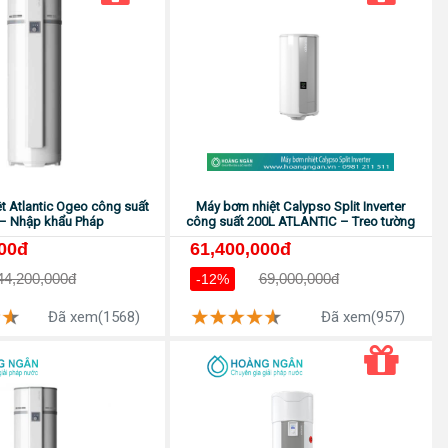
t Atlantic Ogeo công suất
Máy bơm nhiệt Calypso Split Inverter
– Nhập khẩu Pháp
công suất 200L ATLANTIC – Treo tường
000đ
61,400,000đ
44,200,000đ
69,000,000đ
-12%
Đã xem(1568)
Đã xem(957)