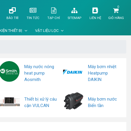
0
BẢO TRÌ
TIN TỨC
TẠP CHÍ
SITEMAP
LIÊN HỆ
GIỎ HÀNG
KIỆN THIẾT BỊ
VẬT LIỆU LỌC
Máy nước nóng
Máy bơm nhiệt
heat pump
Heatpump
Aosmith
DAIKIN
Thiết bị xử lý cáu
Máy bơm nước
cặn VULCAN
Biến tần