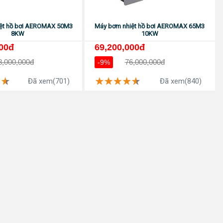
ệt hồ bơi AEROMAX 50M3
Máy bơm nhiệt hồ bơi AEROMAX 65M3
8KW
10KW
000đ
69,200,000đ
8,000,000đ
76,000,000đ
-9%
Đã xem(701)
Đã xem(840)