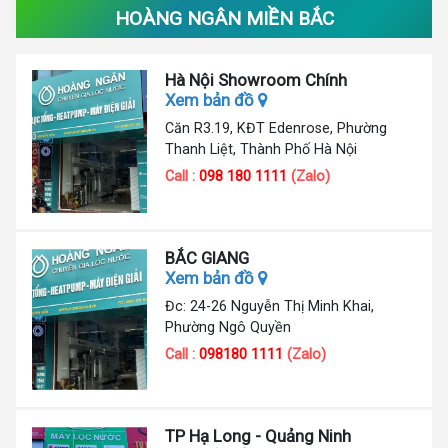
HOÀNG NGÂN MIỀN BẮC
Hà Nội Showroom Chính
Xem bản đồ
Căn R3.19, KĐT Edenrose, Phường
Thanh Liệt, Thành Phố Hà Nội
Call :
098 180 1111
(Zalo)
BẮC GIANG
Xem bản đồ
Đc: 24-26 Nguyễn Thị Minh Khai,
Phường Ngô Quyền
Call :
098180 1111
(Zalo)
TP Hạ Long - Quảng Ninh