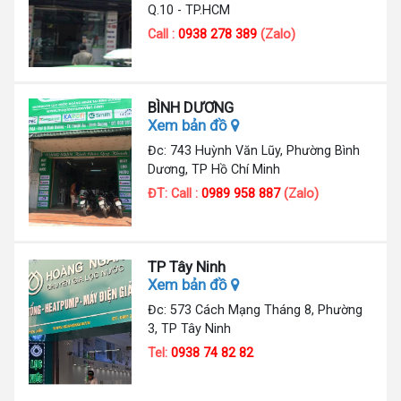
Q.10 - TP.HCM
Call :
0938 278 389
(Zalo)
BÌNH DƯƠNG
Xem bản đồ
Đc: 743 Huỳnh Văn Lũy, Phường Bình
Dương, TP Hồ Chí Minh
ĐT: Call :
0989 958 887
(Zalo)
TP Tây Ninh
Xem bản đồ
Đc: 573 Cách Mạng Tháng 8, Phường
3, TP Tây Ninh
Tel:
0938 74 82 82