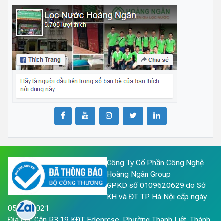
Công Ty Cổ Phần Công Nghệ
Hoàng Ngân Group
GPKD số 0109620629 do Sở
KH và ĐT TP Hà Nội cấp ngày
05/05/2021
Địa chỉ: Căn R3.19 KĐT Edenrose, Phường Thanh Liệt, Thành