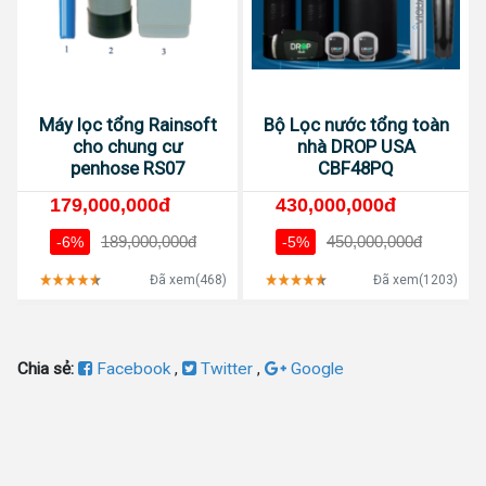
Máy lọc tổng Rainsoft
Bộ Lọc nước tổng toàn
cho chung cư
nhà DROP USA
penhose RS07
CBF48PQ
179,000,000đ
430,000,000đ
189,000,000đ
450,000,000đ
-6%
-5%
Đã xem(468)
Đã xem(1203)
Chia sẻ:
Facebook
,
Twitter
,
Google