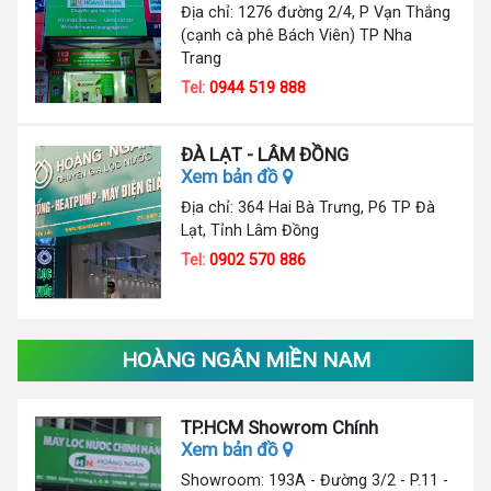
Địa chỉ: 1276 đường 2/4, P Vạn Thắng
(cạnh cà phê Bách Viên) TP Nha
Trang
Tel:
0944 519 888
ĐÀ LẠT - LÂM ĐỒNG
Xem bản đồ
Địa chỉ: 364 Hai Bà Trưng, P6 TP Đà
Lạt, Tỉnh Lâm Đồng
Tel:
0902 570 886
HOÀNG NGÂN MIỀN NAM
TP.HCM Showrom Chính
Xem bản đồ
Showroom: 193A - Đường 3/2 - P.11 -