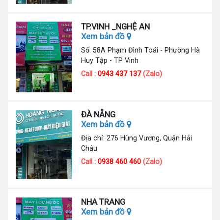
TP.VINH _NGHỆ AN
Xem bản đồ
Số: 58A Phạm Đình Toái - Phường Hà
Huy Tập - TP Vinh
Call :
0943 437 137
(Zalo)
ĐÀ NẴNG
Xem bản đồ
Địa chỉ: 276 Hùng Vương, Quận Hải
Châu
Call :
0938 460 460
(Zalo)
NHA TRANG
Xem bản đồ