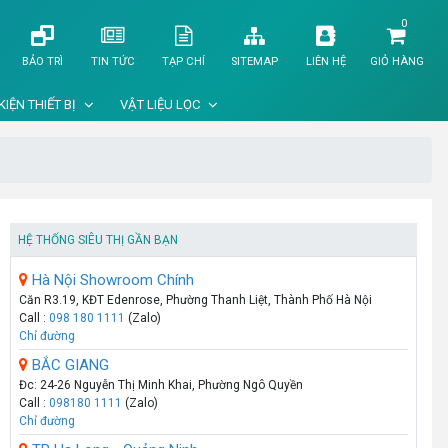
0
BẢO TRÌ
TIN TỨC
TẠP CHÍ
SITEMAP
LIÊN HỆ
GIỎ HÀNG
KIỆN THIẾT BỊ
VẬT LIỆU LỌC
HỆ THỐNG SIÊU THỊ GẦN BẠN
Hà Nội Showroom Chính
Căn R3.19, KĐT Edenrose, Phường Thanh Liệt, Thành Phố Hà Nội
Call :
098 180 1111
(Zalo)
Chỉ đường
BẮC GIANG
Đc: 24-26 Nguyễn Thị Minh Khai, Phường Ngô Quyền
Call :
098180 1111
(Zalo)
Chỉ đường