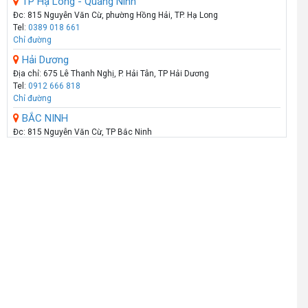
TP Hạ Long - Quảng Ninh
Đc: 815 Nguyễn Văn Cừ, phường Hồng Hải, TP. Hạ Long
Tel:
0389 018 661
Chỉ đường
Hải Dương
Địa chỉ: 675 Lê Thanh Nghị, P. Hải Tân, TP Hải Dương
Tel:
0912 666 818
Chỉ đường
BẮC NINH
Đc: 815 Nguyễn Văn Cừ, TP Bắc Ninh
Tel:
098 180 1111
Chỉ đường
HẢI PHÒNG
Showroom: 289 - Tô Hiệu - Q.Lê Chân - Hải Phòng
Call :
0974 131 779
(Zalo)
Chỉ đường
THANH HÓA
Số 07 Đại Lộ Lê Lợi (Đối diện công viên Hội An) - P Lam Sơn - TP Thanh
Hoá
Call :
0941 359 836
(Zalo)
Chỉ đường
TP.VINH _NGHỆ AN