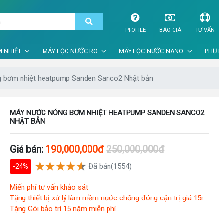
PROFILE
BÁO GIÁ
TƯ VẤN
 NHIỆT
MÁY LỌC NƯỚC RO
MÁY LỌC NƯỚC NANO
PHỤ 
 bơm nhiệt heatpump Sanden Sanco2 Nhật bản
MÁY NƯỚC NÓNG BƠM NHIỆT HEATPUMP SANDEN SANCO2
NHẬT BẢN
Giá bán:
190,000,000đ
250,000,000đ
Đã bán(1554)
-24%
Miến phí tư vấn khảo sát
Tặng thiết bị xử lý làm mềm nước chống đóng cặn trị giá 15r
Tặng Gói bảo trì 15 năm miễn phí