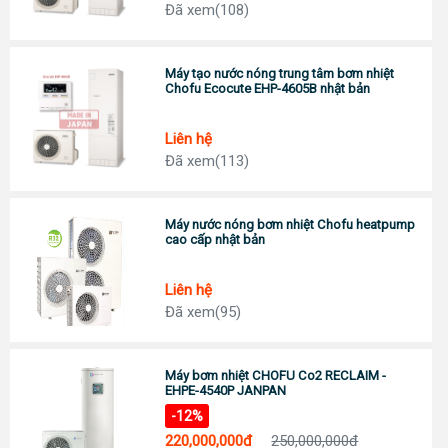
Đã xem(108)
Đc: 743 Huỳnh Văn Lũy, Phường Bình Dương, TP Hồ Chí Minh
ĐT: Call :
0989 958 887
(Zalo)
Chỉ đường
Máy tạo nước nóng trung tâm bơm nhiệt
TP Tây Ninh
Chofu Ecocute EHP-4605B nhật bản
Đc: 573 Cách Mạng Tháng 8, Phường 3, TP Tây Ninh
Tel:
0938 74 82 82
Chỉ đường
Liên hệ
Đã xem(113)
CẦN THƠ
Địa chỉ: 369 Đ. Nguyễn Văn Cừ, Phường An Khánh, Ninh Kiều
0911 676 989
Chỉ đường
Máy nước nóng bơm nhiệt Chofu heatpump
cao cấp nhật bản
PHÚ QUỐC
Đc: R303 Đường Ruby 3, Shophouse Bãi Kem, P An Thới, TP Phú Quốc
Tel:
0906 82 82 82
Liên hệ
Chỉ đường
Đã xem(95)
Máy bơm nhiệt CHOFU Co2 RECLAIM -
EHPE-4540P JANPAN
-12%
220,000,000đ
250,000,000đ