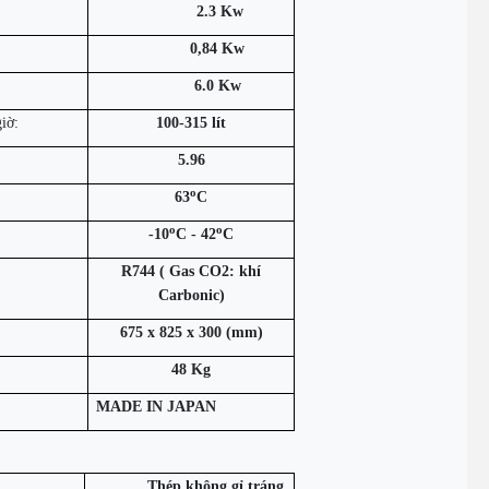
2.3 Kw
0,84 Kw
6.0 Kw
iờ:
100-315 lít
5.96
o
63
C
o
o
-10
C - 42
C
R744 ( Gas CO2: khí
Carbonic)
675 x 825 x 300 (mm)
48 Kg
MADE IN JAPAN
Thép không gỉ tráng