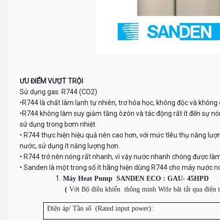
ƯU ĐIỂM VƯỢT TRỘI
Sử dụng gas: R744 (CO2)
•R744 là chất làm lạnh tự nhiên, trơ hóa học, không độc và không 
•R744 không làm suy giảm tầng ôzôn và tác động rất ít đến sự nó
sử dụng trong bơm nhiệt.
• R744 thực hiện hiệu quả nén cao hơn, với mức tIêu thụ năng lượ
nước, sử dụng ít năng lượng hơn.
• R744 trở nên nóng rất nhanh, vì vậy nước nhanh chóng được làm
• Sanden là một trong số ít hãng hiện dùng R744 cho máy nước nóng bơ
Máy Heat Pump SANDEN ECO : GAU- 45HPD
(
Với
Bộ điều khiển thông minh Wife bật tắt qua điện th
Điện áp/ Tần số (Rated input power):