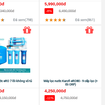
0đ
5,990,000đ
,340,000đ
6,490,000đ
-8%
Đã xem(798)
Đã xem(861)
ớc eRO 7 lõi không vỏ tủ
Máy lọc nước Karofi eRO80 - 9 cấp lọc (+
lõi ORP)
0đ
4,250,000đ
4,150,000đ
4,750,000đ
-11%