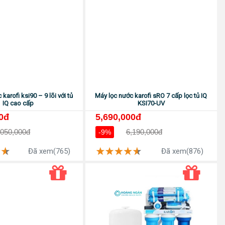
karofi ksi90 – 9 lõi với tủ
Máy lọc nước karofi sRO 7 cấp lọc tủ IQ
IQ cao cấp
KSI70-UV
0đ
5,690,000đ
,050,000đ
6,190,000đ
-9%
Đã xem(765)
Đã xem(876)