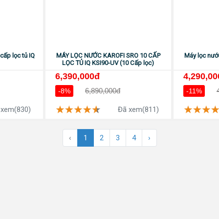
cấp lọc tủ IQ
MÁY LỌC NƯỚC KAROFI SRO 10 CẤP
Máy lọc nướ
LỌC TỦ IQ KSI90-UV (10 Cấp lọc)
6,390,000đ
4,290,00
6,890,000đ
-8%
-11%
 xem(830)
Đã xem(811)
‹
1
2
3
4
›