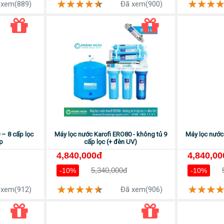
 xem(889)
Đã xem(900)
 – 8 cấp lọc
Máy lọc nước Karofi ERO80 - không tủ 9
Máy lọc nước 
ấp
cấp lọc (+ đèn UV)
4,840,000đ
4,840,00
5,340,000đ
-10%
-10%
 xem(912)
Đã xem(906)