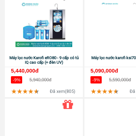
Máy lọc nước Karofi eRO80 - 9 cấp có tủ
Máy lọc nước karofi ksi70
IQ cao cấp (+ đèn UV)
5,440,000đ
5,090,000đ
5,940,000đ
5,590,000đ
-9%
-9%
Đã xem(805)
Đã