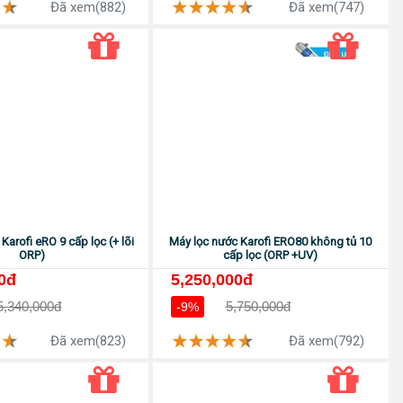
Đã xem(882)
Đã xem(747)
Karofi eRO 9 cấp lọc (+ lõi
Máy lọc nước Karofi ERO80 không tủ 10
ORP)
cấp lọc (ORP +UV)
0đ
5,250,000đ
5,340,000đ
5,750,000đ
-9%
Đã xem(823)
Đã xem(792)