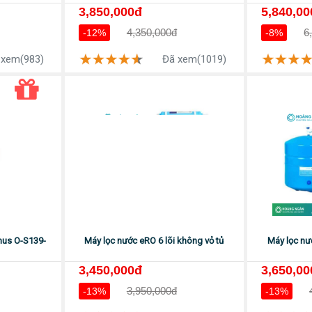
3,850,000đ
5,840,00
4,350,000đ
6
-12%
-8%
 xem(983)
Đã xem(1019)
mus O-S139-
Máy lọc nước eRO 6 lõi không vỏ tủ
Máy lọc nư
3,450,000đ
3,650,00
3,950,000đ
-13%
-13%