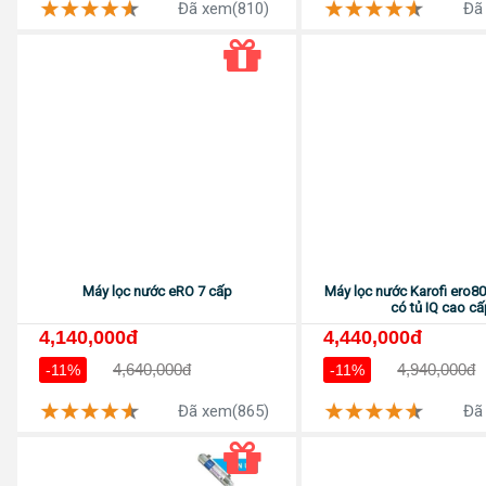
Đã xem(810)
Đã
Máy lọc nước eRO 7 cấp
Máy lọc nước Karofi ero80
có tủ IQ cao c
4,140,000đ
4,440,000đ
4,640,000đ
4,940,000đ
-11%
-11%
Đã xem(865)
Đã