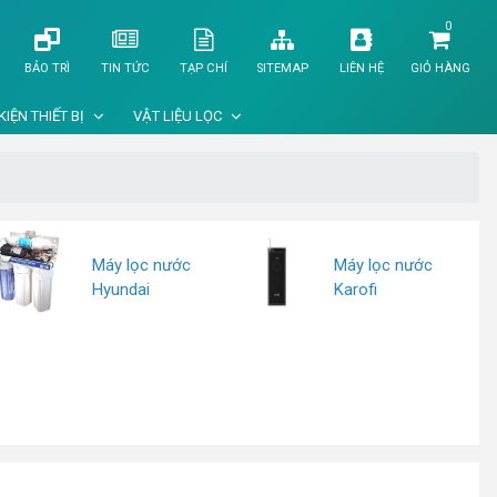
0
BẢO TRÌ
TIN TỨC
TẠP CHÍ
SITEMAP
LIÊN HỆ
GIỎ HÀNG
KIỆN THIẾT BỊ
VẬT LIỆU LỌC
Máy lọc nước
Máy lọc nước
Hyundai
Karofi