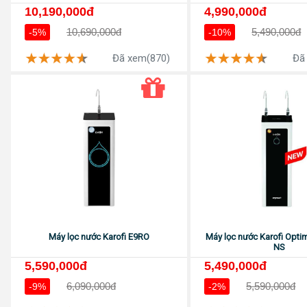
10,190,000đ
4,990,000đ
10,690,000đ
5,490,000đ
-5%
-10%
Đã xem(870)
Đã
Máy lọc nước Karofi E9RO
Máy lọc nước Karofi Opti
NS
5,590,000đ
5,490,000đ
6,090,000đ
5,590,000đ
-9%
-2%