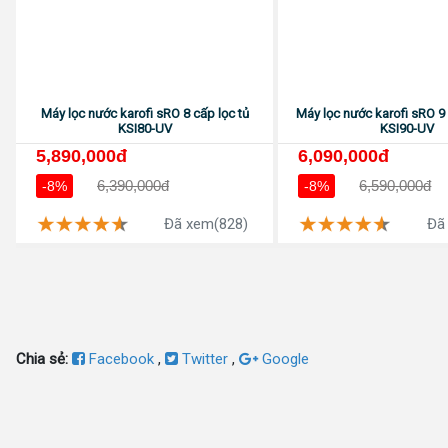
Máy lọc nước karofi sRO 8 cấp lọc tủ
Máy lọc nước karofi sRO 9 
KSI80-UV
KSI90-UV
5,890,000đ
6,090,000đ
6,390,000đ
6,590,000đ
-8%
-8%
Đã xem(828)
Đã
Chia sẻ:
Facebook
,
Twitter
,
Google