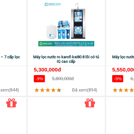
 – 7 cấp lọc
Máy lọc nước ro karofi ksi80 8 lõi có tủ
Máy lọc nước 
IQ cao cấp
5,300,000đ
5,550,00
5,800,000đ
6
-9%
-9%
 xem(844)
Đã xem(894)