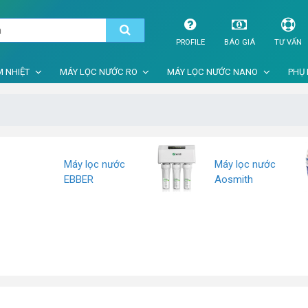
PROFILE
BÁO GIÁ
TƯ VẤN
 NHIỆT
MÁY LỌC NƯỚC RO
MÁY LỌC NƯỚC NANO
PHỤ 
Máy lọc nước
Máy lọc nước
EBBER
Aosmith