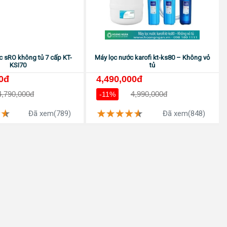
c sRO không tủ 7 cấp KT-
Máy lọc nước karofi kt-ks80 – Không vỏ
KSI70
tủ
0đ
4,490,000đ
4,790,000đ
4,990,000đ
-11%
Đã xem(789)
Đã xem(848)