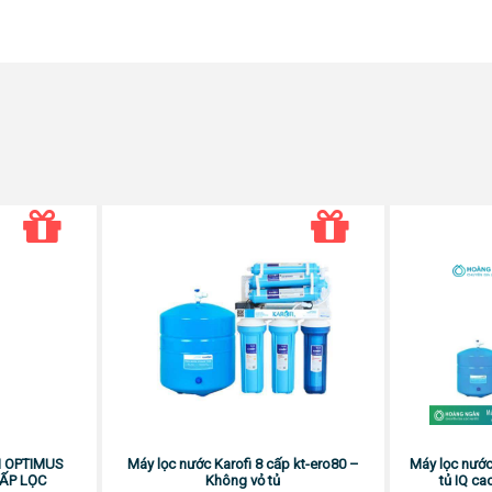
 OPTIMUS
Máy lọc nước Karofi 8 cấp kt-ero80 –
Máy lọc nước
CẤP LỌC
Không vỏ tủ
tủ IQ c