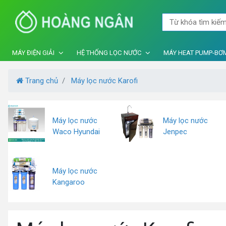
MÁY ĐIỆN GIẢI
HỆ THỐNG LỌC NƯỚC
MÁY HEAT PUMP-BƠM
Trang chủ
Máy lọc nước Karofi
Máy lọc nước
Máy lọc nước
Waco Hyundai
Jenpec
Máy lọc nước
Kangaroo