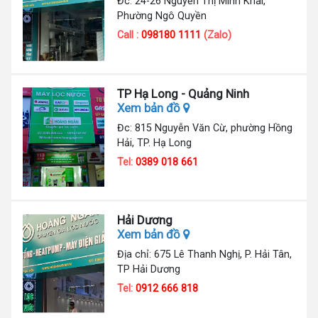
Đc: 24-26 Nguyễn Thị Minh Khai,
Phường Ngô Quyền
Call :
098180 1111
(Zalo)
TP Hạ Long - Quảng Ninh
Xem bản đồ
Đc: 815 Nguyễn Văn Cừ, phường Hồng
Hải, TP. Hạ Long
Tel:
0389 018 661
Hải Dương
Xem bản đồ
Địa chỉ: 675 Lê Thanh Nghị, P. Hải Tân,
TP Hải Dương
Tel:
0912 666 818