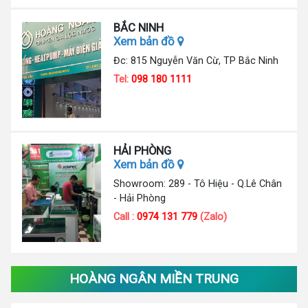
BẮC NINH
Xem bản đồ
Đc: 815 Nguyễn Văn Cừ, TP Bắc Ninh
Tel:
098 180 1111
HẢI PHÒNG
Xem bản đồ
Showroom: 289 - Tô Hiệu - Q.Lê Chân
- Hải Phòng
Call :
0974 131 779
(Zalo)
HOÀNG NGÂN MIỀN TRUNG