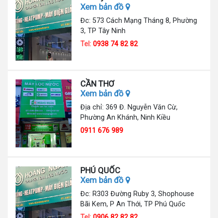
Xem bản đồ
Đc: 573 Cách Mạng Tháng 8, Phường
3, TP Tây Ninh
Tel:
0938 74 82 82
CẦN THƠ
Xem bản đồ
Địa chỉ: 369 Đ. Nguyễn Văn Cừ,
Phường An Khánh, Ninh Kiều
0911 676 989
PHÚ QUỐC
Xem bản đồ
Đc: R303 Đường Ruby 3, Shophouse
Bãi Kem, P An Thới, TP Phú Quốc
Tel:
0906 82 82 82