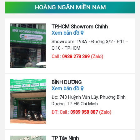
HOÀNG NGÂN MIỀN NAM
TP.HCM Showrom Chính
Xem bản đồ
Showroom: 193A - Đường 3/2 - P.11 -
Q.10 - TP.HCM
Call :
0938 278 389
(Zalo)
BÌNH DƯƠNG
Xem bản đồ
Đc: 743 Huỳnh Văn Lũy, Phường Bình
Dương, TP Hồ Chí Minh
ĐT: Call :
0989 958 887
(Zalo)
TP Tây Ninh