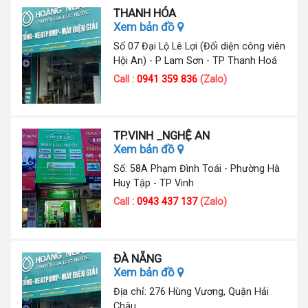
THANH HÓA
Xem bản đồ
Số 07 Đại Lộ Lê Lợi (Đối diện công viên
Hội An) - P Lam Sơn - TP Thanh Hoá
Call :
0941 359 836
(Zalo)
TP.VINH _NGHỆ AN
Xem bản đồ
Số: 58A Phạm Đình Toái - Phường Hà
Huy Tập - TP Vinh
Call :
0943 437 137
(Zalo)
ĐÀ NẴNG
Xem bản đồ
Địa chỉ: 276 Hùng Vương, Quận Hải
Châu