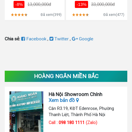
13,000,000đ
33,000,000đ
-8%
-13%
Đã xem(399)
Đã xem(477)
Chia sẻ:
Facebook
,
Twitter
,
Google
HOÀNG NGÂN MIỀN BẮC
Hà Nội Showroom Chính
Xem bản đồ
Căn R3.19, KĐT Edenrose, Phường
Thanh Liệt, Thành Phố Hà Nội
Call :
098 180 1111
(Zalo)