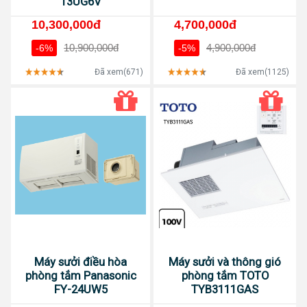
13UG6V
10,300,000đ
4,700,000đ
10,900,000đ
4,900,000đ
-6%
-5%
Đã xem(671)
Đã xem(1125)
Máy sưởi điều hòa
Máy sưởi và thông gió
phòng tắm Panasonic
phòng tắm TOTO
FY-24UW5
TYB3111GAS