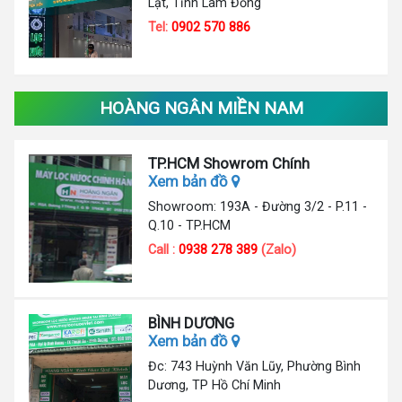
Lạt, Tỉnh Lâm Đồng
Tel:
0902 570 886
HOÀNG NGÂN MIỀN NAM
TP.HCM Showrom Chính
Xem bản đồ
Showroom: 193A - Đường 3/2 - P.11 -
Q.10 - TP.HCM
Call :
0938 278 389
(Zalo)
BÌNH DƯƠNG
Xem bản đồ
Đc: 743 Huỳnh Văn Lũy, Phường Bình
Dương, TP Hồ Chí Minh