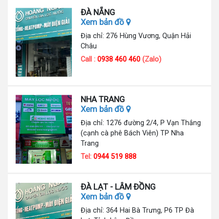
ĐÀ NẴNG
Xem bản đồ
Địa chỉ: 276 Hùng Vương, Quận Hải
Châu
Call :
0938 460 460
(Zalo)
NHA TRANG
Xem bản đồ
Địa chỉ: 1276 đường 2/4, P Vạn Thắng
(cạnh cà phê Bách Viên) TP Nha
Trang
Tel:
0944 519 888
ĐÀ LẠT - LÂM ĐỒNG
Xem bản đồ
Địa chỉ: 364 Hai Bà Trưng, P6 TP Đà