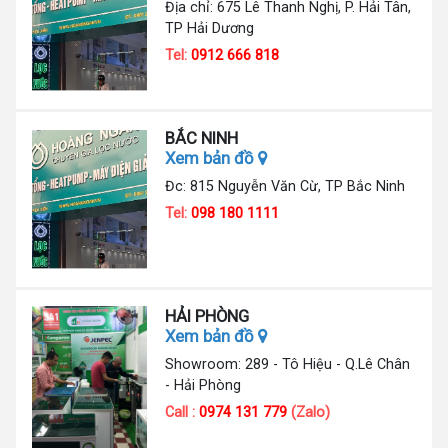
Địa chỉ: 675 Lê Thanh Nghị, P. Hải Tân,
TP Hải Dương
Tel:
0912 666 818
BẮC NINH
Xem bản đồ
Đc: 815 Nguyễn Văn Cừ, TP Bắc Ninh
Tel:
098 180 1111
HẢI PHÒNG
Xem bản đồ
Showroom: 289 - Tô Hiệu - Q.Lê Chân
- Hải Phòng
Call :
0974 131 779
(Zalo)