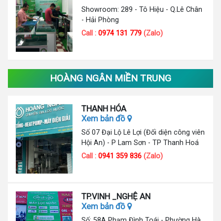
Showroom: 289 - Tô Hiệu - Q.Lê Chân
- Hải Phòng
Call :
0974 131 779
(Zalo)
HOÀNG NGÂN MIỀN TRUNG
THANH HÓA
Xem bản đồ
Số 07 Đại Lộ Lê Lợi (Đối diện công viên
Hội An) - P Lam Sơn - TP Thanh Hoá
Call :
0941 359 836
(Zalo)
TP.VINH _NGHỆ AN
Xem bản đồ
Số: 58A Phạm Đình Toái - Phường Hà