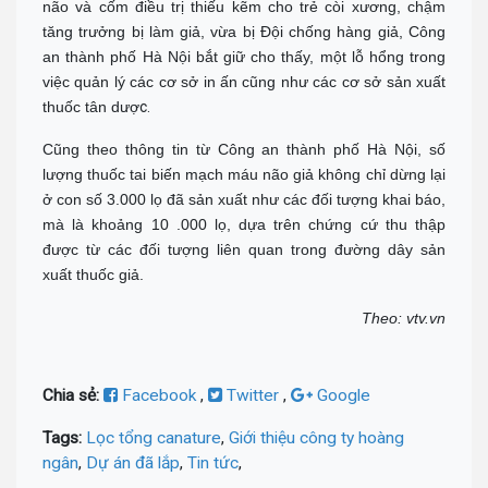
não và cốm điều trị thiếu kẽm cho trẻ còi xương, chậm
tăng trưởng bị làm giả, vừa bị Đội chống hàng giả, Công
an thành phố Hà Nội bắt giữ cho thấy, một lỗ hổng trong
việc quản lý các cơ sở in ấn cũng như các cơ sở sản xuất
thuốc tân dượ
c.
Cũng theo thông tin từ Công an thành phố Hà Nội, số
lượng thuốc tai biến mạch máu não giả không chỉ dừng lại
ở con số 3.000 lọ đã sản xuất như các đối tượng khai báo,
mà là khoảng 10 .000 lọ, dựa trên chứng cứ thu thập
được từ các đối tượng liên quan trong đường dây sản
xuất thuốc giả.
Theo: vtv.vn
Chia sẻ:
Facebook
,
Twitter
,
Google
Tags:
Lọc tổng canature
,
Giới thiệu công ty hoàng
ngân
,
Dự án đã lắp
,
Tin tức
,