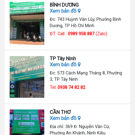
BÌNH DƯƠNG
Xem bản đồ
Đc: 743 Huỳnh Văn Lũy, Phường Bình
Dương, TP Hồ Chí Minh
ĐT: Call :
0989 958 887
(Zalo)
TP Tây Ninh
Xem bản đồ
Đc: 573 Cách Mạng Tháng 8, Phường
3, TP Tây Ninh
Tel:
0938 74 82 82
CẦN THƠ
Xem bản đồ
Địa chỉ: 369 Đ. Nguyễn Văn Cừ,
Phường An Khánh, Ninh Kiều