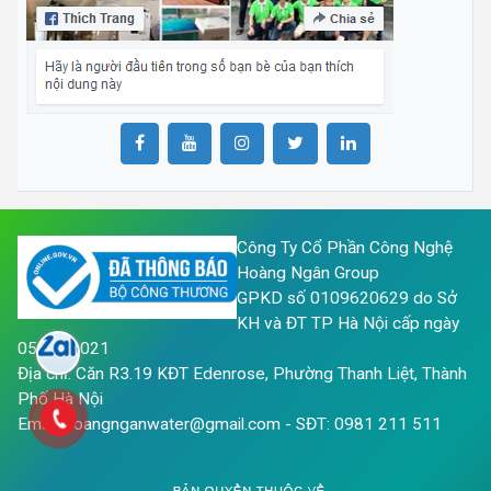
Công Ty Cổ Phần Công Nghệ
Hoàng Ngân Group
GPKD số 0109620629 do Sở
KH và ĐT TP Hà Nội cấp ngày
05/05/2021
Địa chỉ: Căn R3.19 KĐT Edenrose, Phường Thanh Liệt, Thành
Phố Hà Nội
Email: hoangnganwater@gmail.com - SĐT: 0981 211 511