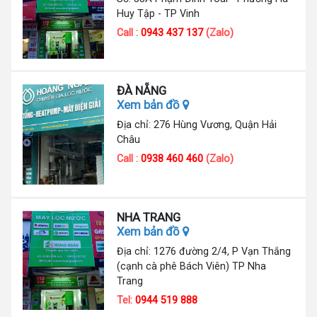
Huy Tập - TP Vinh
Call :
0943 437 137
(Zalo)
ĐÀ NẴNG
Xem bản đồ
Địa chỉ: 276 Hùng Vương, Quận Hải
Châu
Call :
0938 460 460
(Zalo)
NHA TRANG
Xem bản đồ
Địa chỉ: 1276 đường 2/4, P Vạn Thắng
(cạnh cà phê Bách Viên) TP Nha
Trang
Tel:
0944 519 888