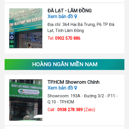
ĐÀ LẠT - LÂM ĐỒNG
Xem bản đồ
Địa chỉ: 364 Hai Bà Trưng, P6 TP Đà
Lạt, Tỉnh Lâm Đồng
Tel:
0902 570 886
HOÀNG NGÂN MIỀN NAM
TP.HCM Showrom Chính
Xem bản đồ
Showroom: 193A - Đường 3/2 - P.11 -
Q.10 - TP.HCM
Call :
0938 278 389
(Zalo)