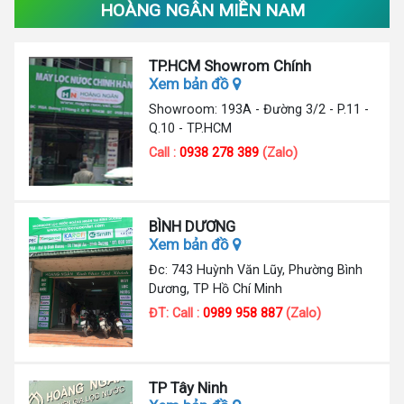
HOÀNG NGÂN MIỀN NAM
TP.HCM Showrom Chính
Xem bản đồ
Showroom: 193A - Đường 3/2 - P.11 -
Q.10 - TP.HCM
Call :
0938 278 389
(Zalo)
BÌNH DƯƠNG
Xem bản đồ
Đc: 743 Huỳnh Văn Lũy, Phường Bình
Dương, TP Hồ Chí Minh
ĐT: Call :
0989 958 887
(Zalo)
TP Tây Ninh