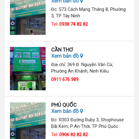
Xem bản đồ
Đc: 573 Cách Mạng Tháng 8, Phường
3, TP Tây Ninh
Tel:
0938 74 82 82
CẦN THƠ
Xem bản đồ
Địa chỉ: 369 Đ. Nguyễn Văn Cừ,
Phường An Khánh, Ninh Kiều
0911 676 989
PHÚ QUỐC
Xem bản đồ
Đc: R303 Đường Ruby 3, Shophouse
Bãi Kem, P An Thới, TP Phú Quốc
Tel:
0906 82 82 82