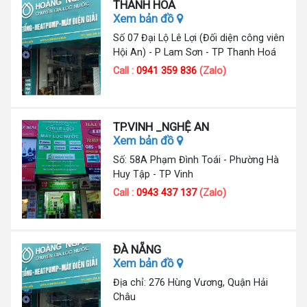
THANH HÓA
Xem bản đồ
Số 07 Đại Lộ Lê Lợi (Đối diện công viên
Hội An) - P Lam Sơn - TP Thanh Hoá
Call :
0941 359 836
(Zalo)
TP.VINH _NGHỆ AN
Xem bản đồ
Số: 58A Phạm Đình Toái - Phường Hà
Huy Tập - TP Vinh
Call :
0943 437 137
(Zalo)
ĐÀ NẴNG
Xem bản đồ
Địa chỉ: 276 Hùng Vương, Quận Hải
Châu