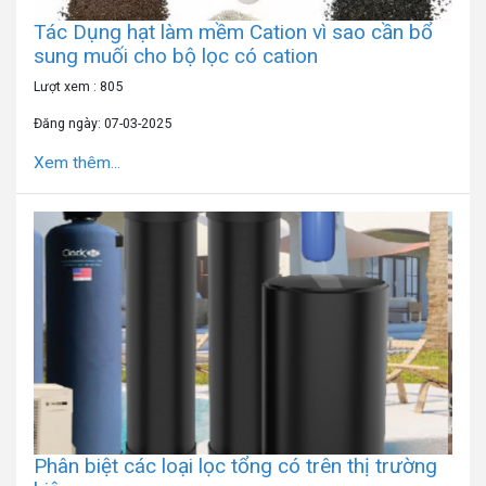
Tác Dụng hạt làm mềm Cation vì sao cần bổ
sung muối cho bộ lọc có cation
Lượt xem : 805
Đăng ngày: 07-03-2025
Xem thêm...
Phân biệt các loại lọc tổng có trên thị trường