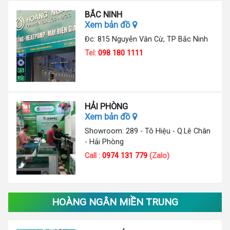
BẮC NINH
Xem bản đồ
Đc: 815 Nguyễn Văn Cừ, TP Bắc Ninh
Tel:
098 180 1111
HẢI PHÒNG
Xem bản đồ
Showroom: 289 - Tô Hiệu - Q.Lê Chân
- Hải Phòng
Call :
0974 131 779
(Zalo)
HOÀNG NGÂN MIỀN TRUNG