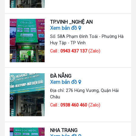
TP.VINH _NGHỆ AN
Xem bản đồ
Số: 58A Phạm Đình Toái - Phường Hà
Huy Tập - TP Vinh
Call :
0943 437 137
(Zalo)
ĐÀ NẴNG
Xem bản đồ
Địa chỉ: 276 Hùng Vương, Quận Hải
Châu
Call :
0938 460 460
(Zalo)
NHA TRANG