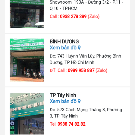
Showroom: 193A - Đường 3/2 - P.11 -
Q.10 - TP.HCM
Call :
0938 278 389
(Zalo)
BÌNH DƯƠNG
Xem bản đồ
Đc: 743 Huỳnh Văn Lũy, Phường Bình
Dương, TP Hồ Chí Minh
ĐT: Call :
0989 958 887
(Zalo)
TP Tây Ninh
Xem bản đồ
Đc: 573 Cách Mạng Tháng 8, Phường
3, TP Tây Ninh
Tel:
0938 74 82 82