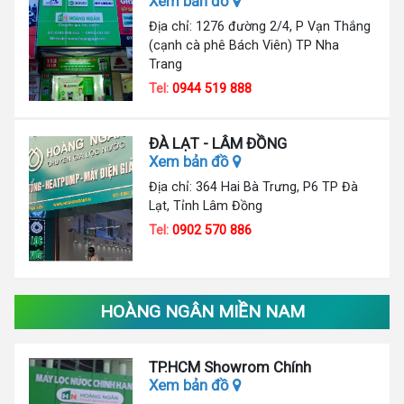
Xem bản đồ
Địa chỉ: 1276 đường 2/4, P Vạn Thắng
(cạnh cà phê Bách Viên) TP Nha
Trang
Tel:
0944 519 888
ĐÀ LẠT - LÂM ĐỒNG
Xem bản đồ
Địa chỉ: 364 Hai Bà Trưng, P6 TP Đà
Lạt, Tỉnh Lâm Đồng
Tel:
0902 570 886
HOÀNG NGÂN MIỀN NAM
TP.HCM Showrom Chính
Xem bản đồ