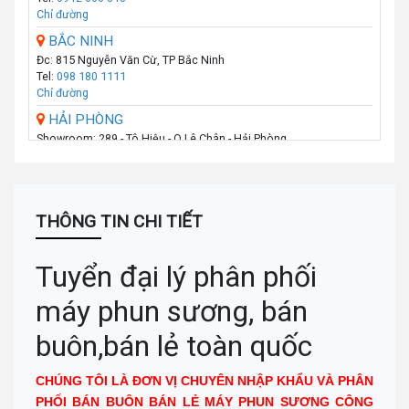
Chỉ đường
BẮC NINH
Đc: 815 Nguyễn Văn Cừ, TP Bắc Ninh
Tel:
098 180 1111
Chỉ đường
HẢI PHÒNG
Showroom: 289 - Tô Hiệu - Q.Lê Chân - Hải Phòng
Call :
0974 131 779
(Zalo)
Chỉ đường
THANH HÓA
Số 07 Đại Lộ Lê Lợi (Đối diện công viên Hội An) - P Lam Sơn - TP
THÔNG TIN CHI TIẾT
Thanh Hoá
Call :
0941 359 836
(Zalo)
Chỉ đường
Tuyển đại lý phân phối
TP.VINH _NGHỆ AN
máy phun sương, bán
Số: 58A Phạm Đình Toái - Phường Hà Huy Tập - TP Vinh
Call :
0943 437 137
(Zalo)
buôn,bán lẻ toàn quốc
Chỉ đường
ĐÀ NẴNG
CHÚNG TÔI LÀ ĐƠN VỊ CHUYÊN NHẬP KHẨU VÀ PHÂN
Địa chỉ: 276 Hùng Vương, Quận Hải Châu
PHỐI BÁN BUÔN BÁN LẺ MÁY PHUN SƯƠNG CÔNG
Call :
0938 460 460
(Zalo)