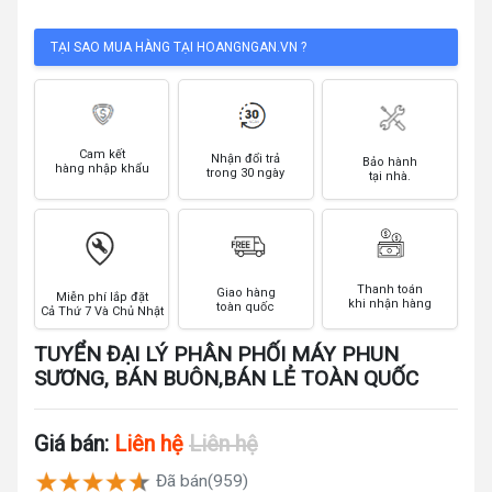
TẠI SAO MUA HÀNG TẠI HOANGNGAN.VN ?
Cam kết
Nhận đổi trả
Bảo hành
hàng nhập khẩu
trong 30 ngày
tại nhà.
Thanh toán
Giao hàng
Miễn phí lắp đặt
khi nhận hàng
toàn quốc
Cả Thứ 7 Và Chủ Nhật
TUYỂN ĐẠI LÝ PHÂN PHỐI MÁY PHUN
SƯƠNG, BÁN BUÔN,BÁN LẺ TOÀN QUỐC
Giá bán:
Liên hệ
Liên hệ
Đã bán(959)