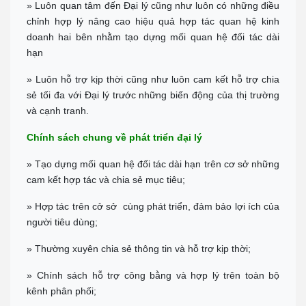
» Luôn quan tâm đến Đại lý cũng như luôn có những điều
Chỉ đường
chỉnh hợp lý nâng cao hiệu quả hợp tác quan hệ kinh
CẦN THƠ
doanh hai bên nhằm tạo dựng mối quan hệ đối tác dài
Địa chỉ: 369 Đ. Nguyễn Văn Cừ, Phường An Khánh, Ninh Kiều
hạn
0911 676 989
Chỉ đường
» Luôn hỗ trợ kịp thời cũng như luôn cam kết hỗ trợ chia
PHÚ QUỐC
sẻ tối đa với Đại lý trước những biến động của thị trường
Đc: R303 Đường Ruby 3, Shophouse Bãi Kem, P An Thới, TP Phú
và cạnh tranh.
Quốc
Tel:
0906 82 82 82
Chính sách chung về phát triển đại lý
Chỉ đường
» Tạo dựng mối quan hệ đối tác dài hạn trên cơ sở những
cam kết hợp tác và chia sẻ mục tiêu;
» Hợp tác trên cở sở cùng phát triển, đảm bảo lợi ích của
người tiêu dùng;
» Thường xuyên chia sẻ thông tin và hỗ trợ kịp thời;
» Chính sách hỗ trợ công bằng và hợp lý trên toàn bộ
kênh phân phối;