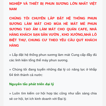
NGHIỆP VÀ THIẾT BỊ PHUN SƯƠNG LỚN NHẤT VIỆT
Chỉ đường
NAM
NHA TRANG
Địa chỉ: 1276 đường 2/4, P Vạn Thắng (cạnh cà phê Bách Viên) TP
CHÚNG TÔI CHUYÊN LẮP ĐẶT HỆ THỐNG PHUN
Nha Trang
SƯƠNG LÀM MÁT CHO MÙA HÈ MÁT MẺ
PHUN
Tel:
0944 519 888
Chỉ đường
SƯƠNG TẠO ẨM LÀM MÁT CHO QUÁN CAFE, NHÀ
HÀNG KHÁCH SẠN SÂN VƯỜN , KHO XƯỞNG,NHÀ LÔ
ĐÀ LẠT - LÂM ĐỒNG
BIỆT THỰ, CHUNG CƯ THEO YÊU CẦU QUÝ KHÁCH
Địa chỉ: 364 Hai Bà Trưng, P6 TP Đà Lạt, Tỉnh Lâm Đồng
Tel:
0902 570 886
HÀNG
Chỉ đường
»
Lắp đặt hệ thống phun sương làm mát Cung cấp đầy đủ
TP.HCM Showrom Chính
các linh kiện tổng thể máy phun sương.
Showroom: 193A - Đường 3/2 - P.11 - Q.10 - TP.HCM
Call :
0938 278 389
(Zalo)
Chỉ đường
»
Chúng tôi đang tuyển những đại lý có năng lực ở khắp
64 tỉnh thành cả nước:
BÌNH DƯƠNG
Đc: 743 Huỳnh Văn Lũy, Phường Bình Dương, TP Hồ Chí Minh
Nguyên tắc phát triển đại lý
ĐT: Call :
0989 958 887
(Zalo)
Chỉ đường
» Luôn tìm kiếm cơ hội hợp tác cũng như sẵn sàng chia
TP Tây Ninh
sẻ cơ hội, lợi ích kinh doanh với Đại lý.
Đc: 573 Cách Mạng Tháng 8, Phường 3, TP Tây Ninh
Tel:
0938 74 82 82