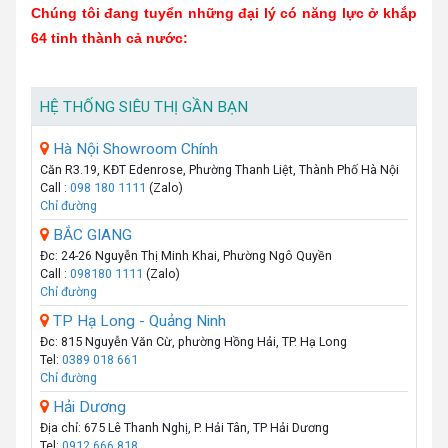
Chúng tôi đang tuyển những đại lý có năng lực ở khắp
64 tỉnh thành cả nước:
HỆ THỐNG SIÊU THỊ GẦN BẠN
Hà Nội Showroom Chính
Căn R3.19, KĐT Edenrose, Phường Thanh Liệt, Thành Phố Hà Nội
Call :
098 180 1111
(Zalo)
Chỉ đường
BẮC GIANG
Đc: 24-26 Nguyễn Thị Minh Khai, Phường Ngô Quyền
Call :
098180 1111
(Zalo)
Chỉ đường
TP Hạ Long - Quảng Ninh
Đc: 815 Nguyễn Văn Cừ, phường Hồng Hải, TP. Hạ Long
Tel:
0389 018 661
Chỉ đường
Hải Dương
Địa chỉ: 675 Lê Thanh Nghị, P. Hải Tân, TP Hải Dương
Tel:
0912 666 818