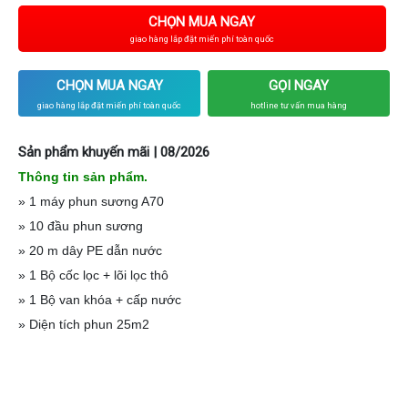
CHỌN MUA NGAY
giao hàng lắp đặt miến phí toàn quốc
CHỌN MUA NGAY
GỌI NGAY
giao hàng lắp đặt miến phí toàn quốc
hotline tư vấn mua hàng
Sản phẩm khuyến mãi | 08/2026
Thông tin sản phẩm.
» 1 máy phun sương A70
» 10 đầu phun sương
» 20 m dây PE dẫn nước
» 1 Bộ cốc lọc + lõi lọc thô
» 1 Bộ van khóa + cấp nước
» Diện tích phun 25m2