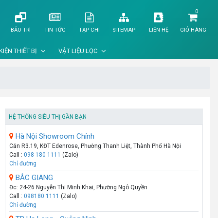
0
BẢO TRÌ
TIN TỨC
TẠP CHÍ
SITEMAP
LIÊN HỆ
GIỎ HÀNG
KIỆN THIẾT BỊ
VẬT LIỆU LỌC
HỆ THỐNG SIÊU THỊ GẦN BẠN
Hà Nội Showroom Chính
Căn R3.19, KĐT Edenrose, Phường Thanh Liệt, Thành Phố Hà Nội
Call :
098 180 1111
(Zalo)
Chỉ đường
BẮC GIANG
Đc: 24-26 Nguyễn Thị Minh Khai, Phường Ngô Quyền
Call :
098180 1111
(Zalo)
Chỉ đường