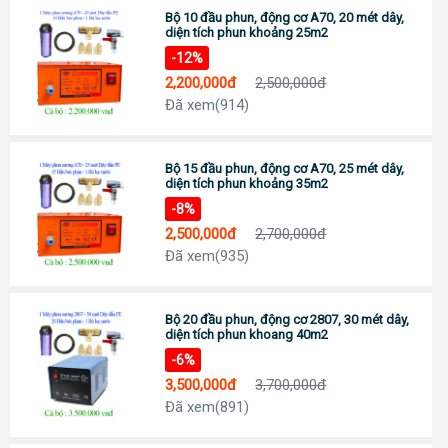
Đc: 743 Huỳnh Văn Lũy, Phường Bình Dương, TP Hồ Chí Minh
Bộ 10 đầu phun, động cơ A70, 20 mét dây,
ĐT: Call :
0989 958 887
(Zalo)
diện tích phun khoảng 25m2
Chỉ đường
-12%
TP Tây Ninh
2,200,000đ
2,500,000đ
Đc: 573 Cách Mạng Tháng 8, Phường 3, TP Tây Ninh
Đã xem(914)
Tel:
0938 74 82 82
Chỉ đường
CẦN THƠ
Bộ 15 đầu phun, động cơ A70, 25 mét dây,
Địa chỉ: 369 Đ. Nguyễn Văn Cừ, Phường An Khánh, Ninh Kiều
diện tích phun khoảng 35m2
0911 676 989
-8%
Chỉ đường
2,500,000đ
2,700,000đ
PHÚ QUỐC
Đã xem(935)
Đc: R303 Đường Ruby 3, Shophouse Bãi Kem, P An Thới, TP Phú Quốc
Tel:
0906 82 82 82
Chỉ đường
Bộ 20 đầu phun, động cơ 2807, 30 mét dây,
diện tích phun khoang 40m2
-6%
3,500,000đ
3,700,000đ
Đã xem(891)