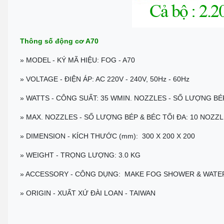
Thông số động cơ A70
» MODEL - KÝ MÃ HIỆU: FOG - A70
» VOLTAGE - ĐIỆN ÁP: AC 220V - 240V, 50Hz - 60Hz
» WATTS - CÔNG SUẤT: 35 WMIN. NOZZLES - SỐ LƯỢNG BÉP
» MAX. NOZZLES - SỐ LƯỢNG BÉP & BÉC TỐI ĐA: 10 NOZZL
» DIMENSION - KÍCH THƯỚC (mm): 300 X 200 X 200
» WEIGHT - TRỌNG LƯỢNG: 3.0 KG
» ACCESSORY - CÔNG DỤNG: MAKE FOG SHOWER & WATER
» ORIGIN - XUẤT XỨ ĐÀI LOAN - TAIWAN