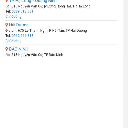
TP Hạ Long - Quảng Ninh
Đc: 815 Nguyễn Văn Cừ, phường Hồng Hải, TP. Hạ Long
Tel:
0389 018 661
Chỉ đường
Hải Dương
Địa chỉ: 675 Lê Thanh Nghị, P. Hải Tân, TP Hải Dương
Tel:
0912 666 818
Chỉ đường
BẮC NINH
Đc: 815 Nguyễn Văn Cừ, TP Bắc Ninh
Tel:
098 180 1111
Chỉ đường
HẢI PHÒNG
Showroom: 289 - Tô Hiệu - Q.Lê Chân - Hải Phòng
Call :
0974 131 779
(Zalo)
Chỉ đường
THANH HÓA
Số 07 Đại Lộ Lê Lợi (Đối diện công viên Hội An) - P Lam Sơn - TP Thanh
Hoá
Call :
0941 359 836
(Zalo)
Chỉ đường
TP.VINH _NGHỆ AN