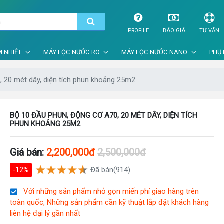
PROFILE
BÁO GIÁ
TƯ VẤN
 NHIỆT
MÁY LỌC NƯỚC RO
MÁY LỌC NƯỚC NANO
PHỤ 
, 20 mét dây, diện tích phun khoảng 25m2
BỘ 10 ĐẦU PHUN, ĐỘNG CƠ A70, 20 MÉT DÂY, DIỆN TÍCH
PHUN KHOẢNG 25M2
Giá bán:
2,200,000đ
2,500,000đ
Đã bán(914)
-12%
Với những sản phẩm nhỏ gọn miến phí giao hàng trên
toàn quốc, Những sản phẩm cần kỹ thuật lắp đặt khách hàng
liên hệ đại lý gần nhất