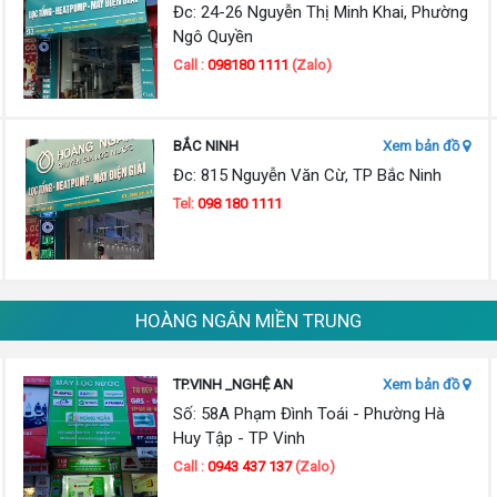
Đc: 24-26 Nguyễn Thị Minh Khai, Phường
Ngô Quyền
Call :
098180 1111
(Zalo)
BẮC NINH
Xem bản đồ
Đc: 815 Nguyễn Văn Cừ, TP Bắc Ninh
Tel:
098 180 1111
HOÀNG NGÂN MIỀN TRUNG
TP.VINH _NGHỆ AN
Xem bản đồ
Số: 58A Phạm Đình Toái - Phường Hà
Huy Tập - TP Vinh
Call :
0943 437 137
(Zalo)