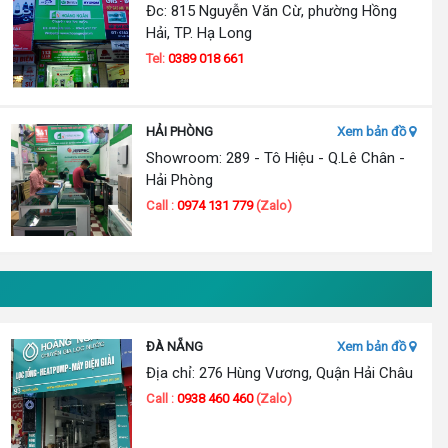
Đc: 815 Nguyễn Văn Cừ, phường Hồng
Hải, TP. Hạ Long
Tel:
0389 018 661
HẢI PHÒNG
Xem bản đồ
Showroom: 289 - Tô Hiệu - Q.Lê Chân -
Hải Phòng
Call :
0974 131 779
(Zalo)
ĐÀ NẴNG
Xem bản đồ
Địa chỉ: 276 Hùng Vương, Quận Hải Châu
Call :
0938 460 460
(Zalo)