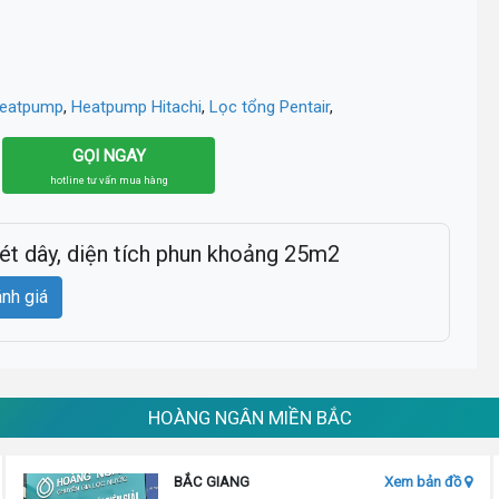
heatpump
,
Heatpump Hitachi
,
Lọc tổng Pentair
,
GỌI NGAY
hotline tư vấn mua hàng
ét dây, diện tích phun khoảng 25m2
ánh giá
HOÀNG NGÂN MIỀN BẮC
BẮC GIANG
Xem bản đồ