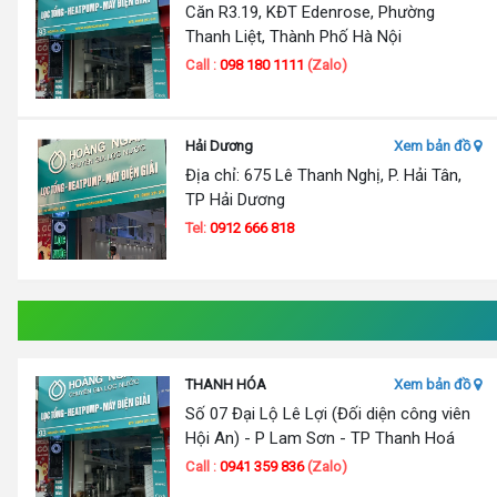
Căn R3.19, KĐT Edenrose, Phường
Thanh Liệt, Thành Phố Hà Nội
Call :
098 180 1111
(Zalo)
Hải Dương
Xem bản đồ
Địa chỉ: 675 Lê Thanh Nghị, P. Hải Tân,
TP Hải Dương
Tel:
0912 666 818
THANH HÓA
Xem bản đồ
Số 07 Đại Lộ Lê Lợi (Đối diện công viên
Hội An) - P Lam Sơn - TP Thanh Hoá
Call :
0941 359 836
(Zalo)