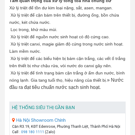
Tầm quan trọng của xử lý tổng tòa nhà chung cư
Xử lý triệt để tồn dư kim loại nặng, sắt, asen, mangan.
Xử lý triệt để cặn bám trên thiết bị, đường ống, bồn chứa
nước, két chứa nước.
Lọc trong, khử màu mùi.
Xử lý triệt để nguồn nước sinh hoạt có độ cứng cao.
Xử lý triệt canxi, magie giảm độ cứng trong nước sinh hoạt.
Làm mềm nước.
Xử lý triệt để các biểu hiện bị bám cặn trắng, các vết ố trắng
trên thiết bị như chậu rửa, vòi nước do canxi gây nên.
Xử lý triệt để tình trạng bám cặn trắng ở ấm đun nước, bình
» Nước
nóng lạnh. Gia tang tuổi thọ, hiệu năng của thiết bị.
đầu ra đạt tiêu chuẩn nước sạch sinh hoạt.
HỆ THỐNG SIÊU THỊ GẦN BẠN
Hà Nội Showroom Chính
Căn R3.19, KĐT Edenrose, Phường Thanh Liệt, Thành Phố Hà Nội
Call :
098 180 1111
(Zalo)