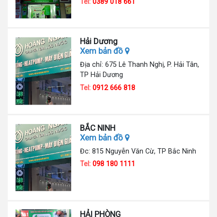
Tel:
0389 018 661
Hải Dương
Xem bản đồ
Địa chỉ: 675 Lê Thanh Nghị, P. Hải Tân,
TP Hải Dương
Tel:
0912 666 818
BẮC NINH
Xem bản đồ
Đc: 815 Nguyễn Văn Cừ, TP Bắc Ninh
Tel:
098 180 1111
HẢI PHÒNG