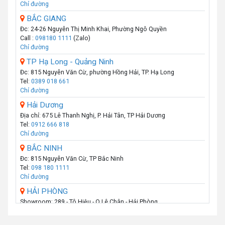
Chỉ đường
BẮC GIANG
Đc: 24-26 Nguyễn Thị Minh Khai, Phường Ngô Quyền
Call :
098180 1111
(Zalo)
Chỉ đường
TP Hạ Long - Quảng Ninh
Đc: 815 Nguyễn Văn Cừ, phường Hồng Hải, TP. Hạ Long
Tel:
0389 018 661
Chỉ đường
Hải Dương
Địa chỉ: 675 Lê Thanh Nghị, P. Hải Tân, TP Hải Dương
Tel:
0912 666 818
Chỉ đường
BẮC NINH
Đc: 815 Nguyễn Văn Cừ, TP Bắc Ninh
Tel:
098 180 1111
Chỉ đường
HẢI PHÒNG
Showroom: 289 - Tô Hiệu - Q.Lê Chân - Hải Phòng
Call :
0974 131 779
(Zalo)
Chỉ đường