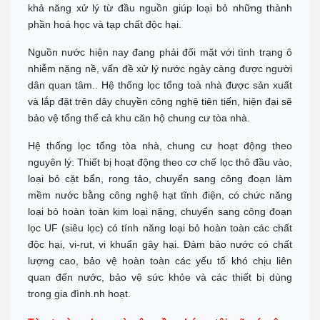
Chỉ đường
khả năng xử lý từ đầu nguồn giúp loại bỏ những thành
phần hoá học và tạp chất độc hại.
TP.HCM Showrom Chính
Showroom: 193A - Đường 3/2 - P.11 - Q.10 - TP.HCM
Nguồn nước hiện nay đang phải đối mặt với tình trạng ô
Call :
0938 278 389
(Zalo)
Chỉ đường
nhiễm nặng nề, vấn đề xử lý nước ngày càng được người
dân quan tâm.. Hệ thống lọc tổng toà nhà được sản xuất
BÌNH DƯƠNG
và lắp đặt trên dây chuyền công nghệ tiên tiến, hiện đại sẽ
Đc: 743 Huỳnh Văn Lũy, Phường Bình Dương, TP Hồ Chí Minh
ĐT: Call :
0989 958 887
(Zalo)
bảo vệ tổng thể cả khu căn hộ chung cư tòa nhà.
Chỉ đường
Hệ thống lọc tổng tòa nhà, chung cư hoạt động theo
TP Tây Ninh
nguyên lý: Thiết bị hoạt động theo cơ chế lọc thô đầu vào,
Đc: 573 Cách Mạng Tháng 8, Phường 3, TP Tây Ninh
Tel:
0938 74 82 82
loại bỏ cặt bẩn, rong tảo, chuyển sang công đoạn làm
Chỉ đường
mềm nước bằng công nghệ hạt tĩnh điện, có chức năng
CẦN THƠ
loại bỏ hoàn toàn kim loại nặng, chuyển sang công đoạn
Địa chỉ: 369 Đ. Nguyễn Văn Cừ, Phường An Khánh, Ninh Kiều
lọc UF (siêu lọc) có tính năng loại bỏ hoàn toàn các chất
0911 676 989
độc hại, vi-rut, vi khuẩn gây hại. Đảm bảo nước có chất
Chỉ đường
lượng cao, bảo vệ hoàn toàn các yếu tố khó chịu liên
PHÚ QUỐC
quan đến nước, bảo vệ sức khỏe và các thiết bị dùng
Đc: R303 Đường Ruby 3, Shophouse Bãi Kem, P An Thới, TP Phú
trong gia đình.nh hoạt.
Quốc
Tel:
0906 82 82 82