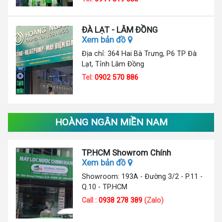
ĐÀ LẠT - LÂM ĐỒNG
Xem bản đồ
Địa chỉ: 364 Hai Bà Trưng, P6 TP Đà
Lạt, Tỉnh Lâm Đồng
Tel:
0902 570 886
HOÀNG NGÂN MIỀN NAM
TP.HCM Showrom Chính
Xem bản đồ
Showroom: 193A - Đường 3/2 - P.11 -
Q.10 - TP.HCM
Call :
0938 278 389
(Zalo)