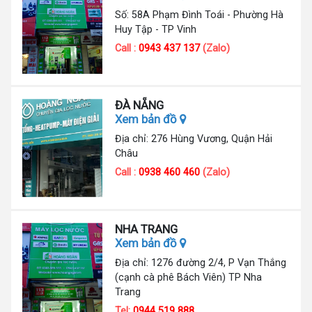
Số: 58A Phạm Đình Toái - Phường Hà
Huy Tập - TP Vinh
Call :
0943 437 137
(Zalo)
ĐÀ NẴNG
Xem bản đồ
Địa chỉ: 276 Hùng Vương, Quận Hải
Châu
Call :
0938 460 460
(Zalo)
NHA TRANG
Xem bản đồ
Địa chỉ: 1276 đường 2/4, P Vạn Thắng
(cạnh cà phê Bách Viên) TP Nha
Trang
Tel:
0944 519 888