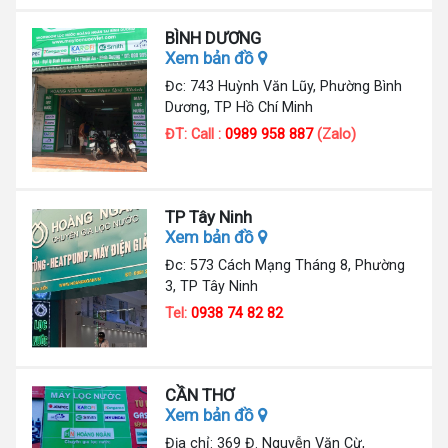
BÌNH DƯƠNG
Xem bản đồ
Đc: 743 Huỳnh Văn Lũy, Phường Bình
Dương, TP Hồ Chí Minh
ĐT: Call :
0989 958 887
(Zalo)
TP Tây Ninh
Xem bản đồ
Đc: 573 Cách Mạng Tháng 8, Phường
3, TP Tây Ninh
Tel:
0938 74 82 82
CẦN THƠ
Xem bản đồ
Địa chỉ: 369 Đ. Nguyễn Văn Cừ,