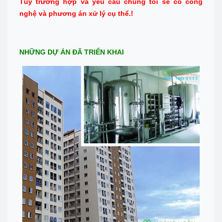
Tùy trường hợp và yêu cầu chúng tôi sẽ có công
Chỉ đường
nghệ và phương án xử lý cụ thể.!
NHỮNG DỰ ÁN ĐÃ TRIỂN KHAI