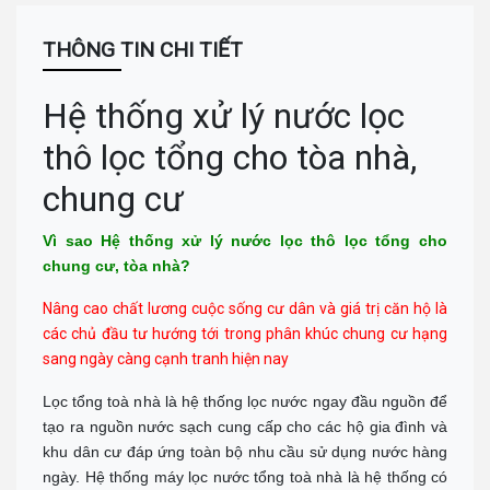
THANH HÓA
Số 07 Đại Lộ Lê Lợi (Đối diện công viên Hội An) - P Lam Sơn - TP
THÔNG TIN CHI TIẾT
Thanh Hoá
Call :
0941 359 836
(Zalo)
Chỉ đường
Hệ thống xử lý nước lọc
TP.VINH _NGHỆ AN
thô lọc tổng cho tòa nhà,
Số: 58A Phạm Đình Toái - Phường Hà Huy Tập - TP Vinh
Call :
0943 437 137
(Zalo)
chung cư
Chỉ đường
ĐÀ NẴNG
Vì sao Hệ thống xử lý nước lọc thô lọc tổng cho
Địa chỉ: 276 Hùng Vương, Quận Hải Châu
chung cư, tòa nhà?
Call :
0938 460 460
(Zalo)
Chỉ đường
Nâng cao chất lương cuộc sống cư dân và giá trị căn hộ là
NHA TRANG
các chủ đầu tư hướng tới trong phân khúc chung cư hạng
Địa chỉ: 1276 đường 2/4, P Vạn Thắng (cạnh cà phê Bách Viên) TP
sang ngày càng cạnh tranh hiện nay
Nha Trang
Tel:
0944 519 888
Lọc tổng toà nhà là hệ thống lọc nước ngay đầu nguồn để
Chỉ đường
tạo ra nguồn nước sạch cung cấp cho các hộ gia đình và
ĐÀ LẠT - LÂM ĐỒNG
khu dân cư đáp ứng toàn bộ nhu cầu sử dụng nước hàng
Địa chỉ: 364 Hai Bà Trưng, P6 TP Đà Lạt, Tỉnh Lâm Đồng
ngày. Hệ thống máy lọc nước tổng toà nhà là hệ thống có
Tel:
0902 570 886