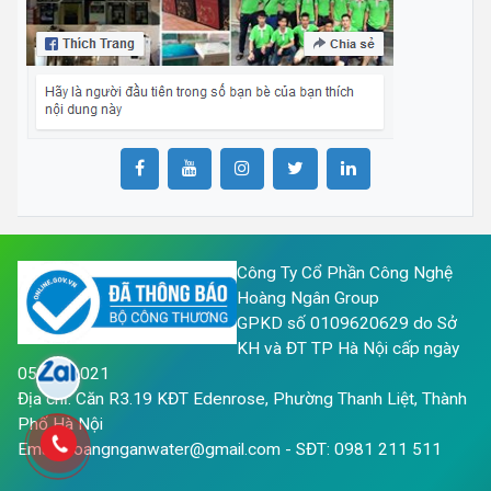
Công Ty Cổ Phần Công Nghệ
Hoàng Ngân Group
GPKD số 0109620629 do Sở
KH và ĐT TP Hà Nội cấp ngày
05/05/2021
Địa chỉ: Căn R3.19 KĐT Edenrose, Phường Thanh Liệt, Thành
Phố Hà Nội
Email: hoangnganwater@gmail.com - SĐT: 0981 211 511