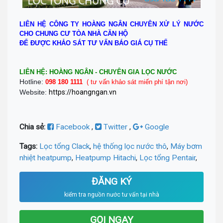
LIÊN HỆ CÔNG TY HOÀNG NGÂN CHUYÊN XỬ LÝ NƯỚC
CHO CHUNG CƯ TÒA NHÀ CĂN HỘ
ĐỂ ĐƯỢC KHẢO SÁT TƯ VẤN BÁO GIÁ CỤ THẾ
LIÊN HỆ: HOÀNG NGÂN - CHUYÊN GIA LỌC NƯỚC
Hotline:
098 180 1111
( tư vấn khảo sát miến phí tận nơi)
Website:
https://hoangngan.vn
Chia sẻ:
Facebook
,
Twitter
,
Google
Tags:
Lọc tổng Clack
,
hệ thống lọc nước thô
,
Máy bơm
nhiệt heatpump
,
Heatpump Hitachi
,
Lọc tổng Pentair
,
ĐĂNG KÝ
kiểm tra nguồn nước tư vấn tại nhà
GỌI NGAY