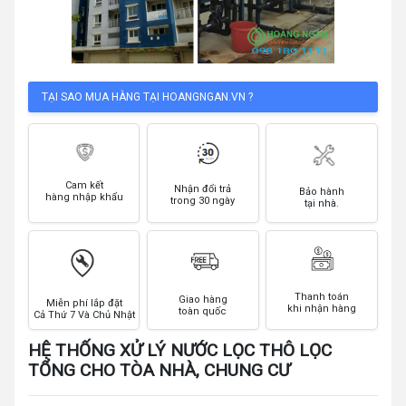
TẠI SAO MUA HÀNG TẠI HOANGNGAN.VN ?
Cam kết
Nhận đổi trả
Bảo hành
hàng nhập khẩu
trong 30 ngày
tại nhà.
Thanh toán
Giao hàng
Miễn phí lắp đặt
khi nhận hàng
toàn quốc
Cả Thứ 7 Và Chủ Nhật
HỆ THỐNG XỬ LÝ NƯỚC LỌC THÔ LỌC
TỔNG CHO TÒA NHÀ, CHUNG CƯ