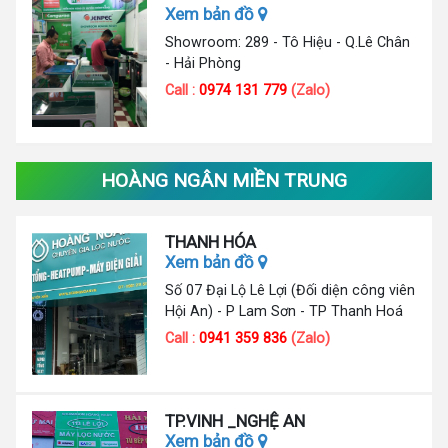
Xem bản đồ
Showroom: 289 - Tô Hiệu - Q.Lê Chân
- Hải Phòng
Call :
0974 131 779
(Zalo)
HOÀNG NGÂN MIỀN TRUNG
THANH HÓA
Xem bản đồ
Số 07 Đại Lộ Lê Lợi (Đối diện công viên
Hội An) - P Lam Sơn - TP Thanh Hoá
Call :
0941 359 836
(Zalo)
TP.VINH _NGHỆ AN
Xem bản đồ