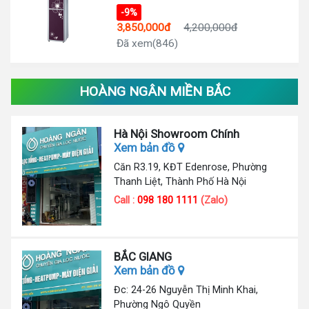
-9%
3,850,000đ
4,200,000đ
Đã xem(846)
HOÀNG NGÂN MIỀN BẮC
Hà Nội Showroom Chính
Xem bản đồ
Căn R3.19, KĐT Edenrose, Phường
Thanh Liệt, Thành Phố Hà Nội
Call :
098 180 1111
(Zalo)
BẮC GIANG
Xem bản đồ
Đc: 24-26 Nguyễn Thị Minh Khai,
Phường Ngô Quyền