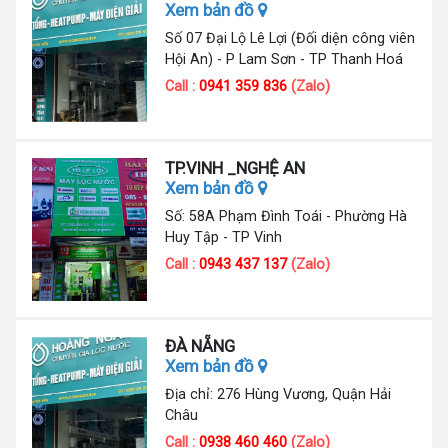
Xem bản đồ
Số 07 Đại Lộ Lê Lợi (Đối diện công viên
Hội An) - P Lam Sơn - TP Thanh Hoá
Call :
0941 359 836
(Zalo)
TP.VINH _NGHỆ AN
Xem bản đồ
Số: 58A Phạm Đình Toái - Phường Hà
Huy Tập - TP Vinh
Call :
0943 437 137
(Zalo)
ĐÀ NẴNG
Xem bản đồ
Địa chỉ: 276 Hùng Vương, Quận Hải
Châu
Call :
0938 460 460
(Zalo)