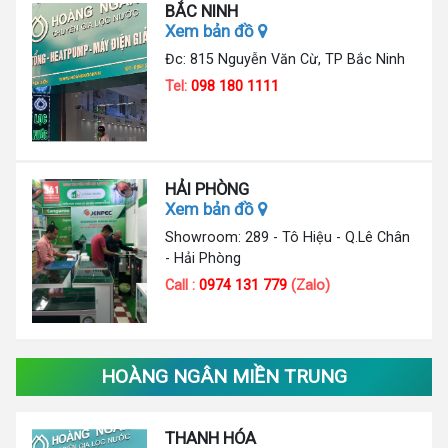
BẮC NINH
Xem bản đồ
Đc: 815 Nguyễn Văn Cừ, TP Bắc Ninh
Tel:
098 180 1111
HẢI PHÒNG
Xem bản đồ
Showroom: 289 - Tô Hiệu - Q.Lê Chân
- Hải Phòng
Call :
0974 131 779
(Zalo)
HOÀNG NGÂN MIỀN TRUNG
THANH HÓA