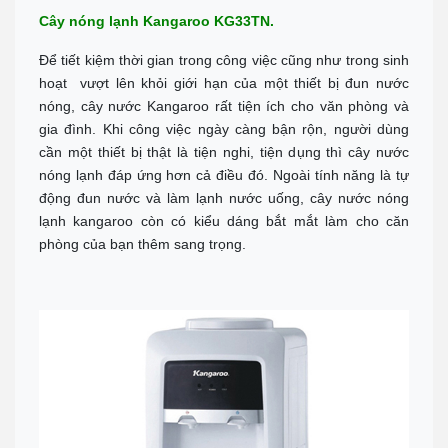
Call :
0943 437 137
(Zalo)
Chỉ đường
Cây nóng lạnh Kangaroo KG33TN.
ĐÀ NẴNG
Để tiết kiệm thời gian trong công việc cũng như trong sinh
Địa chỉ: 276 Hùng Vương, Quận Hải Châu
hoạt vượt lên khỏi giới hạn của một thiết bị đun nước
Call :
0938 460 460
(Zalo)
Chỉ đường
nóng, cây nước Kangaroo rất tiện ích cho văn phòng và
gia đình. Khi công việc ngày càng bận rộn, người dùng
NHA TRANG
cần một thiết bị thật là tiện nghi, tiện dụng thì cây nước
Địa chỉ: 1276 đường 2/4, P Vạn Thắng (cạnh cà phê Bách Viên) TP
Nha Trang
nóng lạnh đáp ứng hơn cả điều đó. Ngoài tính năng là tự
Tel:
0944 519 888
động đun nước và làm lạnh nước uống, cây nước nóng
Chỉ đường
lạnh kangaroo còn có kiểu dáng bắt mắt làm cho căn
ĐÀ LẠT - LÂM ĐỒNG
phòng của bạn thêm sang trọng.
Địa chỉ: 364 Hai Bà Trưng, P6 TP Đà Lạt, Tỉnh Lâm Đồng
Tel:
0902 570 886
Chỉ đường
TP.HCM Showrom Chính
Showroom: 193A - Đường 3/2 - P.11 - Q.10 - TP.HCM
Call :
0938 278 389
(Zalo)
Chỉ đường
BÌNH DƯƠNG
Đc: 743 Huỳnh Văn Lũy, Phường Bình Dương, TP Hồ Chí Minh