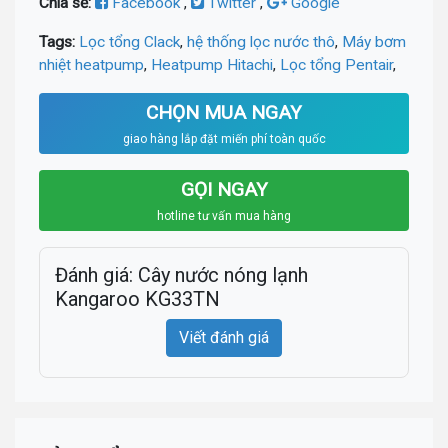
Chia sẻ:
Facebook
,
Twitter
,
Google
Tags:
Lọc tổng Clack
,
hệ thống lọc nước thô
,
Máy bơm
nhiệt heatpump
,
Heatpump Hitachi
,
Lọc tổng Pentair
,
CHỌN MUA NGAY
giao hàng lắp đặt miến phí toàn quốc
GỌI NGAY
hotline tư vấn mua hàng
Đánh giá: Cây nước nóng lạnh
Kangaroo KG33TN
Viết đánh giá