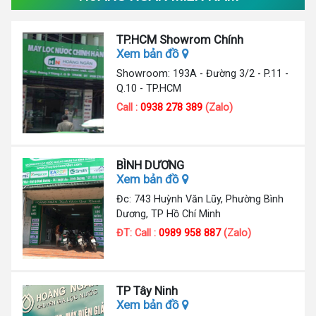
TP.HCM Showrom Chính
Xem bản đồ
Showroom: 193A - Đường 3/2 - P.11 -
Q.10 - TP.HCM
Call :
0938 278 389
(Zalo)
BÌNH DƯƠNG
Xem bản đồ
Đc: 743 Huỳnh Văn Lũy, Phường Bình
Dương, TP Hồ Chí Minh
ĐT: Call :
0989 958 887
(Zalo)
TP Tây Ninh
Xem bản đồ