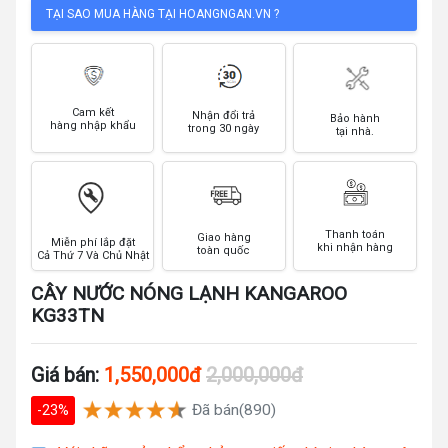
TẠI SAO MUA HÀNG TẠI HOANGNGAN.VN ?
Cam kết
Nhận đổi trả
Bảo hành
hàng nhập khẩu
trong 30 ngày
tại nhà.
Thanh toán
Giao hàng
Miễn phí lắp đặt
khi nhận hàng
toàn quốc
Cả Thứ 7 Và Chủ Nhật
CÂY NƯỚC NÓNG LẠNH KANGAROO
KG33TN
Giá bán:
1,550,000đ
2,000,000đ
Đã bán(890)
-23%