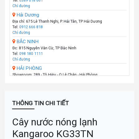
Tel:
0389 018 661
Chỉ đường
Hải Dương
Địa chỉ: 675 Lê Thanh Nghị, P. Hải Tân, TP Hải Dương
Tel:
0912 666 818
Chỉ đường
BẮC NINH
Đc: 815 Nguyễn Văn Cừ, TP Bắc Ninh
Tel:
098 180 1111
Chỉ đường
HẢI PHÒNG
Showroom: 289 - Tô Hiệu - Q.Lê Chân - Hải Phòng
Call :
0974 131 779
(Zalo)
Chỉ đường
THANH HÓA
Số 07 Đại Lộ Lê Lợi (Đối diện công viên Hội An) - P Lam Sơn - TP
THÔNG TIN CHI TIẾT
Thanh Hoá
Call :
0941 359 836
(Zalo)
Chỉ đường
Cây nước nóng lạnh
TP.VINH _NGHỆ AN
Kangaroo KG33TN
Số: 58A Phạm Đình Toái - Phường Hà Huy Tập - TP Vinh