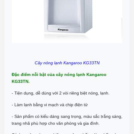
ĐT: Call :
0989 958 887
(Zalo)
Chỉ đường
TP Tây Ninh
Đc: 573 Cách Mạng Tháng 8, Phường 3, TP Tây Ninh
Tel:
0938 74 82 82
Chỉ đường
CẦN THƠ
Địa chỉ: 369 Đ. Nguyễn Văn Cừ, Phường An Khánh, Ninh Kiều
0911 676 989
Chỉ đường
Cây nóng lạnh Kangaroo KG33TN
PHÚ QUỐC
Đc: R303 Đường Ruby 3, Shophouse Bãi Kem, P An Thới, TP Phú
Đặc điểm nỗi bật của cây nóng lạnh Kangaroo
Quốc
KG33TN.
Tel:
0906 82 82 82
Chỉ đường
- Tiện dụng, dễ dùng với 2 vòi riêng biệt nóng, lạnh.
- Làm lạnh bằng vi mạch và chip điện tử
- Sản phẩm có kiểu dáng sang trọng, màu sắc trắng sáng,
trang nhã phù hợp cho văn phòng và gia đình.