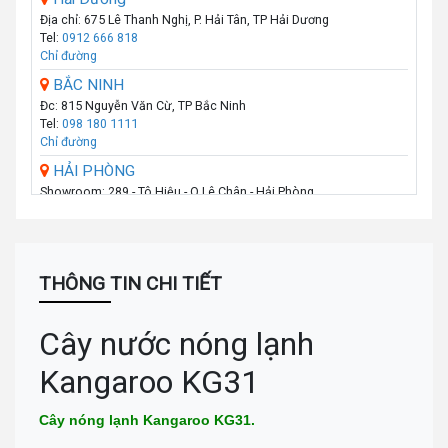
Địa chỉ: 675 Lê Thanh Nghị, P. Hải Tân, TP Hải Dương
Tel:
0912 666 818
Chỉ đường
BẮC NINH
Đc: 815 Nguyễn Văn Cừ, TP Bắc Ninh
Tel:
098 180 1111
Chỉ đường
HẢI PHÒNG
Showroom: 289 - Tô Hiệu - Q.Lê Chân - Hải Phòng
Call :
0974 131 779
(Zalo)
Chỉ đường
THANH HÓA
Số 07 Đại Lộ Lê Lợi (Đối diện công viên Hội An) - P Lam Sơn - TP
THÔNG TIN CHI TIẾT
Thanh Hoá
Call :
0941 359 836
(Zalo)
Chỉ đường
Cây nước nóng lạnh
TP.VINH _NGHỆ AN
Kangaroo KG31
Số: 58A Phạm Đình Toái - Phường Hà Huy Tập - TP Vinh
Call :
0943 437 137
(Zalo)
Chỉ đường
Cây nóng lạnh Kangaroo KG31.
ĐÀ NẴNG