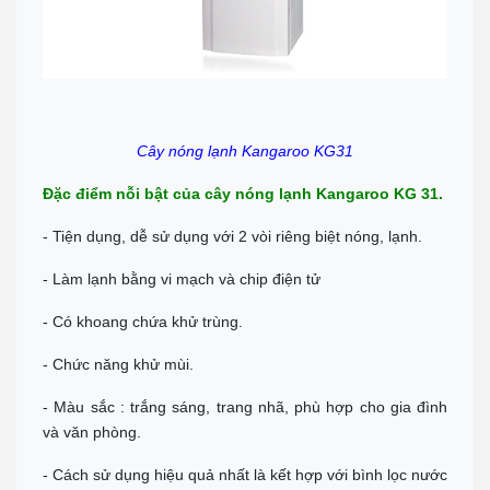
Đc: 573 Cách Mạng Tháng 8, Phường 3, TP Tây Ninh
Tel:
0938 74 82 82
Chỉ đường
CẦN THƠ
Địa chỉ: 369 Đ. Nguyễn Văn Cừ, Phường An Khánh, Ninh Kiều
0911 676 989
Cây nóng lạnh Kangaroo KG31
Chỉ đường
PHÚ QUỐC
Đặc điểm nỗi bật của cây nóng lạnh Kangaroo KG 31.
Đc: R303 Đường Ruby 3, Shophouse Bãi Kem, P An Thới, TP Phú
Quốc
- Tiện dụng, dễ sử dụng với 2 vòi riêng biệt nóng, lạnh.
Tel:
0906 82 82 82
Chỉ đường
- Làm lạnh bằng vi mạch và chip điện tử
- Có khoang chứa khử trùng.
- Chức năng khử mùi.
- Màu sắc : trắng sáng, trang nhã, phù hợp cho gia đình
và văn phòng.
- Cách sử dụng hiệu quả nhất là kết hợp với bình lọc nước