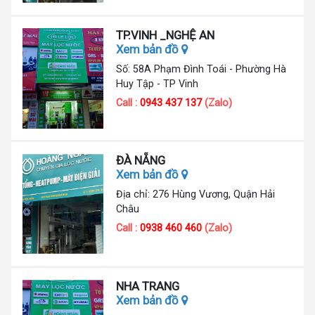
TP.VINH _NGHỆ AN
Xem bản đồ
Số: 58A Phạm Đình Toái - Phường Hà
Huy Tập - TP Vinh
Call :
0943 437 137
(Zalo)
ĐÀ NẴNG
Xem bản đồ
Địa chỉ: 276 Hùng Vương, Quận Hải
Châu
Call :
0938 460 460
(Zalo)
NHA TRANG
Xem bản đồ