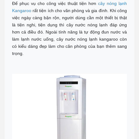
Để phục vụ cho công việc thuật tiện hơn
cây nóng lạnh
Địa chỉ: 276 Hùng Vương, Quận Hải Châu
Kangaroo
rất tiện ích cho văn phòng và gia đình. Khi công
Call :
0938 460 460
(Zalo)
Chỉ đường
việc ngày càng bận rộn, người dùng cần một thiết bị thật
là tiện nghi, tiện dụng thì cây nước nóng lạnh đáp ứng
NHA TRANG
hơn cả điều đó. Ngoài tính năng là tự động đun nước và
Địa chỉ: 1276 đường 2/4, P Vạn Thắng (cạnh cà phê Bách Viên) TP
Nha Trang
làm lạnh nước uống, cây nước nóng lạnh kangaroo còn
Tel:
0944 519 888
có kiểu dáng đẹp làm cho căn phòng của bạn thêm sang
Chỉ đường
trọng.
ĐÀ LẠT - LÂM ĐỒNG
Địa chỉ: 364 Hai Bà Trưng, P6 TP Đà Lạt, Tỉnh Lâm Đồng
Tel:
0902 570 886
Chỉ đường
TP.HCM Showrom Chính
Showroom: 193A - Đường 3/2 - P.11 - Q.10 - TP.HCM
Call :
0938 278 389
(Zalo)
Chỉ đường
BÌNH DƯƠNG
Đc: 743 Huỳnh Văn Lũy, Phường Bình Dương, TP Hồ Chí Minh
ĐT: Call :
0989 958 887
(Zalo)
Chỉ đường
TP Tây Ninh