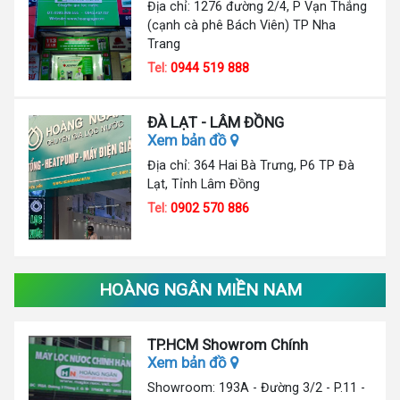
Địa chỉ: 1276 đường 2/4, P Vạn Thắng
(cạnh cà phê Bách Viên) TP Nha
Trang
Tel:
0944 519 888
ĐÀ LẠT - LÂM ĐỒNG
Xem bản đồ
Địa chỉ: 364 Hai Bà Trưng, P6 TP Đà
Lạt, Tỉnh Lâm Đồng
Tel:
0902 570 886
HOÀNG NGÂN MIỀN NAM
TP.HCM Showrom Chính
Xem bản đồ
Showroom: 193A - Đường 3/2 - P.11 -