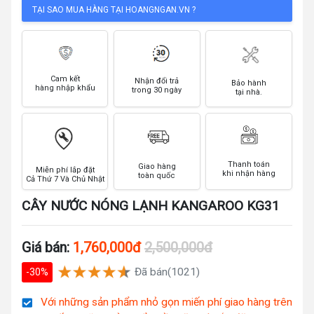
TẠI SAO MUA HÀNG TẠI HOANGNGAN.VN ?
Cam kết
Nhận đổi trả
Bảo hành
hàng nhập khẩu
trong 30 ngày
tại nhà.
Thanh toán
Giao hàng
Miễn phí lắp đặt
khi nhận hàng
toàn quốc
Cả Thứ 7 Và Chủ Nhật
CÂY NƯỚC NÓNG LẠNH KANGAROO KG31
Giá bán:
1,760,000đ
2,500,000đ
Đã bán(1021)
-30%
Với những sản phẩm nhỏ gọn miến phí giao hàng trên