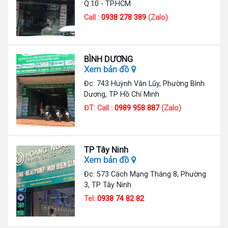
Q.10 - TP.HCM
Call :
0938 278 389
(Zalo)
BÌNH DƯƠNG
Xem bản đồ
Đc: 743 Huỳnh Văn Lũy, Phường Bình
Dương, TP Hồ Chí Minh
ĐT: Call :
0989 958 887
(Zalo)
TP Tây Ninh
Xem bản đồ
Đc: 573 Cách Mạng Tháng 8, Phường
3, TP Tây Ninh
Tel:
0938 74 82 82