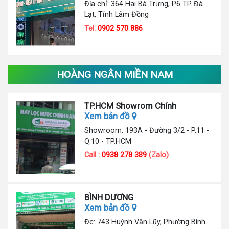
Địa chỉ: 364 Hai Bà Trưng, P6 TP Đà
Lạt, Tỉnh Lâm Đồng
Tel:
0902 570 886
HOÀNG NGÂN MIỀN NAM
TP.HCM Showrom Chính
Xem bản đồ
Showroom: 193A - Đường 3/2 - P.11 -
Q.10 - TP.HCM
Call :
0938 278 389
(Zalo)
BÌNH DƯƠNG
Xem bản đồ
Đc: 743 Huỳnh Văn Lũy, Phường Bình