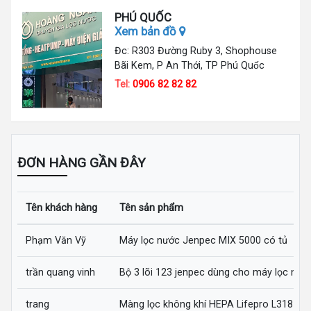
PHÚ QUỐC
Xem bản đồ
Đc: R303 Đường Ruby 3, Shophouse
Bãi Kem, P An Thới, TP Phú Quốc
Tel:
0906 82 82 82
ĐƠN HÀNG GẦN ĐÂY
Tên khách hàng
Tên sản phẩm
Phạm Văn Vỹ
Máy lọc nước Jenpec MIX 5000 có tủ
trần quang vinh
Bộ 3 lõi 123 jenpec dùng cho máy lọc nướ
trang
Màng lọc không khí HEPA Lifepro L318-AZ