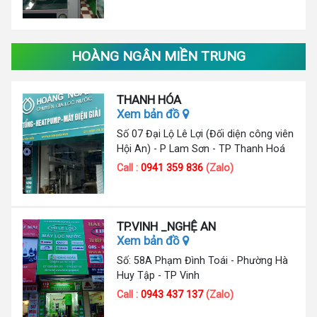
HOÀNG NGÂN MIỀN TRUNG
THANH HÓA
Xem bản đồ
Số 07 Đại Lộ Lê Lợi (Đối diện công viên
Hội An) - P Lam Sơn - TP Thanh Hoá
Call :
0941 359 836
(Zalo)
TP.VINH _NGHỆ AN
Xem bản đồ
Số: 58A Phạm Đình Toái - Phường Hà
Huy Tập - TP Vinh
Call :
0943 437 137
(Zalo)