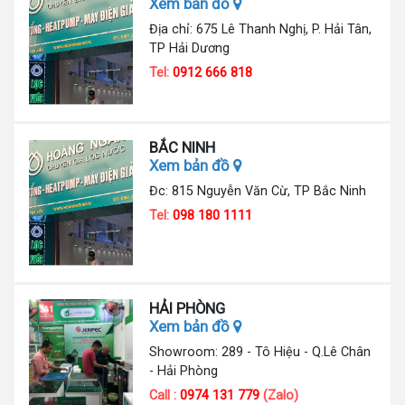
Xem bản đồ
Địa chỉ: 675 Lê Thanh Nghị, P. Hải Tân,
TP Hải Dương
Tel:
0912 666 818
BẮC NINH
Xem bản đồ
Đc: 815 Nguyễn Văn Cừ, TP Bắc Ninh
Tel:
098 180 1111
HẢI PHÒNG
Xem bản đồ
Showroom: 289 - Tô Hiệu - Q.Lê Chân
- Hải Phòng
Call :
0974 131 779
(Zalo)