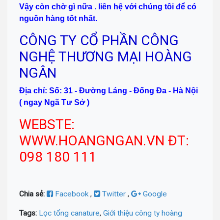
Vậy còn chờ gì nữa . liên hệ với chúng tôi đ
ể có
nguồn hàng tốt nhất.
CÔNG TY CỔ PHẦN CÔNG
NGHỆ THƯƠNG MẠI HOÀNG
NGÂN
Địa chỉ: Số: 31 - Đường Láng - Đống Đa - Hà Nội
( ngay Ngã Tư Sở )
WEBSTE:
WWW.HOANGNGAN.VN ĐT:
098 180 111
Chia sẻ:
Facebook
,
Twitter
,
Google
Tags:
Lọc tổng canature
,
Giới thiệu công ty hoàng