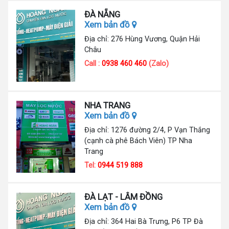
ĐÀ NẴNG
Xem bản đồ
Địa chỉ: 276 Hùng Vương, Quận Hải
Châu
Call :
0938 460 460
(Zalo)
NHA TRANG
Xem bản đồ
Địa chỉ: 1276 đường 2/4, P Vạn Thắng
(cạnh cà phê Bách Viên) TP Nha
Trang
Tel:
0944 519 888
ĐÀ LẠT - LÂM ĐỒNG
Xem bản đồ
Địa chỉ: 364 Hai Bà Trưng, P6 TP Đà