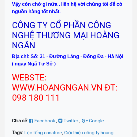
Vậy còn chờ gì nữa . liên hệ với chúng tôi đ
ể có
nguồn hàng tốt nhất.
CÔNG TY CỔ PHẦN CÔNG
NGHỆ THƯƠNG MẠI HOÀNG
NGÂN
Địa chỉ: Số: 31 - Đường Láng - Đống Đa - Hà Nội
( ngay Ngã Tư Sở )
WEBSTE:
WWW.HOANGNGAN.VN ĐT:
098 180 111
Chia sẻ:
Facebook
,
Twitter
,
Google
Tags:
Lọc tổng canature
,
Giới thiệu công ty hoàng