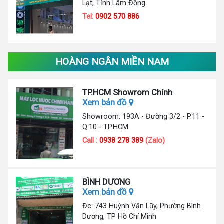
Lạt, Tỉnh Lâm Đồng
Tel:
0902 570 886
HOÀNG NGÂN MIỀN NAM
TP.HCM Showrom Chính
Xem bản đồ
Showroom: 193A - Đường 3/2 - P.11 -
Q.10 - TP.HCM
Call :
0938 278 389
(Zalo)
BÌNH DƯƠNG
Xem bản đồ
Đc: 743 Huỳnh Văn Lũy, Phường Bình
Dương, TP Hồ Chí Minh