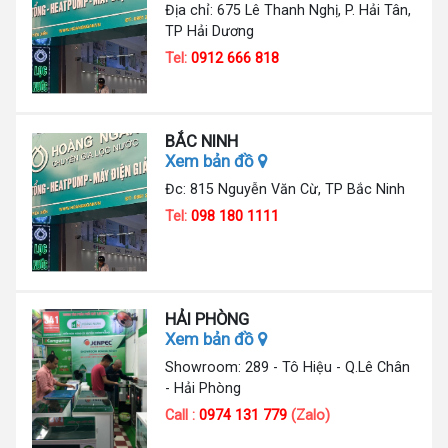
Địa chỉ: 675 Lê Thanh Nghị, P. Hải Tân,
TP Hải Dương
Tel:
0912 666 818
BẮC NINH
Xem bản đồ
Đc: 815 Nguyễn Văn Cừ, TP Bắc Ninh
Tel:
098 180 1111
HẢI PHÒNG
Xem bản đồ
Showroom: 289 - Tô Hiệu - Q.Lê Chân
- Hải Phòng
Call :
0974 131 779
(Zalo)