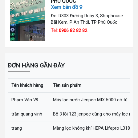
PHÚ QUỐC
Xem bản đồ
Đc: R303 Đường Ruby 3, Shophouse
Bãi Kem, P An Thới, TP Phú Quốc
Tel:
0906 82 82 82
ĐƠN HÀNG GẦN ĐÂY
Tên khách hàng
Tên sản phẩm
Phạm Văn Vỹ
Máy lọc nước Jenpec MIX 5000 có tủ
trần quang vinh
Bộ 3 lõi 123 jenpec dùng cho máy lọc nướ
trang
Màng lọc không khí HEPA Lifepro L318-AZ