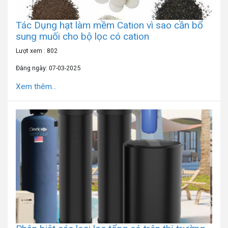
Tác Dụng hạt làm mềm Cation vì sao cần bổ
sung muối cho bộ lọc có cation
Lượt xem : 802
Đăng ngày: 07-03-2025
Xem thêm...