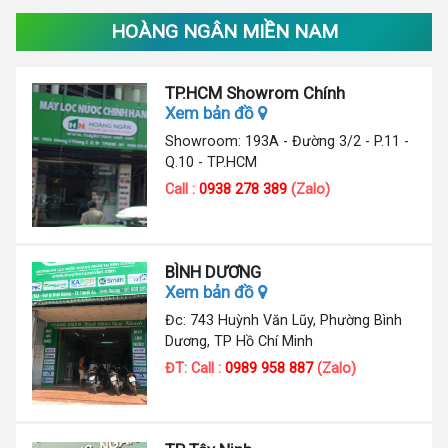
HOÀNG NGÂN MIỀN NAM
TP.HCM Showrom Chính
Xem bản đồ
Showroom: 193A - Đường 3/2 - P.11 -
Q.10 - TP.HCM
Call :
0938 278 389
(Zalo)
BÌNH DƯƠNG
Xem bản đồ
Đc: 743 Huỳnh Văn Lũy, Phường Bình
Dương, TP Hồ Chí Minh
ĐT: Call :
0989 958 887
(Zalo)