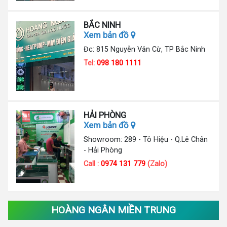
BẮC NINH
Xem bản đồ
Đc: 815 Nguyễn Văn Cừ, TP Bắc Ninh
Tel:
098 180 1111
HẢI PHÒNG
Xem bản đồ
Showroom: 289 - Tô Hiệu - Q.Lê Chân
- Hải Phòng
Call :
0974 131 779
(Zalo)
HOÀNG NGÂN MIỀN TRUNG