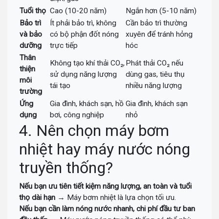
Tuổi thọ
Cao (10-20 năm)
Ngắn hơn (5-10 năm)
Bảo trì
Ít phải bảo trì, không
Cần bảo trì thường
và bảo
có bộ phận đốt nóng
xuyên để tránh hỏng
dưỡng
trực tiếp
hóc
Thân
Không tạo khí thải CO₂,
Phát thải CO₂ nếu
thiện
sử dụng năng lượng
dùng gas, tiêu thụ
môi
tái tạo
nhiều năng lượng
trường
Ứng
Gia đình, khách sạn, hồ
Gia đình, khách sạn
dụng
bơi, công nghiệp
nhỏ
4. Nên chọn máy bơm
nhiệt hay máy nước nóng
truyền thống?
Nếu bạn ưu tiên tiết kiệm năng lượng, an toàn và tuổi
thọ dài hạn
→ Máy bơm nhiệt là lựa chọn tối ưu.
Nếu bạn cần làm nóng nước nhanh, chi phí đầu tư ban