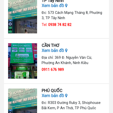
TP Tây Ninh
Xem bản đồ
Đc: 573 Cách Mạng Tháng 8, Phường
3, TP Tây Ninh
Tel:
0938 74 82 82
CẦN THƠ
Xem bản đồ
Địa chỉ: 369 Đ. Nguyễn Văn Cừ,
Phường An Khánh, Ninh Kiều
0911 676 989
PHÚ QUỐC
Xem bản đồ
Đc: R303 Đường Ruby 3, Shophouse
Bãi Kem, P An Thới, TP Phú Quốc