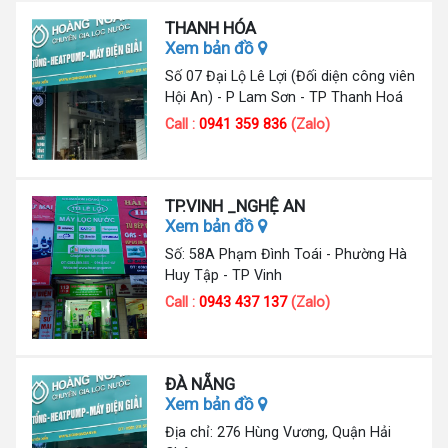
THANH HÓA
Xem bản đồ
Số 07 Đại Lộ Lê Lợi (Đối diện công viên
Hội An) - P Lam Sơn - TP Thanh Hoá
Call :
0941 359 836
(Zalo)
TP.VINH _NGHỆ AN
Xem bản đồ
Số: 58A Phạm Đình Toái - Phường Hà
Huy Tập - TP Vinh
Call :
0943 437 137
(Zalo)
ĐÀ NẴNG
Xem bản đồ
Địa chỉ: 276 Hùng Vương, Quận Hải