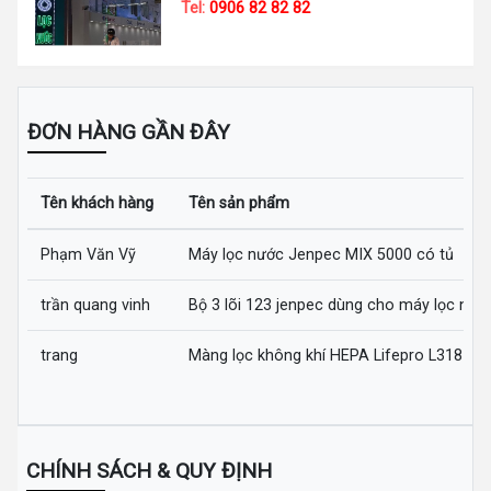
Tel:
0906 82 82 82
ĐƠN HÀNG GẦN ĐÂY
Tên khách hàng
Tên sản phẩm
Phạm Văn Vỹ
Máy lọc nước Jenpec MIX 5000 có tủ
trần quang vinh
Bộ 3 lõi 123 jenpec dùng cho máy lọc nướ
trang
Màng lọc không khí HEPA Lifepro L318-AZ
CHÍNH SÁCH & QUY ĐỊNH