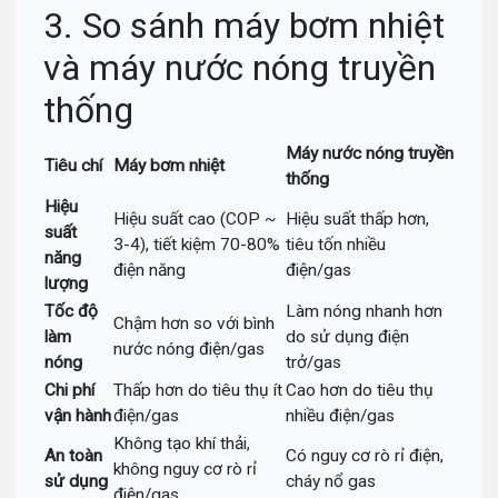
3. So sánh máy bơm nhiệt
và máy nước nóng truyền
thống
Máy nước nóng truyền
Tiêu chí
Máy bơm nhiệt
thống
Hiệu
Hiệu suất cao (COP ~
Hiệu suất thấp hơn,
suất
3-4), tiết kiệm 70-80%
tiêu tốn nhiều
năng
điện năng
điện/gas
lượng
Tốc độ
Làm nóng nhanh hơn
Chậm hơn so với bình
làm
do sử dụng điện
nước nóng điện/gas
nóng
trở/gas
Chi phí
Thấp hơn do tiêu thụ ít
Cao hơn do tiêu thụ
vận hành
điện/gas
nhiều điện/gas
Không tạo khí thải,
An toàn
Có nguy cơ rò rỉ điện,
không nguy cơ rò rỉ
sử dụng
cháy nổ gas
điện/gas