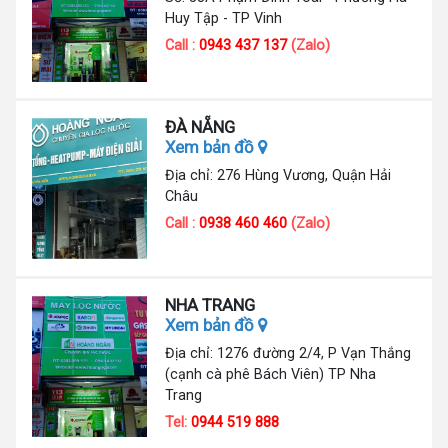
Huy Tập - TP Vinh
Call :
0943 437 137
(Zalo)
ĐÀ NẴNG
Xem bản đồ
Địa chỉ: 276 Hùng Vương, Quận Hải
Châu
Call :
0938 460 460
(Zalo)
NHA TRANG
Xem bản đồ
Địa chỉ: 1276 đường 2/4, P Vạn Thắng
(cạnh cà phê Bách Viên) TP Nha
Trang
Tel:
0944 519 888