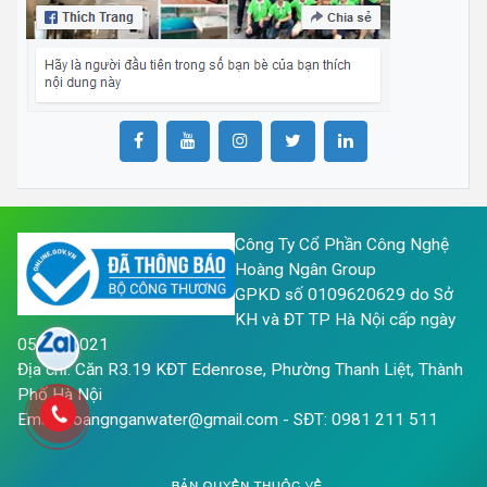
Công Ty Cổ Phần Công Nghệ
Hoàng Ngân Group
GPKD số 0109620629 do Sở
KH và ĐT TP Hà Nội cấp ngày
05/05/2021
Địa chỉ: Căn R3.19 KĐT Edenrose, Phường Thanh Liệt, Thành
Phố Hà Nội
Email: hoangnganwater@gmail.com - SĐT: 0981 211 511