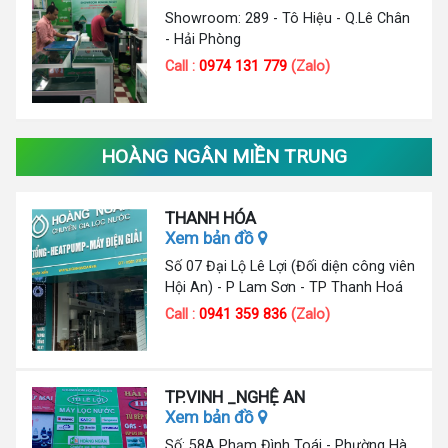
Showroom: 289 - Tô Hiệu - Q.Lê Chân
- Hải Phòng
Call :
0974 131 779
(Zalo)
HOÀNG NGÂN MIỀN TRUNG
THANH HÓA
Xem bản đồ
Số 07 Đại Lộ Lê Lợi (Đối diện công viên
Hội An) - P Lam Sơn - TP Thanh Hoá
Call :
0941 359 836
(Zalo)
TP.VINH _NGHỆ AN
Xem bản đồ
Số: 58A Phạm Đình Toái - Phường Hà