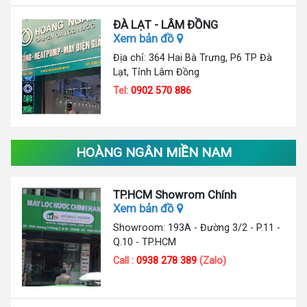
ĐÀ LẠT - LÂM ĐỒNG
Xem bản đồ
Địa chỉ: 364 Hai Bà Trưng, P6 TP Đà
Lạt, Tỉnh Lâm Đồng
Tel:
0902 570 886
HOÀNG NGÂN MIỀN NAM
TP.HCM Showrom Chính
Xem bản đồ
Showroom: 193A - Đường 3/2 - P.11 -
Q.10 - TP.HCM
Call :
0938 278 389
(Zalo)