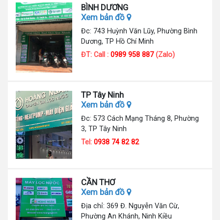
BÌNH DƯƠNG
Xem bản đồ
Đc: 743 Huỳnh Văn Lũy, Phường Bình
Dương, TP Hồ Chí Minh
ĐT: Call :
0989 958 887
(Zalo)
TP Tây Ninh
Xem bản đồ
Đc: 573 Cách Mạng Tháng 8, Phường
3, TP Tây Ninh
Tel:
0938 74 82 82
CẦN THƠ
Xem bản đồ
Địa chỉ: 369 Đ. Nguyễn Văn Cừ,
Phường An Khánh, Ninh Kiều