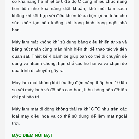
có khả năng hạ nhiệt từ 8-15 độ C cùng nhiều chức năng
Địa chỉ: 276 Hùng Vương, Quận Hải Châu
Call :
0938 460 460
(Zalo)
tiên tiến như khả năng diệt khuẩn, khử mùi làm sạch
Chỉ đường
không khí kết hợp với điều khiển từ xa tiện lợi an toàn cho
NHA TRANG
sức khỏe tạo bầu không khí trong lành trong ngôi nhà
Địa chỉ: 1276 đường 2/4, P Vạn Thắng (cạnh cà phê Bách Viên) TP
bạn.
Nha Trang
Tel:
0944 519 888
Máy làm mát không khí sử dụng bảng điều khiển từ xa và
Chỉ đường
bằng nút nhấn cùng màn hình hiển thị dễ thao tác và tiện
ĐÀ LẠT - LÂM ĐỒNG
quan sát. Thiết kế 4 bánh xe giúp bạn có thể di chuyển dễ
Địa chỉ: 364 Hai Bà Trưng, P6 TP Đà Lạt, Tỉnh Lâm Đồng
dàng và nhanh chóng, hạn chế các hư hại và va chạm do
Tel:
0902 570 886
quá trình di chuyển gây ra.
Chỉ đường
TP.HCM Showrom Chính
Máy làm mát không khí tiêu thụ điện năng thấp hơn 10 lần
Showroom: 193A - Đường 3/2 - P.11 - Q.10 - TP.HCM
so với máy lạnh và độ bền cao hơn, ít hư hỏng nên đỡ tốn
Call :
0938 278 389
(Zalo)
chi phí bảo trì.
Chỉ đường
BÌNH DƯƠNG
Máy làm mát di động không thải ra khí CFC như trên các
Đc: 743 Huỳnh Văn Lũy, Phường Bình Dương, TP Hồ Chí Minh
loại máy điều hòa và có thể sử dụng để làm mát ngoài
ĐT: Call :
0989 958 887
(Zalo)
trời.
Chỉ đường
TP Tây Ninh
ĐẶC ĐIỂM NỖI BẬT