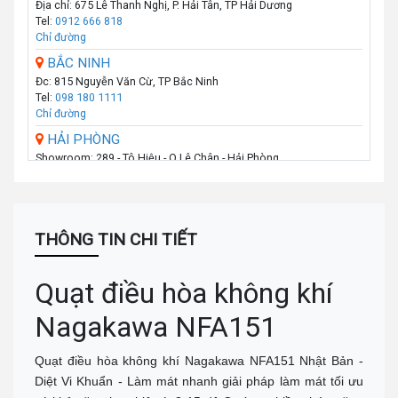
Địa chỉ: 675 Lê Thanh Nghị, P. Hải Tân, TP Hải Dương
Tel:
0912 666 818
Chỉ đường
BẮC NINH
Đc: 815 Nguyễn Văn Cừ, TP Bắc Ninh
Tel:
098 180 1111
Chỉ đường
HẢI PHÒNG
Showroom: 289 - Tô Hiệu - Q.Lê Chân - Hải Phòng
Call :
0974 131 779
(Zalo)
Chỉ đường
THANH HÓA
Số 07 Đại Lộ Lê Lợi (Đối diện công viên Hội An) - P Lam Sơn - TP
THÔNG TIN CHI TIẾT
Thanh Hoá
Call :
0941 359 836
(Zalo)
Chỉ đường
Quạt điều hòa không khí
TP.VINH _NGHỆ AN
Nagakawa NFA151
Số: 58A Phạm Đình Toái - Phường Hà Huy Tập - TP Vinh
Call :
0943 437 137
(Zalo)
Chỉ đường
Quạt điều hòa không khí Nagakawa NFA151 Nhật Bản -
Diệt Vi Khuẩn - Làm mát nhanh giải pháp làm mát tối ưu
ĐÀ NẴNG