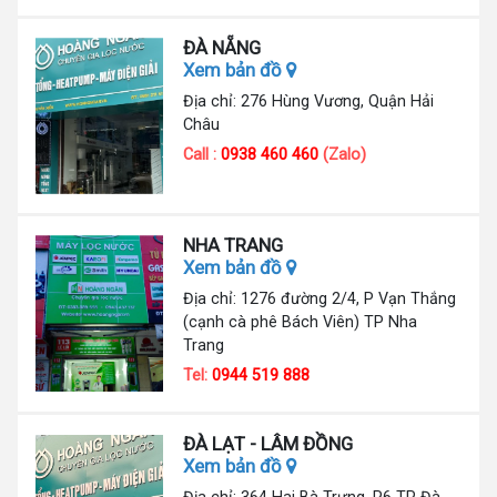
ĐÀ NẴNG
Xem bản đồ
Địa chỉ: 276 Hùng Vương, Quận Hải
Châu
Call :
0938 460 460
(Zalo)
NHA TRANG
Xem bản đồ
Địa chỉ: 1276 đường 2/4, P Vạn Thắng
(cạnh cà phê Bách Viên) TP Nha
Trang
Tel:
0944 519 888
ĐÀ LẠT - LÂM ĐỒNG
Xem bản đồ
Địa chỉ: 364 Hai Bà Trưng, P6 TP Đà