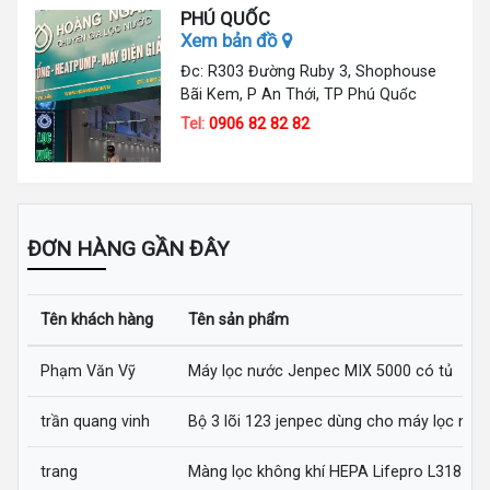
PHÚ QUỐC
Xem bản đồ
Đc: R303 Đường Ruby 3, Shophouse
Bãi Kem, P An Thới, TP Phú Quốc
Tel:
0906 82 82 82
ĐƠN HÀNG GẦN ĐÂY
Tên khách hàng
Tên sản phẩm
Phạm Văn Vỹ
Máy lọc nước Jenpec MIX 5000 có tủ
trần quang vinh
Bộ 3 lõi 123 jenpec dùng cho máy lọc nướ
trang
Màng lọc không khí HEPA Lifepro L318-AZ