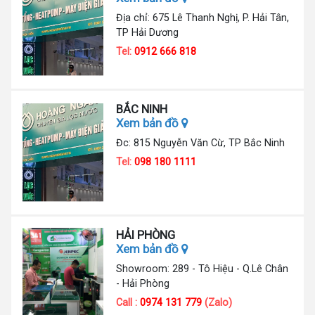
Địa chỉ: 675 Lê Thanh Nghị, P. Hải Tân,
TP Hải Dương
Tel:
0912 666 818
BẮC NINH
Xem bản đồ
Đc: 815 Nguyễn Văn Cừ, TP Bắc Ninh
Tel:
098 180 1111
HẢI PHÒNG
Xem bản đồ
Showroom: 289 - Tô Hiệu - Q.Lê Chân
- Hải Phòng
Call :
0974 131 779
(Zalo)