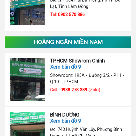
Lạt, Tỉnh Lâm Đồng
Tel:
0902 570 886
HOÀNG NGÂN MIỀN NAM
TP.HCM Showrom Chính
Xem bản đồ
Showroom: 193A - Đường 3/2 - P.11 -
Q.10 - TP.HCM
Call :
0938 278 389
(Zalo)
BÌNH DƯƠNG
Xem bản đồ
Đc: 743 Huỳnh Văn Lũy, Phường Bình
Dương, TP Hồ Chí Minh