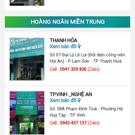
HOÀNG NGÂN MIỀN TRUNG
THANH HÓA
Xem bản đồ
Số 07 Đại Lộ Lê Lợi (Đối diện công viên
Hội An) - P Lam Sơn - TP Thanh Hoá
Call :
0941 359 836
(Zalo)
TP.VINH _NGHỆ AN
Xem bản đồ
Số: 58A Phạm Đình Toái - Phường Hà
Huy Tập - TP Vinh
Call :
0943 437 137
(Zalo)