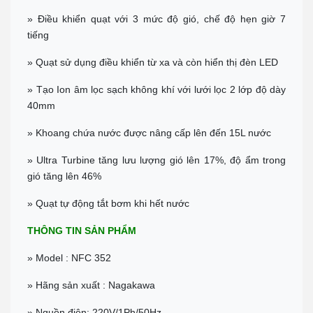
Đc: 573 Cách Mạng Tháng 8, Phường 3, TP Tây Ninh
Tel:
0938 74 82 82
» Điều khiển quạt với 3 mức độ gió, chế độ hẹn giờ 7
Chỉ đường
tiếng
CẦN THƠ
» Quạt sử dụng điều khiển từ xa và còn hiển thị đèn LED
Địa chỉ: 369 Đ. Nguyễn Văn Cừ, Phường An Khánh, Ninh Kiều
0911 676 989
» Tạo Ion âm lọc sạch không khí với lưới lọc 2 lớp độ dày
Chỉ đường
40mm
PHÚ QUỐC
Đc: R303 Đường Ruby 3, Shophouse Bãi Kem, P An Thới, TP Phú
» Khoang chứa nước được nâng cấp lên đến 15L nước
Quốc
Tel:
0906 82 82 82
» Ultra Turbine tăng lưu lượng gió lên 17%, độ ẩm trong
Chỉ đường
gió tăng lên 46%
» Quạt tự động tắt bơm khi hết nước
THÔNG TIN SẢN PHẨM
» Model : NFC 352
» Hãng sản xuất : Nagakawa
» Nguồn điện: 220V/1Ph/50Hz