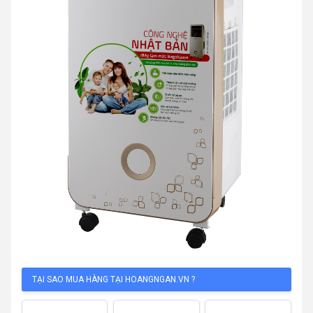
TẠI SAO MUA HÀNG TẠI HOANGNGAN.VN ?