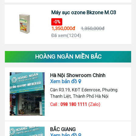
Máy sục ozone Bkzone M.O3
-0%
1,350,000đ
1,350,000đ
Đã xem(1204)
HOÀNG NGÂN MIỀN BẮC
Hà Nội Showroom Chính
Xem bản đồ
Căn R3.19, KĐT Edenrose, Phường
Thanh Liệt, Thành Phố Hà Nội
Call :
098 180 1111
(Zalo)
BẮC GIANG
Xem bản đồ