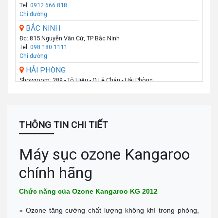
Tel:
0912 666 818
Chỉ đường
BẮC NINH
Đc: 815 Nguyễn Văn Cừ, TP Bắc Ninh
Tel:
098 180 1111
Chỉ đường
HẢI PHÒNG
Showroom: 289 - Tô Hiệu - Q.Lê Chân - Hải Phòng
Call :
0974 131 779
(Zalo)
Chỉ đường
THANH HÓA
Số 07 Đại Lộ Lê Lợi (Đối diện công viên Hội An) - P Lam Sơn - TP
THÔNG TIN CHI TIẾT
Thanh Hoá
Call :
0941 359 836
(Zalo)
Chỉ đường
Máy sục ozone Kangaroo
TP.VINH _NGHỆ AN
chính hãng
Số: 58A Phạm Đình Toái - Phường Hà Huy Tập - TP Vinh
Call :
0943 437 137
(Zalo)
Chỉ đường
Chức năng của Ozone
Kangaroo KG 2012
ĐÀ NẴNG
» Ozone tăng cường chất lượng không khí trong phòng,
Địa chỉ: 276 Hùng Vương, Quận Hải Châu