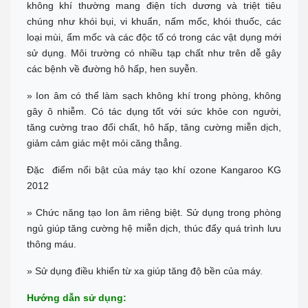
không khí thường mang điện tích dương và triệt tiêu
Tel:
0938 74 82 82
Chỉ đường
chúng như khói bụi, vi khuẩn, nấm mốc, khói thuốc, các
loại mùi, ẩm mốc và các độc tố có trong các vật dụng mới
CẦN THƠ
sử dụng. Môi trường có nhiều tạp chất như trên dễ gây
Địa chỉ: 369 Đ. Nguyễn Văn Cừ, Phường An Khánh, Ninh Kiều
0911 676 989
các bệnh về đường hô hấp, hen suyễn.
Chỉ đường
» Ion âm có thể làm sạch không khí trong phòng, không
PHÚ QUỐC
gây ô nhiễm. Có tác dụng tốt với sức khỏe con người,
Đc: R303 Đường Ruby 3, Shophouse Bãi Kem, P An Thới, TP Phú
Quốc
tăng cường trao đổi chất, hô hấp, tăng cường miễn dịch,
Tel:
0906 82 82 82
giảm cảm giác mệt mỏi căng thẳng.
Chỉ đường
Đặc điểm nổi bật của máy tạo khí ozone Kangaroo KG
2012
» Chức năng tạo Ion âm riêng biệt. Sử dụng trong phòng
ngủ giúp tăng cường hệ miễn dịch, thúc đẩy quá trình lưu
thông máu.
» Sử dụng điều khiển từ xa giúp tăng độ bền của máy.
Hướng dẫn sử dụng: