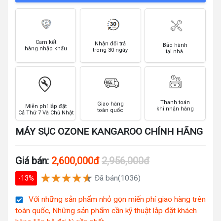
Cam kết
Nhận đổi trả
Bảo hành
hàng nhập khẩu
trong 30 ngày
tại nhà.
Thanh toán
Giao hàng
Miễn phí lắp đặt
khi nhận hàng
toàn quốc
Cả Thứ 7 Và Chủ Nhật
MÁY SỤC OZONE KANGAROO CHÍNH HÃNG
Giá bán:
2,600,000đ
2,956,000đ
Đã bán(1036)
-13%
Với những sản phẩm nhỏ gọn miến phí giao hàng trên
toàn quốc, Những sản phẩm cần kỹ thuật lắp đặt khách