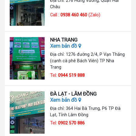
Địa chỉ: 276 Hùng Vương, Quận Hải
Châu
Call :
0938 460 460
(Zalo)
NHA TRANG
Xem bản đồ
Địa chỉ: 1276 đường 2/4, P Vạn Thắng
(cạnh cà phê Bách Viên) TP Nha
Trang
Tel:
0944 519 888
ĐÀ LẠT - LÂM ĐỒNG
Xem bản đồ
Địa chỉ: 364 Hai Bà Trưng, P6 TP Đà
Lạt, Tỉnh Lâm Đồng
Tel:
0902 570 886