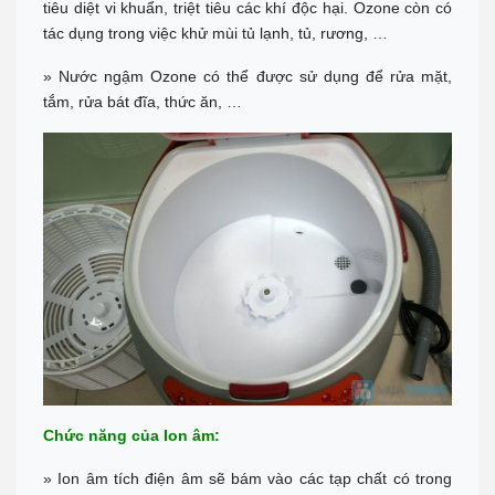
tiêu diệt vi khuẩn, triệt tiêu các khí độc hại. Ozone còn có
Call :
0938 460 460
(Zalo)
Chỉ đường
tác dụng trong việc khử mùi tủ lạnh, tủ, rương, …
NHA TRANG
» Nước ngậm Ozone có thể được sử dụng để rửa mặt,
Địa chỉ: 1276 đường 2/4, P Vạn Thắng (cạnh cà phê Bách Viên) TP
tắm, rửa bát đĩa, thức ăn, …
Nha Trang
Tel:
0944 519 888
Chỉ đường
ĐÀ LẠT - LÂM ĐỒNG
Địa chỉ: 364 Hai Bà Trưng, P6 TP Đà Lạt, Tỉnh Lâm Đồng
Tel:
0902 570 886
Chỉ đường
TP.HCM Showrom Chính
Showroom: 193A - Đường 3/2 - P.11 - Q.10 - TP.HCM
Call :
0938 278 389
(Zalo)
Chỉ đường
BÌNH DƯƠNG
Đc: 743 Huỳnh Văn Lũy, Phường Bình Dương, TP Hồ Chí Minh
ĐT: Call :
0989 958 887
(Zalo)
Chỉ đường
Chức năng của Ion âm:
TP Tây Ninh
» Ion âm tích điện âm sẽ bám vào các tạp chất có trong
Đc: 573 Cách Mạng Tháng 8, Phường 3, TP Tây Ninh