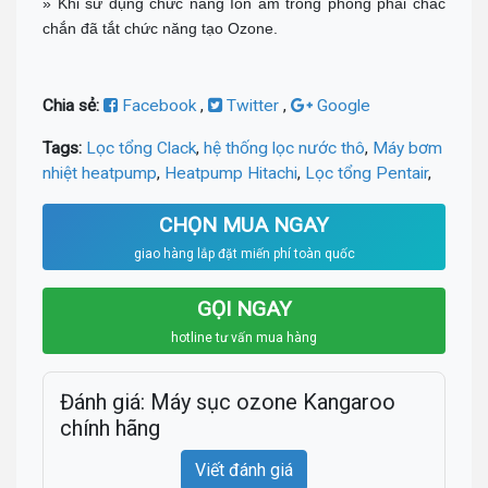
» Khi sử dụng chức năng Ion âm trong phòng phải chắc
chắn đã tắt chức năng tạo Ozone.
Chia sẻ:
Facebook
,
Twitter
,
Google
Tags:
Lọc tổng Clack
,
hệ thống lọc nước thô
,
Máy bơm
nhiệt heatpump
,
Heatpump Hitachi
,
Lọc tổng Pentair
,
CHỌN MUA NGAY
giao hàng lắp đặt miến phí toàn quốc
GỌI NGAY
hotline tư vấn mua hàng
Đánh giá: Máy sục ozone Kangaroo
chính hãng
Viết đánh giá