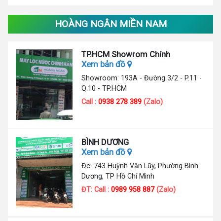
HOÀNG NGÂN MIỀN NAM
TP.HCM Showrom Chính
Xem bản đồ
Showroom: 193A - Đường 3/2 - P.11 -
Q.10 - TP.HCM
Call :
0938 278 389
(Zalo)
BÌNH DƯƠNG
Xem bản đồ
Đc: 743 Huỳnh Văn Lũy, Phường Bình
Dương, TP Hồ Chí Minh
ĐT: Call :
0989 958 887
(Zalo)