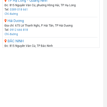
TP Hạ Long - Quảng Ninh
Đc: 815 Nguyễn Văn Cừ, phường Hồng Hải, TP. Hạ Long
Tel:
0389 018 661
Chỉ đường
Hải Dương
Địa chỉ: 675 Lê Thanh Nghị, P. Hải Tân, TP Hải Dương
Tel:
0912 666 818
Chỉ đường
BẮC NINH
Đc: 815 Nguyễn Văn Cừ, TP Bắc Ninh
Tel:
098 180 1111
Chỉ đường
HẢI PHÒNG
Showroom: 289 - Tô Hiệu - Q.Lê Chân - Hải Phòng
Call :
0974 131 779
(Zalo)
Chỉ đường
THANH HÓA
Số 07 Đại Lộ Lê Lợi (Đối diện công viên Hội An) - P Lam Sơn - TP Thanh
Hoá
Call :
0941 359 836
(Zalo)
Chỉ đường
TP.VINH _NGHỆ AN