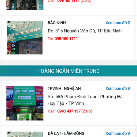
Call :
098180 1111
(Zalo)
BẮC NINH
Xem bản đồ
Đc: 815 Nguyễn Văn Cừ, TP Bắc Ninh
Tel:
098 180 1111
HOÀNG NGÂN MIỀN TRUNG
TP.VINH _NGHỆ AN
Xem bản đồ
Số: 58A Phạm Đình Toái - Phường Hà
Huy Tập - TP Vinh
Call :
0943 437 137
(Zalo)
ĐÀ LẠT - LÂM ĐỒNG
Xem bản đồ