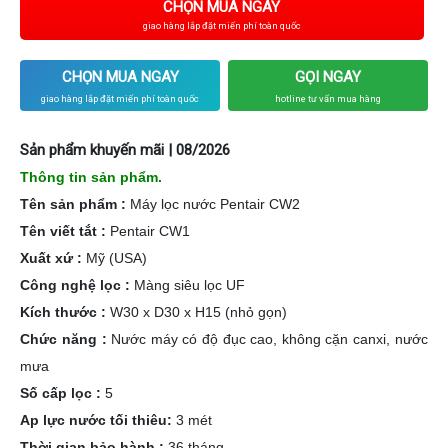
CHỌN MUA NGAY
giao hàng lắp đặt miến phí toàn quốc
CHỌN MUA NGAY
GỌI NGAY
giao hàng lắp đặt miến phí toàn quốc
hotline tư vấn mua hàng
Sản phẩm khuyến mãi | 08/2026
Thông tin sản phẩm.
Tên sản phẩm :
Máy lọc nước Pentair CW2
Tên viết tắt :
Pentair CW1
Xuất xứ :
Mỹ (USA)
Công nghệ lọc :
Màng siêu lọc UF
Kích thước :
W30 x D30 x H15 (nhỏ gọn)
Chức năng :
Nước máy có độ đục cao, không cặn canxi, nước
mưa
Số cấp lọc :
5
Ap lực nước tối thiêu:
3 mét
Thời gian bảo hành :
36 tháng