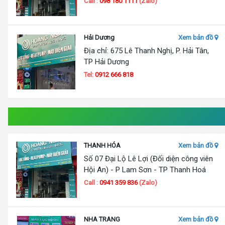
Call :
098 180 1111
(Zalo)
Hải Dương
Xem bản đồ
Địa chỉ: 675 Lê Thanh Nghị, P. Hải Tân,
TP Hải Dương
Tel:
0912 666 818
THANH HÓA
Xem bản đồ
Số 07 Đại Lộ Lê Lợi (Đối diện công viên
Hội An) - P Lam Sơn - TP Thanh Hoá
Call :
0941 359 836
(Zalo)
NHA TRANG
Xem bản đồ