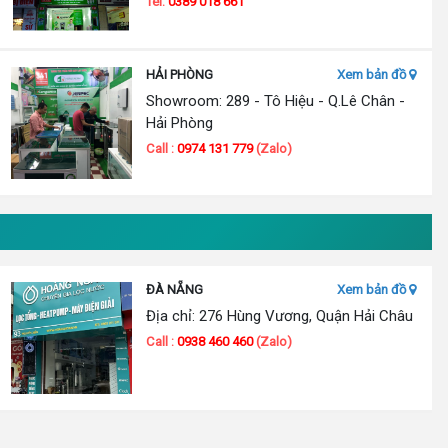
Tel:
0389 018 661
HẢI PHÒNG
Xem bản đồ
Showroom: 289 - Tô Hiệu - Q.Lê Chân -
Hải Phòng
Call :
0974 131 779
(Zalo)
ĐÀ NẴNG
Xem bản đồ
Địa chỉ: 276 Hùng Vương, Quận Hải Châu
Call :
0938 460 460
(Zalo)