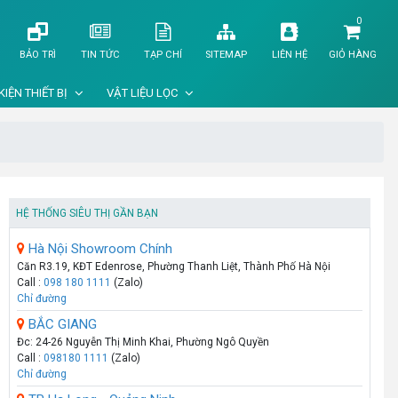
0
BẢO TRÌ
TIN TỨC
TẠP CHÍ
SITEMAP
LIÊN HỆ
GIỎ HÀNG
KIỆN THIẾT BỊ
VẬT LIỆU LỌC
HỆ THỐNG SIÊU THỊ GẦN BẠN
Hà Nội Showroom Chính
Căn R3.19, KĐT Edenrose, Phường Thanh Liệt, Thành Phố Hà Nội
Call :
098 180 1111
(Zalo)
Chỉ đường
BẮC GIANG
Đc: 24-26 Nguyễn Thị Minh Khai, Phường Ngô Quyền
Call :
098180 1111
(Zalo)
Chỉ đường