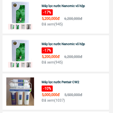
Đc: 743 Huỳnh Văn Lũy, Phường Bình Dương, TP Hồ Chí Minh
Máy lọc nước Nanomic vỏ hộp
ĐT: Call :
0989 958 887
(Zalo)
-17%
Chỉ đường
5,200,000đ
6,200,000đ
TP Tây Ninh
Đã xem(945)
Đc: 573 Cách Mạng Tháng 8, Phường 3, TP Tây Ninh
Tel:
0938 74 82 82
Chỉ đường
CẦN THƠ
Máy lọc nước Nanomic vỏ hộp
Địa chỉ: 369 Đ. Nguyễn Văn Cừ, Phường An Khánh, Ninh Kiều
-17%
0911 676 989
Chỉ đường
5,200,000đ
6,200,000đ
Đã xem(945)
PHÚ QUỐC
Đc: R303 Đường Ruby 3, Shophouse Bãi Kem, P An Thới, TP Phú Quốc
Tel:
0906 82 82 82
Chỉ đường
Máy lọc nước Pentair CW2
-10%
5,000,000đ
5,500,000đ
Đã xem(1037)