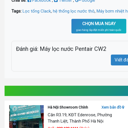
Chia sẻ:
Facebook
,
Twitter
,
Google
Tags:
Lọc tổng Clack
,
hệ thống lọc nước thô
,
Máy bơm nhiệt 
CHỌN MUA NGAY
giao hàng lắp đặt miến phí toàn quốc
Đánh giá: Máy lọc nước Pentair CW2
Viết đ
Hà Nội Showroom Chính
Xem bản đồ
Căn R3.19, KĐT Edenrose, Phường
Thanh Liệt, Thành Phố Hà Nội