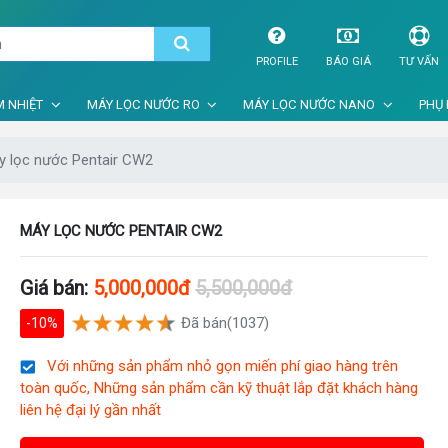
PROFILE
BÁO GIÁ
TƯ VẤN
 NHIỆT
MÁY LỌC NƯỚC RO
MÁY LỌC NƯỚC NANO
PHỤ 
y lọc nước Pentair CW2
MÁY LỌC NƯỚC PENTAIR CW2
Giá bán:
5,000,000đ
5,500,000đ
Đã bán(1037)
-10%
Với những sản phẩm nhỏ gọn miến phí giao hàng trên
toàn quốc, Những sản phẩm cần kỹ thuật lắp đặt khách hàng
liên hệ đại lý gần nhất