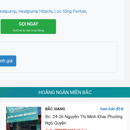
heatpump
,
Heatpump Hitachi
,
Lọc tổng Pentair
,
GỌI NGAY
hotline tư vấn mua hàng
ánh giá
HOÀNG NGÂN MIỀN BẮC
BẮC GIANG
Xem bản đồ
Đc: 24-26 Nguyễn Thị Minh Khai, Phường
Ngô Quyền