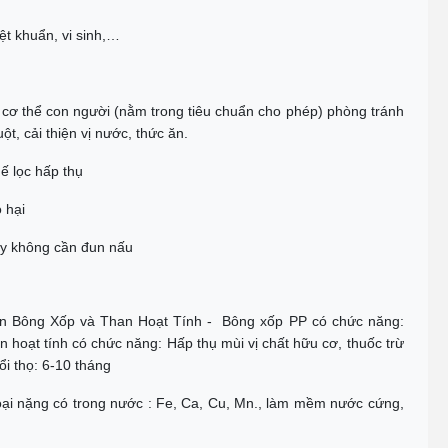
iệt khuẩn, vi sinh,…
cơ thể con người (nằm trong tiêu chuẩn cho phép) phòng tránh
t, cải thiện vị nước, thức ăn.
ế lọc hấp thụ
 hại
ay không cần đun nấu
hần Bông Xốp và Than Hoạt Tính - Bông xốp PP có chức năng:
an hoạt tính có chức năng: Hấp thụ mùi vị chất hữu cơ, thuốc trừ
ổi thọ: 6-10 tháng
loại nặng có trong nước : Fe, Ca, Cu, Mn., làm mềm nước cứng,