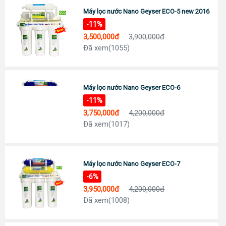
Đc: 743 Huỳnh Văn Lũy, Phường Bình Dương, TP Hồ Chí Minh
Máy lọc nước Nano Geyser ECO-5 new 2016
ĐT: Call :
0989 958 887
(Zalo)
-11%
Chỉ đường
3,500,000đ
3,900,000đ
TP Tây Ninh
Đã xem(1055)
Đc: 573 Cách Mạng Tháng 8, Phường 3, TP Tây Ninh
Tel:
0938 74 82 82
Chỉ đường
CẦN THƠ
Máy lọc nước Nano Geyser ECO-6
Địa chỉ: 369 Đ. Nguyễn Văn Cừ, Phường An Khánh, Ninh Kiều
-11%
0911 676 989
Chỉ đường
3,750,000đ
4,200,000đ
Đã xem(1017)
PHÚ QUỐC
Đc: R303 Đường Ruby 3, Shophouse Bãi Kem, P An Thới, TP Phú Quốc
Tel:
0906 82 82 82
Chỉ đường
Máy lọc nước Nano Geyser ECO-7
-6%
3,950,000đ
4,200,000đ
Đã xem(1008)