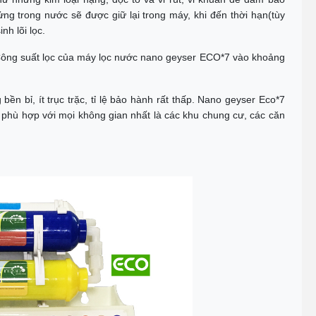
ửng trong nước sẽ được giữ lại trong máy, khi đến thời hạn(tùy
nh lõi lọc.
i. Công suất lọc của máy lọc nước nano geyser ECO*7 vào khoảng
ền bỉ, ít trục trặc, tỉ lệ bảo hành rất thấp. Nano geyser Eco*7
, phù hợp với mọi không gian nhất là các khu chung cư, các căn