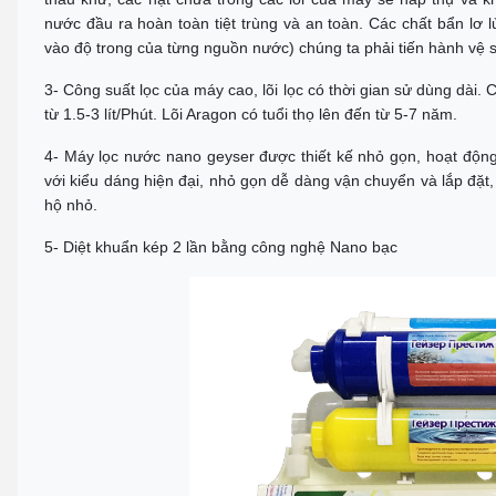
nước đầu ra hoàn toàn tiệt trùng và an toàn. Các chất bẩn lơ l
vào độ trong của từng nguồn nước) chúng ta phải tiến hành vệ si
3- Công suất lọc của máy cao, lõi lọc có thời gian sử dùng dà
từ 1.5-3 lít/Phút. Lõi Aragon có tuổi thọ lên đến từ 5-7 năm.
4- Máy lọc nước nano geyser được thiết kế nhỏ gọn, hoạt động b
với kiểu dáng hiện đại, nhỏ gọn dễ dàng vận chuyển và lắp đặt
hộ nhỏ.
5- Diệt khuẩn kép 2 lần bằng công nghệ Nano bạc