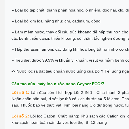
» Loại bỏ tạp chất, thành phần hóa học, ô nhiễm, độc hại, clo, d
» Loại bỏ kim loại nặng như: chì, cadmium, đồng
» Làm mềm nước, thay đổi cấu trúc khoáng dễ hấp thụ hơn cho 
các bệnh thiếu canxi, thiếu khoáng, sỏi thận, tắc nghèn đường ruộ
» Hấp thụ asen, amoni, các dạng khí hoá lỏng tốt hơn nhờ cơ ch
» Tiêu diệt được 99,9% vi khuẩn vi khuẩn, vi rút và mầm bệnh có
-> Nước lọc ra đạt tiêu chuẩn nước uống của Bộ Y Tế, uống ng
Cấu tạo của máy lọc nước nano Geyser ECO*7
Lõi số 1:
Lần đầu tiên Tích hợp Lõi 2 IN 1 :Chia thành 2 p
Ngăn chặn bẩn bụi, rỉ sét lọc thô có kich thước <= 5 Micron, Th
sâu, Thuốc bảo vệ thực vật, Kim loại năng Clo dư trong nước. tu
Lõi số 2:
Lõi lọc Cation Chức năng: Khử sạch các Cation kin 
khử sạch hoàn toàn cặn đá vôi. tuổi thọ: 8- 12 tháng