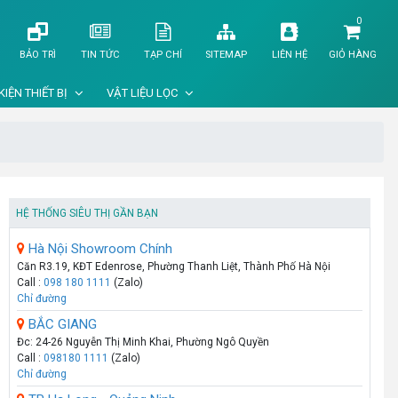
0
BẢO TRÌ
TIN TỨC
TẠP CHÍ
SITEMAP
LIÊN HỆ
GIỎ HÀNG
KIỆN THIẾT BỊ
VẬT LIỆU LỌC
HỆ THỐNG SIÊU THỊ GẦN BẠN
Hà Nội Showroom Chính
Căn R3.19, KĐT Edenrose, Phường Thanh Liệt, Thành Phố Hà Nội
Call :
098 180 1111
(Zalo)
Chỉ đường
BẮC GIANG
Đc: 24-26 Nguyễn Thị Minh Khai, Phường Ngô Quyền
Call :
098180 1111
(Zalo)
Chỉ đường