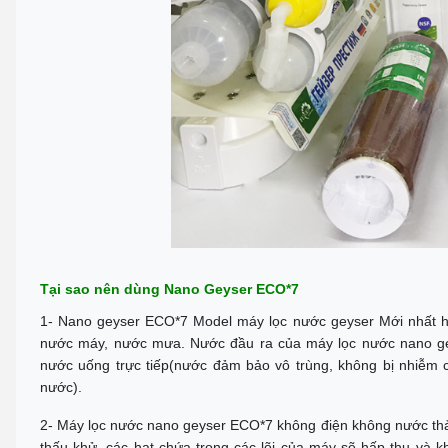
Tại sao nên dùng Nano Geyser ECO*7
1- Nano geyser ECO*7 Model máy lọc nước geyser Mới nhất h
nước máy, nước mưa. Nước đầu ra của máy lọc nước nano gey
nước uống trực tiếp(nước đảm bảo vô trùng, không bị nhiễm 
nước).
2- Máy lọc nước nano geyser ECO*7 không điện không nước thải
thấu khử, các hạt chứa trong các lõi của máy sẽ hấp thụ và k