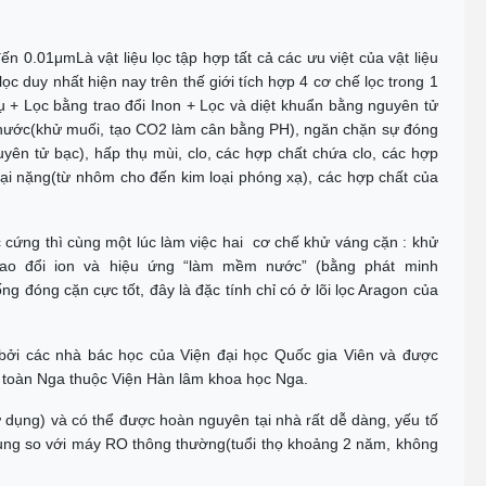
đến 0.01μmLà vật liệu lọc tập hợp tất cả các ưu việt của vật liệu
 lọc duy nhất hiện nay trên thế giới tích hợp 4 cơ chế lọc trong 1
ụ + Lọc bằng trao đổi Inon + Lọc và diệt khuẩn bằng nguyên tử
 nước(khử muối, tạo CO2 làm cân bằng PH), ngăn chặn sự đóng
ên tử bạc), hấp thụ mùi, clo, các hợp chất chứa clo, các hợp
loại nặng(từ nhôm cho đến kim loại phóng xạ), các hợp chất của
ớc cứng thì cùng một lúc làm việc hai cơ chế khử váng cặn : khử
rao đổi ion và hiệu ứng “làm mềm nước” (bằng phát minh
 đóng cặn cực tốt, đây là đặc tính chỉ có ở lõi lọc Aragon của
ởi các nhà bác học của Viện đại học Quốc gia Viên và được
g toàn Nga thuộc Viện Hàn lâm khoa học Nga.
 dụng) và có thể được hoàn nguyên tại nhà rất dễ dàng, yếu tố
ử dụng so với máy RO thông thường(tuổi thọ khoảng 2 năm, không