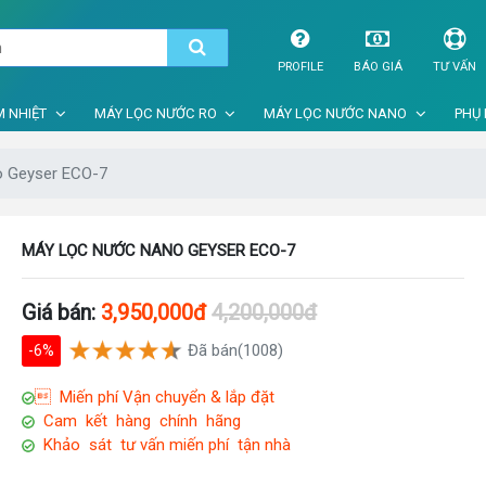
PROFILE
BÁO GIÁ
TƯ VẤN
 NHIỆT
MÁY LỌC NƯỚC RO
MÁY LỌC NƯỚC NANO
PHỤ 
o Geyser ECO-7
MÁY LỌC NƯỚC NANO GEYSER ECO-7
Giá bán:
3,950,000đ
4,200,000đ
Đã bán(1008)
-6%
 Miến phí Vận chuyển & lắp đặt
Cam kết hàng chính hãng
Khảo sát tư vấn miến phí tận nhà