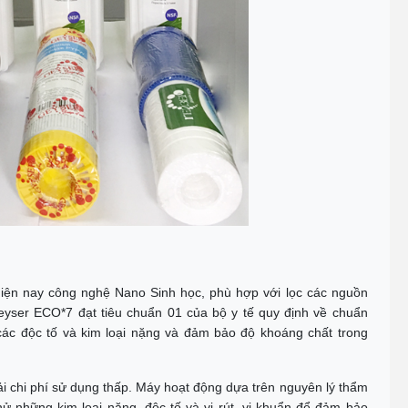
iện nay công nghệ Nano Sinh học, phù hợp với lọc các nguồn
ser ECO*7 đạt tiêu chuẩn 01 của bộ y tế quy định về chuẩn
các độc tố và kim loại nặng và đảm bảo độ khoáng chất trong
 chi phí sử dụng thấp. Máy hoạt động dựa trên nguyên lý thẩm
hử những kim loại nặng, độc tố và vi rút, vi khuẩn để đảm bảo