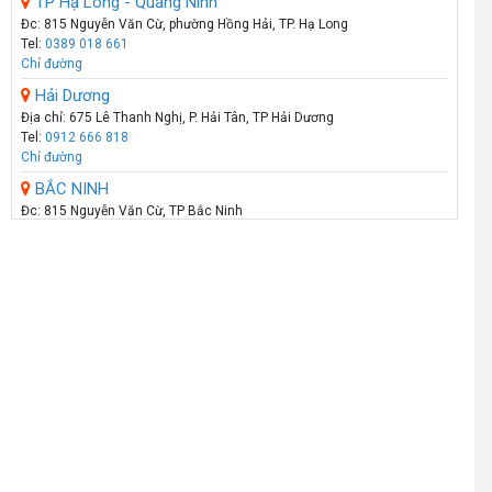
TP Hạ Long - Quảng Ninh
Đc: 815 Nguyễn Văn Cừ, phường Hồng Hải, TP. Hạ Long
Tel:
0389 018 661
Chỉ đường
Hải Dương
Địa chỉ: 675 Lê Thanh Nghị, P. Hải Tân, TP Hải Dương
Tel:
0912 666 818
Chỉ đường
BẮC NINH
Đc: 815 Nguyễn Văn Cừ, TP Bắc Ninh
Tel:
098 180 1111
Chỉ đường
HẢI PHÒNG
Showroom: 289 - Tô Hiệu - Q.Lê Chân - Hải Phòng
Call :
0974 131 779
(Zalo)
Chỉ đường
THANH HÓA
Số 07 Đại Lộ Lê Lợi (Đối diện công viên Hội An) - P Lam Sơn - TP Thanh
Hoá
Call :
0941 359 836
(Zalo)
Chỉ đường
TP.VINH _NGHỆ AN