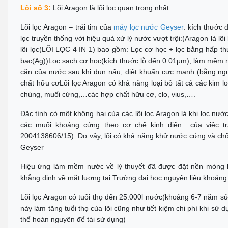
Lõi số 3:
Lõi Aragon là lõi lọc quan trọng nhất
Lõi lọc Aragon – trái tim của
máy lọc nước Geyser
: kích thước 
lọc truyền thống với hiệu quả xử lý nước vượt trội:(Aragon là lõi
lõi lọc(LÕI LỌC 4 IN 1) bao gồm: Lọc cơ học + lọc bằng hấp th
bạc(Ag))Lọc sạch cơ học(kích thước lỗ đến 0.01μm), làm mềm
cặn của nước sau khi đun nấu, diệt khuẩn cực mạnh (bằng nguy
chất hữu cơLõi lọc Aragon có khả năng loại bỏ tất cả các kim 
chúng, muối cứng,…các hợp chất hữu cơ, clo, vius,….
Đặc tính có một không hai của các lõi lọc Aragon là khi lọc nư
các muối khoáng cứng theo cơ chế kinh điển của việc t
2004138606/15). Do vậy, lõi có khả năng khử nước cứng và chống
Geyser
Hiệu ứng làm mềm nước về lý thuyết đã được đặt nền móng b
khẳng định về mặt lượng tại Trường đại học nguyên liệu khoán
Lõi lọc Aragon có tuổi thọ đến 25.000l nước(khoảng 6-7 năm sử
này làm tăng tuổi thọ của lõi cũng như tiết kiệm chi phí khi s
thể hoàn nguyên để tái sử dụng)