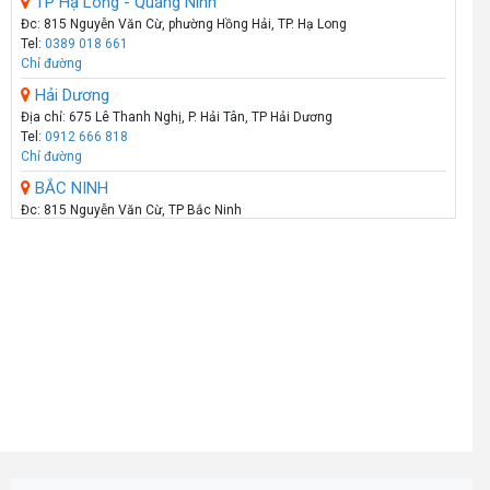
TP Hạ Long - Quảng Ninh
Đc: 815 Nguyễn Văn Cừ, phường Hồng Hải, TP. Hạ Long
Tel:
0389 018 661
Chỉ đường
Hải Dương
Địa chỉ: 675 Lê Thanh Nghị, P. Hải Tân, TP Hải Dương
Tel:
0912 666 818
Chỉ đường
BẮC NINH
Đc: 815 Nguyễn Văn Cừ, TP Bắc Ninh
Tel:
098 180 1111
Chỉ đường
HẢI PHÒNG
Showroom: 289 - Tô Hiệu - Q.Lê Chân - Hải Phòng
Call :
0974 131 779
(Zalo)
Chỉ đường
THANH HÓA
Số 07 Đại Lộ Lê Lợi (Đối diện công viên Hội An) - P Lam Sơn - TP Thanh
Hoá
Call :
0941 359 836
(Zalo)
Chỉ đường
TP.VINH _NGHỆ AN