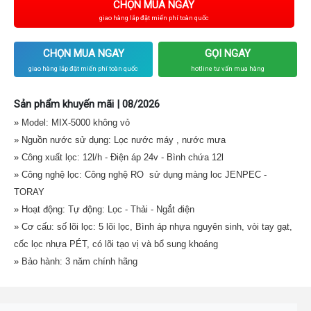
CHỌN MUA NGAY
giao hàng lắp đặt miến phí toàn quốc
CHỌN MUA NGAY
GỌI NGAY
giao hàng lắp đặt miến phí toàn quốc
hotline tư vấn mua hàng
Sản phẩm khuyến mãi | 08/2026
» Model: MIX-5000 không vỏ
» Nguồn nước sử dụng: Lọc nước máy , nước mưa
» Công xuất lọc: 12l/h - Điện áp 24v - Bình chứa 12l
» Công nghệ lọc: Công nghệ RO sử dụng màng loc JENPEC -
TORAY
» Hoạt động: Tự động: Lọc - Thải - Ngắt điện
» Cơ cấu: số lõi lọc: 5 lõi lọc, Bình áp nhựa nguyên sinh, vòi tay gạt,
cốc lọc nhựa PÉT, có lõi tạo vị và bổ sung khoáng
» Bảo hành: 3 năm chính hãng