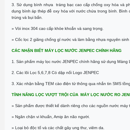
3. Sử dụng bình nhựa tráng bạc cao cấp chống oxy hóa và p
dụng bình áp thép đễ oxy hóa với nước chứa trong bình. Bình đ
trùng và bụi bẩn.
» Vòi inox 304 cao cấp khỏe khoắn và sang trọng.
» Cốc lọc 2 giăng chống gỉ nước và làm bằng nhựa nguyên sinh
CÁC NHẬN BIẾT MÁY LỌC NƯỚC JENPEC CHÍNH HÃNG
1. Sản phẩm máy lọc nước JENPEC chính hãng sử dụng Màn
2. Các lõi Lọc 5,6,7,8 Có dập nổi Logo JENPEC
3. Xác nhận bằng TEM cào điện tử thông qua nhắn tin SMS tồng đ
TÍNH NĂNG LỌC VƯỢT TRỘI CỦA MÁY LỌC NƯỚC RO JEN
» Sản phẩm được thiết kế dành riêng cho các nguồn nước máy t
» Ngăn chặn vi khuẩn, Amip ăn não người.
» Loại bỏ độc tố và các chất gây ung thư, viêm da.