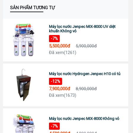
Số: 58A Phạm Đình Toái - Phường Hà Huy Tập - TP Vinh
SẢN PHẨM TƯƠNG TỰ
Call :
0943 437 137
(Zalo)
Chỉ đường
ĐÀ NẴNG
Máy lọc nước Jenpec MIX-8000 UV diệt
Địa chỉ: 276 Hùng Vương, Quận Hải Châu
khuẩn Không vỏ
Call :
0938 460 460
(Zalo)
-7%
Chỉ đường
5,500,000đ
5,900,000đ
NHA TRANG
Đã xem(1261)
Địa chỉ: 1276 đường 2/4, P Vạn Thắng (cạnh cà phê Bách Viên) TP Nha
Trang
Tel:
0944 519 888
Chỉ đường
Máy lọc nước Hydrogen Jenpec H10 có tủ
ĐÀ LẠT - LÂM ĐỒNG
-12%
Địa chỉ: 364 Hai Bà Trưng, P6 TP Đà Lạt, Tỉnh Lâm Đồng
7,900,000đ
8,900,000đ
Tel:
0902 570 886
Đã xem(1673)
Chỉ đường
TP.HCM Showrom Chính
Showroom: 193A - Đường 3/2 - P.11 - Q.10 - TP.HCM
Call :
0938 278 389
(Zalo)
Máy lọc nước Jenpec MIX-8000 Không vỏ
Chỉ đường
-7%
BÌNH DƯƠNG