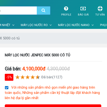
PROFILE
BÁO GIÁ
TƯ VẤN
 NHIỆT
MÁY LỌC NƯỚC RO
MÁY LỌC NƯỚC NANO
PHỤ 
X 5000 có tủ
MÁY LỌC NƯỚC JENPEC MIX 5000 CÓ TỦ
Giá bán:
4,100,000đ
4,300,000đ
Đã bán(1127)
-5%
Với những sản phẩm nhỏ gọn miến phí giao hàng trên
toàn quốc, Những sản phẩm cần kỹ thuật lắp đặt khách hàng
liên hệ đại lý gần nhất