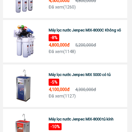
4,500,000đ
4,800,000đ
Đc: 743 Huỳnh Văn Lũy, Phường Bình Dương, TP Hồ Chí Minh
Đã xem(1260)
ĐT: Call :
0989 958 887
(Zalo)
Chỉ đường
TP Tây Ninh
Đc: 573 Cách Mạng Tháng 8, Phường 3, TP Tây Ninh
Máy lọc nước Jenpec MIX-8000C Không vỏ
Tel:
0938 74 82 82
-8%
Chỉ đường
4,800,000đ
5,200,000đ
CẦN THƠ
Đã xem(1148)
Địa chỉ: 369 Đ. Nguyễn Văn Cừ, Phường An Khánh, Ninh Kiều
0911 676 989
Chỉ đường
PHÚ QUỐC
Máy lọc nước Jenpec MIX 5000 có tủ
Đc: R303 Đường Ruby 3, Shophouse Bãi Kem, P An Thới, TP Phú Quốc
-5%
Tel:
0906 82 82 82
4,100,000đ
4,300,000đ
Chỉ đường
Đã xem(1127)
Máy lọc nước Jenpec MIX-8000 tủ kính
-10%