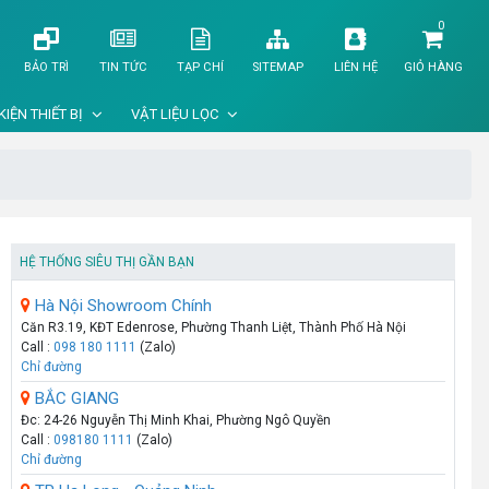
0
BẢO TRÌ
TIN TỨC
TẠP CHÍ
SITEMAP
LIÊN HỆ
GIỎ HÀNG
KIỆN THIẾT BỊ
VẬT LIỆU LỌC
HỆ THỐNG SIÊU THỊ GẦN BẠN
Hà Nội Showroom Chính
Căn R3.19, KĐT Edenrose, Phường Thanh Liệt, Thành Phố Hà Nội
Call :
098 180 1111
(Zalo)
Chỉ đường
BẮC GIANG
Đc: 24-26 Nguyễn Thị Minh Khai, Phường Ngô Quyền
Call :
098180 1111
(Zalo)
Chỉ đường