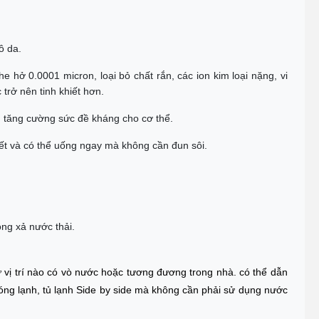
ô da.
hở 0.0001 micron, loại bỏ chất rắn, các ion kim loại nặng, vi
 trở nên tinh khiết hơn.
c, tăng cường sức đề kháng cho cơ thể.
t và có thể uống ngay mà không cần đun sôi.
ộng xả nước thải.
ứ vị trí nào có vò nước hoặc tương đương trong nhà. có thể dẫn
nóng lạnh, tủ lạnh Side by side mà không cần phải sử dụng nước