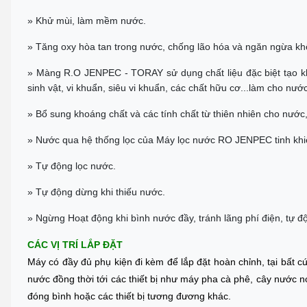
» Khử mùi, làm mềm nước.
» Tăng oxy hòa tan trong nước, chống lão hóa và ngăn ngừa kh
» Màng R.O JENPEC - TORAY sử dụng chất liệu đặc biệt tạo khe 
sinh vật, vi khuẩn, siêu vi khuẩn, các chất hữu cơ...làm cho nước
» Bổ sung khoáng chất và các tính chất từ thiên nhiên cho nướ
» Nước qua hệ thống lọc của Máy lọc nước RO JENPEC tinh khiế
» Tự động lọc nước.
» Tự động dừng khi thiếu nước.
» Ngừng Hoạt động khi bình nước đầy, tránh lãng phí điện, tự đ
CÁC VỊ TRÍ LẮP ĐẶT
Máy có đầy đủ phụ kiện đi kèm để lắp đặt hoàn chỉnh, tại bất c
nước đồng thời tới các thiết bị như máy pha cà phê, cây nước 
đóng bình hoặc các thiết bị tương đương khác.