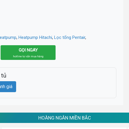
heatpump
,
Heatpump Hitachi
,
Lọc tổng Pentair
,
GỌI NGAY
hotline tư vấn mua hàng
 tủ
ánh giá
HOÀNG NGÂN MIỀN BẮC