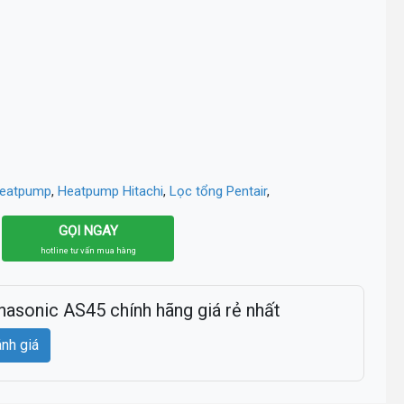
heatpump
,
Heatpump Hitachi
,
Lọc tổng Pentair
,
GỌI NGAY
hotline tư vấn mua hàng
nasonic AS45 chính hãng giá rẻ nhất
ánh giá