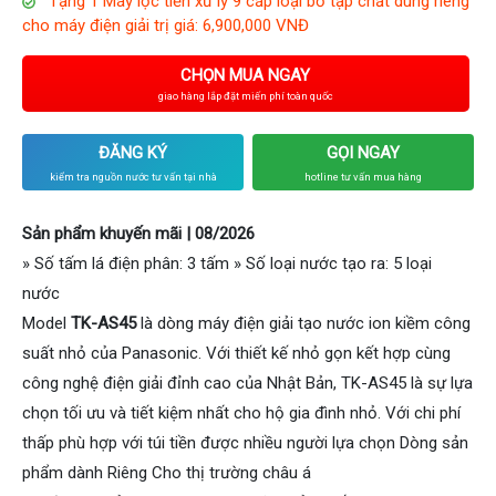
Tặng 1 Máy lọc tiền xử lý 9 cấp loại bỏ tạp chất dùng riêng
cho máy điện giải trị giá: 6,900,000 VNĐ
CHỌN MUA NGAY
giao hàng lắp đặt miến phí toàn quốc
ĐĂNG KÝ
GỌI NGAY
kiểm tra nguồn nước tư vấn tại nhà
hotline tư vấn mua hàng
Sản phẩm khuyến mãi | 08/2026
» Số tấm lá điện phân: 3 tấm » Số loại nước tạo ra: 5 loại
nước
Model
TK-AS45
là dòng máy điện giải tạo nước ion kiềm công
suất nhỏ của Panasonic. Với thiết kế nhỏ gọn kết hợp cùng
công nghệ điện giải đỉnh cao của Nhật Bản, TK-AS45 là sự lựa
chọn tối ưu và tiết kiệm nhất cho hộ gia đình nhỏ. Với chi phí
thấp phù hợp với túi tiền được nhiều người lựa chọn Dòng sản
phẩm dành Riêng Cho thị trường châu á