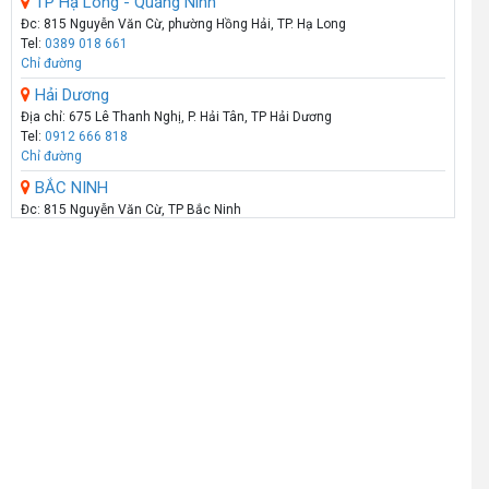
TP Hạ Long - Quảng Ninh
Đc: 815 Nguyễn Văn Cừ, phường Hồng Hải, TP. Hạ Long
Tel:
0389 018 661
Chỉ đường
Hải Dương
Địa chỉ: 675 Lê Thanh Nghị, P. Hải Tân, TP Hải Dương
Tel:
0912 666 818
Chỉ đường
BẮC NINH
Đc: 815 Nguyễn Văn Cừ, TP Bắc Ninh
Tel:
098 180 1111
Chỉ đường
HẢI PHÒNG
Showroom: 289 - Tô Hiệu - Q.Lê Chân - Hải Phòng
Call :
0974 131 779
(Zalo)
Chỉ đường
THANH HÓA
Số 07 Đại Lộ Lê Lợi (Đối diện công viên Hội An) - P Lam Sơn - TP Thanh
Hoá
Call :
0941 359 836
(Zalo)
Chỉ đường
TP.VINH _NGHỆ AN