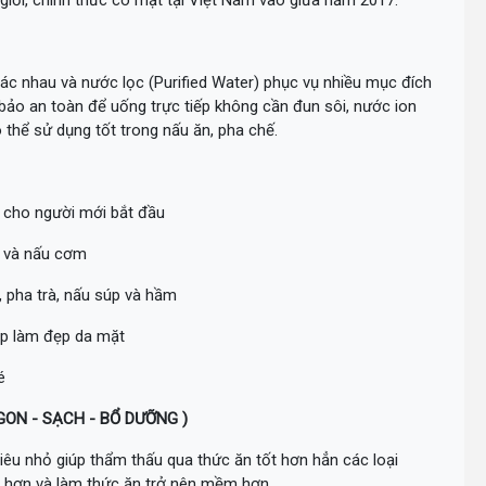
giới, chính thức có mặt tại Việt Nam vào giữa năm 2017.
hác nhau và nước lọc (Purified Water) phục vụ nhiều mục đích
ảo an toàn để uống trực tiếp không cần đun sôi, nước ion
ó thể sử dụng tốt trong nấu ăn, pha chế.
g cho người mới bắt đầu
g và nấu cơm
, pha trà, nấu súp và hầm
iúp làm đẹp da mặt
é
GON - SẠCH - BỔ DƯỠNG
)
iêu nhỏ giúp thẩm thấu qua thức ăn tốt hơn hẳn các loại
ị hơn và làm thức ăn trở nên mềm hơn.