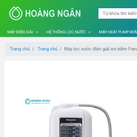
MÁY ĐIỆN GIẢI
HỆ THỐNG LỌC NƯỚC
MÁY HEAT PUMP-BƠM
Trang chủ
Trang chủ
Máy lọc nước điện giải ion kiềm Pan