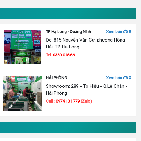
TP Hạ Long - Quảng Ninh
Xem bản đồ
Đc: 815 Nguyễn Văn Cừ, phường Hồng
Hải, TP. Hạ Long
Tel:
0389 018 661
HẢI PHÒNG
Xem bản đồ
Showroom: 289 - Tô Hiệu - Q.Lê Chân -
Hải Phòng
Call :
0974 131 779
(Zalo)