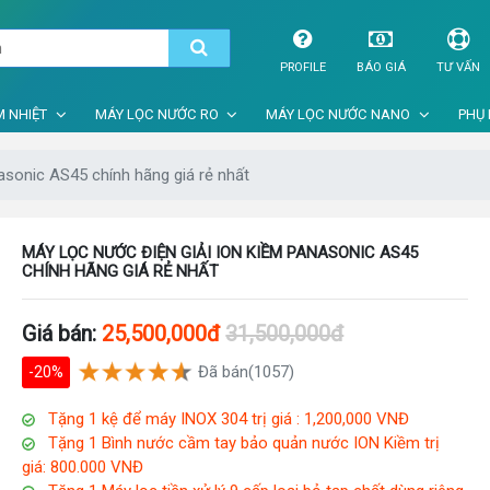
PROFILE
BÁO GIÁ
TƯ VẤN
 NHIỆT
MÁY LỌC NƯỚC RO
MÁY LỌC NƯỚC NANO
PHỤ 
asonic AS45 chính hãng giá rẻ nhất
MÁY LỌC NƯỚC ĐIỆN GIẢI ION KIỀM PANASONIC AS45
CHÍNH HÃNG GIÁ RẺ NHẤT
Giá bán:
25,500,000đ
31,500,000đ
Đã bán(1057)
-20%
Tặng 1 kệ để máy INOX 304 trị giá : 1,200,000 VNĐ
Tặng 1 Bình nước cầm tay bảo quản nước ION Kiềm trị
giá: 800.000 VNĐ