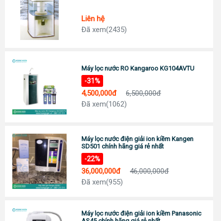
Đc: 743 Huỳnh Văn Lũy, Phường Bình Dương, TP Hồ Chí Minh
ĐT: Call :
0989 958 887
(Zalo)
Liên hệ
Chỉ đường
Đã xem(2435)
TP Tây Ninh
Đc: 573 Cách Mạng Tháng 8, Phường 3, TP Tây Ninh
Tel:
0938 74 82 82
Chỉ đường
Máy lọc nước RO Kangaroo KG104AVTU
CẦN THƠ
-31%
Địa chỉ: 369 Đ. Nguyễn Văn Cừ, Phường An Khánh, Ninh Kiều
4,500,000đ
6,500,000đ
0911 676 989
Đã xem(1062)
Chỉ đường
PHÚ QUỐC
Đc: R303 Đường Ruby 3, Shophouse Bãi Kem, P An Thới, TP Phú Quốc
Máy lọc nước điện giải ion kiềm Kangen
Tel:
0906 82 82 82
SD501 chính hãng giá rẻ nhất
Chỉ đường
-22%
36,000,000đ
46,000,000đ
Đã xem(955)
Máy lọc nước điện giải ion kiềm Panasonic
AS45 chính hãng giá rẻ nhất