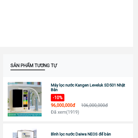
Số: 58A Phạm Đình Toái - Phường Hà Huy Tập - TP Vinh
Call :
0943 437 137
(Zalo)
Chỉ đường
ĐÀ NẴNG
Địa chỉ: 276 Hùng Vương, Quận Hải Châu
Call :
0938 460 460
(Zalo)
Chỉ đường
NHA TRANG
Địa chỉ: 1276 đường 2/4, P Vạn Thắng (cạnh cà phê Bách Viên) TP Nha
Trang
SẢN PHẨM TƯƠNG TỰ
Tel:
0944 519 888
Chỉ đường
ĐÀ LẠT - LÂM ĐỒNG
Máy lọc nước Kangen Leveluk SD501 Nhật
Địa chỉ: 364 Hai Bà Trưng, P6 TP Đà Lạt, Tỉnh Lâm Đồng
Bản
Tel:
0902 570 886
-10%
Chỉ đường
96,000,000đ
106,000,000đ
TP.HCM Showrom Chính
Đã xem(1919)
Showroom: 193A - Đường 3/2 - P.11 - Q.10 - TP.HCM
Call :
0938 278 389
(Zalo)
Chỉ đường
Bình lọc nước Daiwa NEOS để bàn
BÌNH DƯƠNG