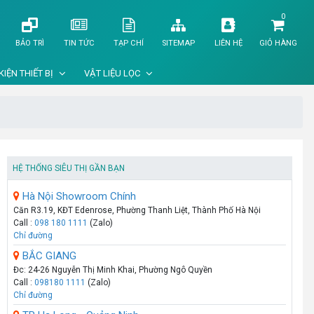
0
BẢO TRÌ
TIN TỨC
TẠP CHÍ
SITEMAP
LIÊN HỆ
GIỎ HÀNG
KIỆN THIẾT BỊ
VẬT LIỆU LỌC
HỆ THỐNG SIÊU THỊ GẦN BẠN
Hà Nội Showroom Chính
Căn R3.19, KĐT Edenrose, Phường Thanh Liệt, Thành Phố Hà Nội
Call :
098 180 1111
(Zalo)
Chỉ đường
BẮC GIANG
Đc: 24-26 Nguyễn Thị Minh Khai, Phường Ngô Quyền
Call :
098180 1111
(Zalo)
Chỉ đường