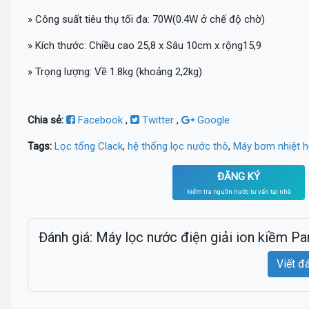
» Công suất tiêu thụ tối đa: 70W(0.4W ở chế độ chờ)
» Kích thước: Chiều cao 25,8 x Sâu 10cm x rộng15,9
» Trọng lượng: Về 1.8kg (khoảng 2,2kg)
Chia sẻ:
Facebook
,
Twitter
,
Google
Tags:
Lọc tổng Clack
,
hệ thống lọc nước thô
,
Máy bơm nhiệt 
ĐĂNG KÝ
kiểm tra nguồn nước tư vấn tại nhà
Đánh giá: Máy lọc nước điện giải ion kiềm Pa
Viết đ