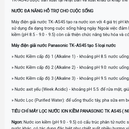
TK-AS45 được sản xuất tại Nhật Bản và xuất khẩu đi khắp thế 
NƯỚC ĐA NĂNG HỖ TRỢ CHO CUỘC SỐNG
Máy điện giải nước TK-AS45 tạo ra nước ion với 4 giá trị pH k
sử dụng đa dạng trong cuộc sống hằng ngày. Ngoài việc đảm b
kiềm (pH 8.5 - 9.0 - 9.5) còn cải thiện chức năng tiêu hóa và c
Máy điện giải nước Panasonic TK-AS45 tạo 5 loại nước
» Nước Kiềm cấp độ 1 (Alkaline 1) - khoảng pH 8.5: nước uốn
» Nước Kiềm cấp độ 2 (Alkaline 2) - khoảng pH 9.0: nước uốn
» Nước Kiềm cấp độ 3 (Alkaline 3) - khoảng pH 9.5: nước uống
» Nước axit yếu (Week Acidic) - khoảng pH 5.5: để rửa mặt, g
» Nước Lọc (Purified Water): để uống thuốc tây, pha sữa em b
TIÊU CHÍ MÁY LỌC NƯỚC ION KIỀM PANASONIC TK AS45 (
N
Ngon:
Nước ion kiềm (pH 9.0 - 9.5) có cấu trúc phân tử nước s
nước khác, có tác dụng đặc biệt như chiết xuất nhiều hương v