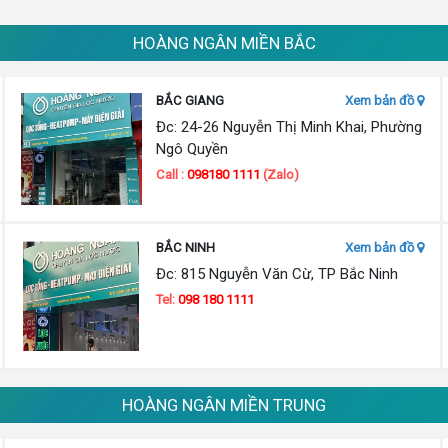
HOÀNG NGÂN MIỀN BẮC
BẮC GIANG
Xem bản đồ
Đc: 24-26 Nguyễn Thị Minh Khai, Phường
Ngô Quyền
Call :
098180 1111
(Zalo)
BẮC NINH
Xem bản đồ
Đc: 815 Nguyễn Văn Cừ, TP Bắc Ninh
Tel:
098 180 1111
HOÀNG NGÂN MIỀN TRUNG