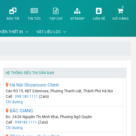
0
BẢO TRÌ
TIN TỨC
TẠP CHÍ
SITEMAP
LIÊN HỆ
GIỎ HÀNG
KIỆN THIẾT BỊ
VẬT LIỆU LỌC
HỆ THỐNG SIÊU THỊ GẦN BẠN
Hà Nội Showroom Chính
Căn R3.19, KĐT Edenrose, Phường Thanh Liệt, Thành Phố Hà Nội
Call :
098 180 1111
(Zalo)
Chỉ đường
BẮC GIANG
Đc: 24-26 Nguyễn Thị Minh Khai, Phường Ngô Quyền
Call :
098180 1111
(Zalo)
Chỉ đường