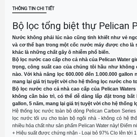
THÔNG TIN CHI TIẾT
Bộ lọc tổng biệt thự Pelica
Nước không phải lúc nào cũng tinh khiết như vẻ ngo
và cơ thể bạn trong một cốc nước máy được cho là 
khác là những chất gây ô nhiễm phổ biến.
Bộ lọc nước cao cấp cho cả nhà của Pelican Water gi
trọng, công suất cao của chúng tôi hầu như không c
nào. Với khả năng lọc 600.000 đến 1.000.000 gallo
mang lại giá trị tuyệt vời cho hệ thống lọc nước cho t
Bộ lọc nước cho cả nhà cao cấp của Pelican Waters 
không cần bảo trì, có thể dễ dàng lắp đặt trong bất
gallon, 5 năm, mang lại giá trị tuyệt vời cho hệ thống
Hệ thống lọc nước toàn bộ dòng Pelican Carbon Series là
lọc nước tối ưu cho toàn bộ ngôi nhà - không có hệ th
nhiều hóa chất như sản phẩm Pelican Water này! Điểm n
+ Hiệu suất được chứng nhận - Loại bỏ 97% Clo lên tới 1,