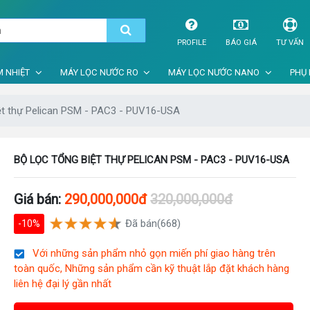
PROFILE
BÁO GIÁ
TƯ VẤN
 NHIỆT
MÁY LỌC NƯỚC RO
MÁY LỌC NƯỚC NANO
PHỤ 
iệt thự Pelican PSM - PAC3 - PUV16-USA
BỘ LỌC TỔNG BIỆT THỰ PELICAN PSM - PAC3 - PUV16-USA
Giá bán:
290,000,000đ
320,000,000đ
Đã bán(668)
-10%
Với những sản phẩm nhỏ gọn miến phí giao hàng trên
toàn quốc, Những sản phẩm cần kỹ thuật lắp đặt khách hàng
liên hệ đại lý gần nhất