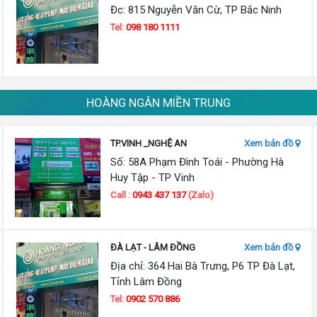
Đc: 815 Nguyễn Văn Cừ, TP Bắc Ninh
Tel:
098 180 1111
HOÀNG NGÂN MIỀN TRUNG
TP.VINH _NGHỆ AN
Xem bản đồ
Số: 58A Phạm Đình Toái - Phường Hà
Huy Tập - TP Vinh
Call :
0943 437 137
(Zalo)
ĐÀ LẠT - LÂM ĐỒNG
Xem bản đồ
Địa chỉ: 364 Hai Bà Trưng, P6 TP Đà Lạt,
Tỉnh Lâm Đồng
Tel:
0902 570 886