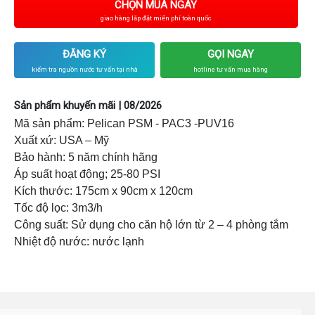
CHỌN MUA NGAY
giao hàng lắp đặt miến phí toàn quốc
ĐĂNG KÝ
GỌI NGAY
kiểm tra nguồn nước tư vấn tại nhà
hotline tư vấn mua hàng
Sản phẩm khuyến mãi | 08/2026
Mã sản phẩm: Pelican PSM - PAC3 -PUV16
Xuất xứ: USA – Mỹ
Bảo hành: 5 năm chính hãng
Áp suất hoạt động; 25-80 PSI
Kích thước: 175cm x 90cm x 120cm
Tốc độ lọc: 3m3/h
Công suất: Sử dụng cho căn hộ lớn từ 2 – 4 phòng tắm
Nhiệt độ nước: nước lạnh