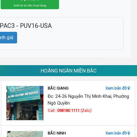
hotline tư vấn mua hàng
 - PAC3 - PUV16-USA
ánh giá
HOÀNG NGÂN MIỀN BẮC
BẮC GIANG
Xem bản đồ
Đc: 24-26 Nguyễn Thị Minh Khai, Phường
Ngô Quyền
Call :
098180 1111
(Zalo)
BẮC NINH
Xem bản đồ