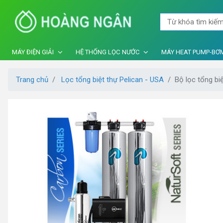
MÁY ĐIỆN GIẢI
HỆ THỐNG LỌC NƯỚC
MÁY HEAT PUMP-BƠM
Trang chủ
Lọc tổng biệt thự Pelican - USA
Bộ lọc tổng b