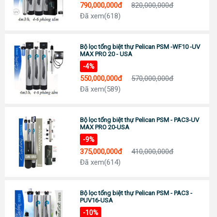
790,000,000đ
820,000,000đ
Đc: 743 Huỳnh Văn Lũy, Phường Bình Dương, TP Hồ Chí Minh
ĐT: Call :
0989 958 887
(Zalo)
Đã xem(618)
Chỉ đường
TP Tây Ninh
Bộ lọc tổng biệt thự Pelican PSM -WF10 -UV
Đc: 573 Cách Mạng Tháng 8, Phường 3, TP Tây Ninh
MAX PRO 20 - USA
Tel:
0938 74 82 82
Chỉ đường
-4%
550,000,000đ
570,000,000đ
CẦN THƠ
Đã xem(589)
Địa chỉ: 369 Đ. Nguyễn Văn Cừ, Phường An Khánh, Ninh Kiều
0911 676 989
Chỉ đường
PHÚ QUỐC
Bộ lọc tổng biệt thự Pelican PSM - PAC3-UV
MAX PRO 20-USA
Đc: R303 Đường Ruby 3, Shophouse Bãi Kem, P An Thới, TP Phú Quốc
Tel:
0906 82 82 82
-9%
Chỉ đường
375,000,000đ
410,000,000đ
Đã xem(614)
Bộ lọc tổng biệt thự Pelican PSM - PAC3 -
PUV16-USA
-10%