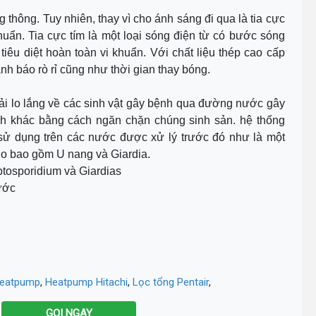
hông. Tuy nhiên, thay vì cho ánh sáng đi qua là tia cực
khuẩn. Tia cực tím là một loại sóng điện từ có bước sóng
iêu diệt hoàn toàn vi khuẩn. Với chất liệu thép cao cấp
h báo rò rỉ cũng như thời gian thay bóng.
hải lo lắng về các sinh vật gây bệnh qua đường nước gây
nh khác bằng cách ngăn chặn chúng sinh sản. hệ thống
sử dụng trên các nước được xử lý trước đó như là một
clo bao gồm U nang và Giardia.
yptosporidium và Giardias
ước
heatpump
,
Heatpump Hitachi
,
Lọc tổng Pentair
,
GỌI NGAY