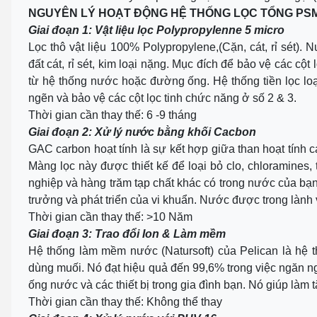
NGUYÊN LÝ HOẠT ĐỘNG HỆ THỐNG LỌC TỔNG PS
Giai đoạn 1: Vật liệu lọc Polypropylenne 5 micro
Lọc thô vật liệu 100% Polypropylene,(Cặn, cát, rỉ sét).
đất cát, rỉ sét, kim loại nặng. Mục đích để bảo vệ các c
từ hệ thống nước hoặc đường ống. Hệ thống tiền lọc loạ
ngẽn và bảo vệ các cột lọc tinh chức năng ở số 2 & 3.
Thời gian cần thay thế: 6 -9 tháng
Giai đoạn 2: Xử lý nước bằng khối Cacbon
GAC carbon hoạt tính là sự kết hợp giữa than hoạt tính c
Màng lọc này được thiết kế để loại bỏ clo, chloramines,
nghiệp và hàng trăm tạp chất khác có trong nước của bạn
trưởng và phát triển của vi khuẩn. Nước được trong lành 
Thời gian cần thay thế: >10 Năm
Giai đoạn 3: Trao đổi Ion & Làm mềm
Hệ thống làm mềm nước (Natursoft) của Pelican là h
dùng muối. Nó đạt hiệu quả đến 99,6% trong việc ngăn n
ống nước và các thiết bị trong gia đình bạn. Nó giúp làm tă
Thời gian cần thay thế: Không thể thay