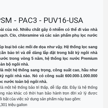
n PSM - PAC3 - PUV16-USA
ài của nó. Nhiều chất gây ô nhiễm có thể đi vào nhà
sạch. Clo, chloramine và các sản phẩm phụ lọc nước
úp loại bỏ các mối đe dọa như vậy. Hệ thống lọc sang
ần bảo trì và dễ dàng lắp đặt trong bất kỳ ngôi nhà
n nước trong vòng 5 năm, hệ thống lọc nước Premium
oàn bộ ngôi nhà.
là một hệ thống sang trọng, công suất cao, hầu như
 kỳ ngôi nhà nào. Nó có công suất 600.000-1.000.000
 lọc nước toàn bộ ngôi nhà.
 một hệ thống bảo trì thấp, dễ lắp đặt. Đây là hệ thống
ống nào khác có thời hạn bảo hành trọn đời xử lý được
ổi bật của việc sử dụng sản phẩm này bao gồm:
301 triệu gallon