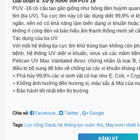
Giai đoạn 4: Xử lý nước với PUV 16
PUV -16 có cấu tạo gần giống như bóng đèn huỳnh quang t
tím (tia UV). Tia cực tím này có tác dụng diệt 99,9% vi 
ngắn, nên nó có khả năng làm biến dạng vi khuẩn hoặc t
không rỉ cùng đèn và báo hiệu âm thanh thông minh sẽ cản
Tác dụng của tia UV
Với một hệ thống tia cực tím khử trùng bạn không còn p
bệnh. hệ thống UV diệt vi khuẩn, virus và các mầm bệ
Pelican UV Max Validated được chứng nhận là loại B, 
điều trị bổ sung để bảo vệ chống lại các vi khuẩn kháng 
+ Phá hủy 99,9% các vi sinh vật có hại như E. Coli, + Cr
+ Không ảnh hưởng đến hương vị, màu sắc & Mùi của n
+ Bảo hành tốt nhất trên thị trường
Chia sẻ:
Facebook
,
Twitter
,
Google
Tags:
Lọc tổng Clack
,
hệ thống lọc nước thô
,
Máy bơm nhiệt 
ĐĂNG KÝ