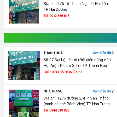
Địa chỉ: 675 Lê Thanh Nghị, P. Hải Tân,
TP Hải Dương
Tel:
0912 666 818
THANH HÓA
Xem bản đồ
Số 07 Đại Lộ Lê Lợi (Đối diện công viên
Hội An) - P Lam Sơn - TP Thanh Hoá
Call :
0941 359 836
(Zalo)
NHA TRANG
Xem bản đồ
Địa chỉ: 1276 đường 2/4, P Vạn Thắng
(cạnh cà phê Bách Viên) TP Nha Trang
Tel:
0944 519 888