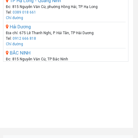
TP Hạ Long - Quảng Ninh
Đc: 815 Nguyễn Văn Cừ, phường Hồng Hải, TP. Hạ Long
Tel:
0389 018 661
Chỉ đường
Hải Dương
Địa chỉ: 675 Lê Thanh Nghị, P. Hải Tân, TP Hải Dương
Tel:
0912 666 818
Chỉ đường
BẮC NINH
Đc: 815 Nguyễn Văn Cừ, TP Bắc Ninh
Tel:
098 180 1111
Chỉ đường
HẢI PHÒNG
Showroom: 289 - Tô Hiệu - Q.Lê Chân - Hải Phòng
Call :
0974 131 779
(Zalo)
Chỉ đường
THANH HÓA
Số 07 Đại Lộ Lê Lợi (Đối diện công viên Hội An) - P Lam Sơn - TP Thanh
Hoá
Call :
0941 359 836
(Zalo)
Chỉ đường
TP.VINH _NGHỆ AN