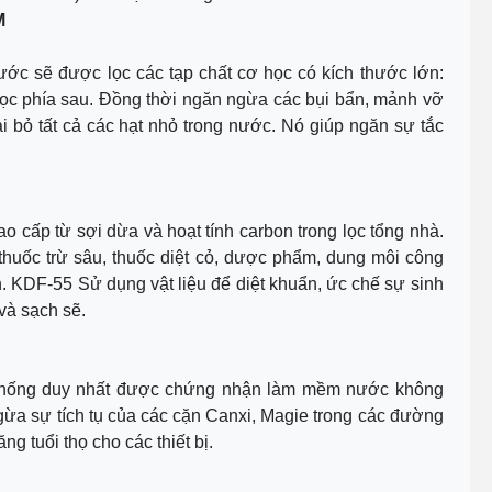
M
 Nước sẽ được lọc các tạp chất cơ học có kích thước lớn:
ột lọc phía sau. Đồng thời ngăn ngừa các bụi bẩn, mảnh vỡ
i bỏ tất cả các hạt nhỏ trong nước. Nó giúp ngăn sự tắc
ao cấp từ sợi dừa và hoạt tính carbon trong lọc tổng nhà.
 thuốc trừ sâu, thuốc diệt cỏ, dược phẩm, dung môi công
. KDF-55 Sử dụng vật liệu để diệt khuẩn, ức chế sự sinh
và sạch sẽ.
ệ thống duy nhất được chứng nhận làm mềm nước không
gừa sự tích tụ của các cặn Canxi, Magie trong các đường
ng tuổi thọ cho các thiết bị.