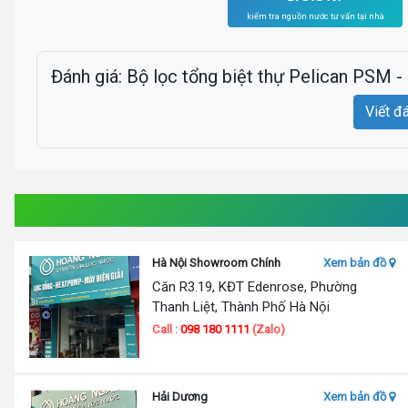
kiểm tra nguồn nước tư vấn tại nhà
Đánh giá: Bộ lọc tổng biệt thự Pelican PSM
Viết đ
Hà Nội Showroom Chính
Xem bản đồ
Căn R3.19, KĐT Edenrose, Phường
Thanh Liệt, Thành Phố Hà Nội
Call :
098 180 1111
(Zalo)
Hải Dương
Xem bản đồ