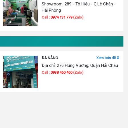
Showroom: 289 - Tô Hiệu - Q.Lê Chân -
Hải Phòng
Call :
0974 131 779
(Zalo)
ĐÀ NẴNG
Xem bản đồ
Địa chỉ: 276 Hùng Vương, Quận Hải Châu
Call :
0938 460 460
(Zalo)