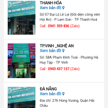
THANH HÓA
Xem bản đồ
Số 07 Đại Lộ Lê Lợi (Đối diện công viên
Hội An) - P Lam Sơn - TP Thanh Hoá
Call :
0941 359 836
(Zalo)
TP.VINH _NGHỆ AN
Xem bản đồ
Số: 58A Phạm Đình Toái - Phường Hà
Huy Tập - TP Vinh
Call :
0943 437 137
(Zalo)
ĐÀ NẴNG
Xem bản đồ
Địa chỉ: 276 Hùng Vương, Quận Hải
Châu