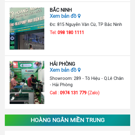
BẮC NINH
Xem bản đồ
Đc: 815 Nguyễn Văn Cừ, TP Bắc Ninh
Tel:
098 180 1111
HẢI PHÒNG
Xem bản đồ
Showroom: 289 - Tô Hiệu - Q.Lê Chân
- Hải Phòng
Call :
0974 131 779
(Zalo)
HOÀNG NGÂN MIỀN TRUNG