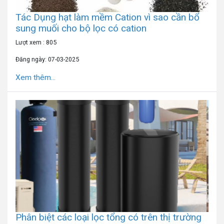
Tác Dụng hạt làm mềm Cation vì sao cần bổ
sung muối cho bộ lọc có cation
Lượt xem : 805
Đăng ngày: 07-03-2025
Xem thêm...
Phân biệt các loại lọc tổng có trên thị trường