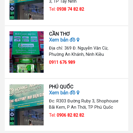
3, TP Tây Ninh
Tel:
0938 74 82 82
CẦN THƠ
Xem bản đồ
Địa chỉ: 369 Đ. Nguyễn Văn Cừ,
Phường An Khánh, Ninh Kiều
0911 676 989
PHÚ QUỐC
Xem bản đồ
Đc: R303 Đường Ruby 3, Shophouse
Bãi Kem, P An Thới, TP Phú Quốc
Tel:
0906 82 82 82