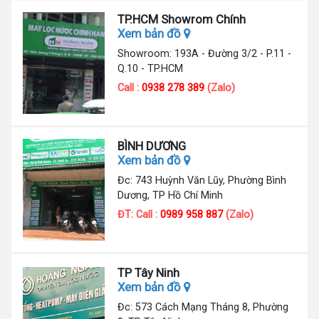
TP.HCM Showrom Chính
Xem bản đồ
Showroom: 193A - Đường 3/2 - P.11 -
Q.10 - TP.HCM
Call :
0938 278 389
(Zalo)
BÌNH DƯƠNG
Xem bản đồ
Đc: 743 Huỳnh Văn Lũy, Phường Bình
Dương, TP Hồ Chí Minh
ĐT: Call :
0989 958 887
(Zalo)
TP Tây Ninh
Xem bản đồ
Đc: 573 Cách Mạng Tháng 8, Phường