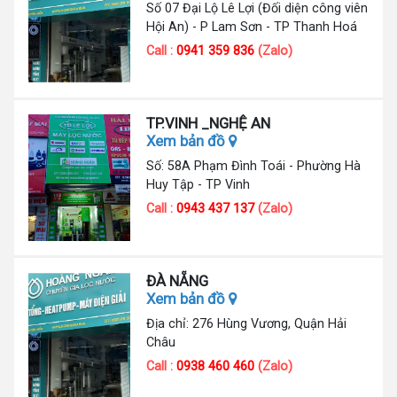
Số 07 Đại Lộ Lê Lợi (Đối diện công viên
Hội An) - P Lam Sơn - TP Thanh Hoá
Call :
0941 359 836
(Zalo)
TP.VINH _NGHỆ AN
Xem bản đồ
Số: 58A Phạm Đình Toái - Phường Hà
Huy Tập - TP Vinh
Call :
0943 437 137
(Zalo)
ĐÀ NẴNG
Xem bản đồ
Địa chỉ: 276 Hùng Vương, Quận Hải
Châu
Call :
0938 460 460
(Zalo)