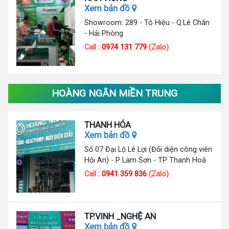
Xem bản đồ
Showroom: 289 - Tô Hiệu - Q.Lê Chân
- Hải Phòng
Call :
0974 131 779
(Zalo)
HOÀNG NGÂN MIỀN TRUNG
THANH HÓA
Xem bản đồ
Số 07 Đại Lộ Lê Lợi (Đối diện công viên
Hội An) - P Lam Sơn - TP Thanh Hoá
Call :
0941 359 836
(Zalo)
TP.VINH _NGHỆ AN
Xem bản đồ