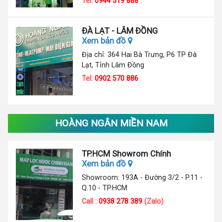
Tel:
0944 519 888
ĐÀ LẠT - LÂM ĐỒNG
Xem bản đồ
Địa chỉ: 364 Hai Bà Trưng, P6 TP Đà
Lạt, Tỉnh Lâm Đồng
Tel:
0902 570 886
HOÀNG NGÂN MIỀN NAM
TP.HCM Showrom Chính
Xem bản đồ
Showroom: 193A - Đường 3/2 - P.11 -
Q.10 - TP.HCM
Call :
0938 278 389
(Zalo)