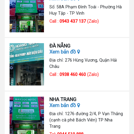
Số: 58A Phạm Đình Toái - Phường Hà
Huy Tập - TP Vinh
Call :
0943 437 137
(Zalo)
ĐÀ NẴNG
Xem bản đồ
Địa chỉ: 276 Hùng Vương, Quận Hải
Châu
Call :
0938 460 460
(Zalo)
NHA TRANG
Xem bản đồ
Địa chỉ: 1276 đường 2/4, P Vạn Thắng
(cạnh cà phê Bách Viên) TP Nha
Trang