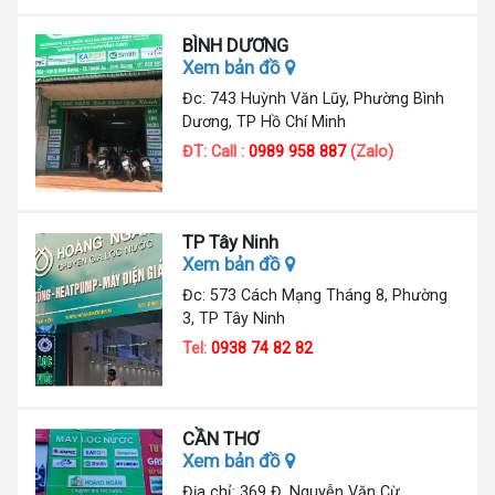
BÌNH DƯƠNG
Xem bản đồ
Đc: 743 Huỳnh Văn Lũy, Phường Bình
Dương, TP Hồ Chí Minh
ĐT: Call :
0989 958 887
(Zalo)
TP Tây Ninh
Xem bản đồ
Đc: 573 Cách Mạng Tháng 8, Phường
3, TP Tây Ninh
Tel:
0938 74 82 82
CẦN THƠ
Xem bản đồ
Địa chỉ: 369 Đ. Nguyễn Văn Cừ,