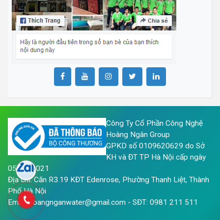
Công Ty Cổ Phần Công Nghệ
Hoàng Ngân Group
GPKD số 0109620629 do Sở
KH và ĐT TP Hà Nội cấp ngày
05/05/2021
Địa chỉ: Căn R3.19 KĐT Edenrose, Phường Thanh Liệt, Thành
Phố Hà Nội
Email: hoangnganwater@gmail.com - SĐT: 0981 211 511