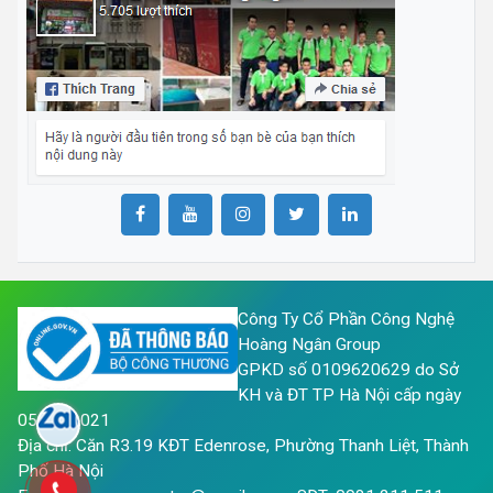
Công Ty Cổ Phần Công Nghệ
Hoàng Ngân Group
GPKD số 0109620629 do Sở
KH và ĐT TP Hà Nội cấp ngày
05/05/2021
Địa chỉ: Căn R3.19 KĐT Edenrose, Phường Thanh Liệt, Thành
Phố Hà Nội