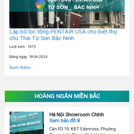
Lắp bộ lọc tổng PENTAIR USA cho biệt thự
chú Thái Từ Sơn Bắc Ninh
Lượt xem : 1673
Đăng ngày: 18-06-2024
Xem thêm...
HOÀNG NGÂN MIỀN BẮC
Hà Nội Showroom Chính
Xem bản đồ
Căn R3.19, KĐT Edenrose, Phường