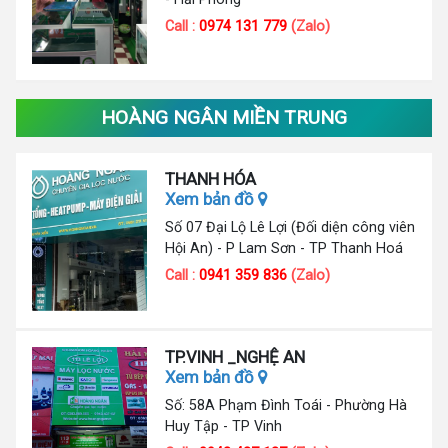
Call :
0974 131 779
(Zalo)
HOÀNG NGÂN MIỀN TRUNG
THANH HÓA
Xem bản đồ
Số 07 Đại Lộ Lê Lợi (Đối diện công viên
Hội An) - P Lam Sơn - TP Thanh Hoá
Call :
0941 359 836
(Zalo)
TP.VINH _NGHỆ AN
Xem bản đồ
Số: 58A Phạm Đình Toái - Phường Hà
Huy Tập - TP Vinh