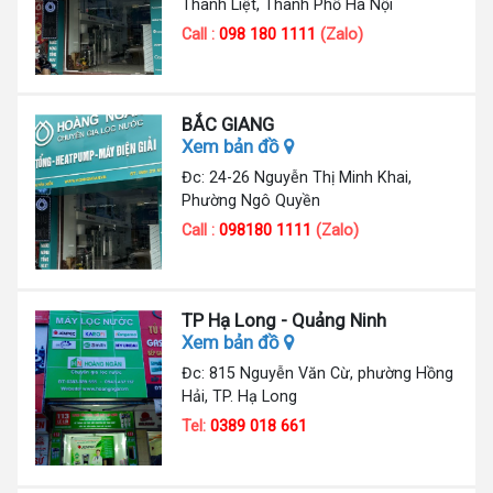
Thanh Liệt, Thành Phố Hà Nội
Call :
098 180 1111
(Zalo)
BẮC GIANG
Xem bản đồ
Đc: 24-26 Nguyễn Thị Minh Khai,
Phường Ngô Quyền
Call :
098180 1111
(Zalo)
TP Hạ Long - Quảng Ninh
Xem bản đồ
Đc: 815 Nguyễn Văn Cừ, phường Hồng
Hải, TP. Hạ Long
Tel:
0389 018 661