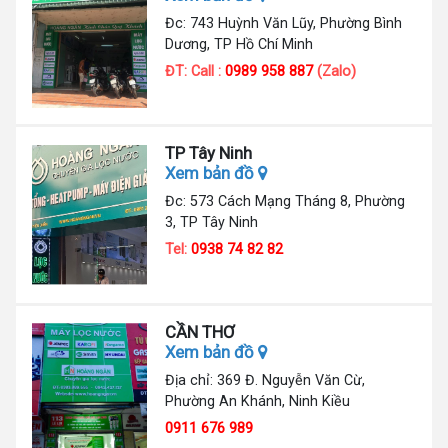
Đc: 743 Huỳnh Văn Lũy, Phường Bình
Dương, TP Hồ Chí Minh
ĐT: Call :
0989 958 887
(Zalo)
TP Tây Ninh
Xem bản đồ
Đc: 573 Cách Mạng Tháng 8, Phường
3, TP Tây Ninh
Tel:
0938 74 82 82
CẦN THƠ
Xem bản đồ
Địa chỉ: 369 Đ. Nguyễn Văn Cừ,
Phường An Khánh, Ninh Kiều
0911 676 989