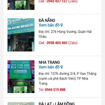
Call :
0943 437 137
(Zalo)
ĐÀ NẴNG
Xem bản đồ
Địa chỉ: 276 Hùng Vương, Quận Hải
Châu
Call :
0938 460 460
(Zalo)
NHA TRANG
Xem bản đồ
Địa chỉ: 1276 đường 2/4, P Vạn Thắng
(cạnh cà phê Bách Viên) TP Nha
Trang
Tel:
0944 519 888
ĐÀ LẠT - LÂM ĐỒNG