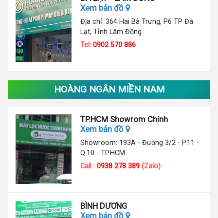
Xem bản đồ
Địa chỉ: 364 Hai Bà Trưng, P6 TP Đà
Lạt, Tỉnh Lâm Đồng
Tel:
0902 570 886
HOÀNG NGÂN MIỀN NAM
TP.HCM Showrom Chính
Xem bản đồ
Showroom: 193A - Đường 3/2 - P.11 -
Q.10 - TP.HCM
Call :
0938 278 389
(Zalo)
BÌNH DƯƠNG
Xem bản đồ