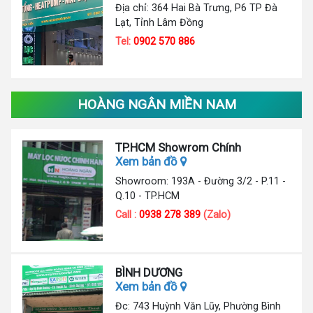
Địa chỉ: 364 Hai Bà Trưng, P6 TP Đà
Lạt, Tỉnh Lâm Đồng
Tel:
0902 570 886
HOÀNG NGÂN MIỀN NAM
TP.HCM Showrom Chính
Xem bản đồ
Showroom: 193A - Đường 3/2 - P.11 -
Q.10 - TP.HCM
Call :
0938 278 389
(Zalo)
BÌNH DƯƠNG
Xem bản đồ
Đc: 743 Huỳnh Văn Lũy, Phường Bình