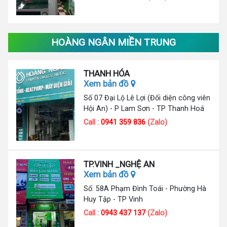
HOÀNG NGÂN MIỀN TRUNG
THANH HÓA
Xem bản đồ
Số 07 Đại Lộ Lê Lợi (Đối diện công viên
Hội An) - P Lam Sơn - TP Thanh Hoá
Call :
0941 359 836
(Zalo)
TP.VINH _NGHỆ AN
Xem bản đồ
Số: 58A Phạm Đình Toái - Phường Hà
Huy Tập - TP Vinh
Call :
0943 437 137
(Zalo)