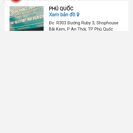
PHÚ QUỐC
Xem bản đồ
Đc: R303 Đường Ruby 3, Shophouse
Bãi Kem, P An Thới, TP Phú Quốc
Tel:
0906 82 82 82
ĐƠN HÀNG GẦN ĐÂY
Tên khách
hàng
Tên sản phẩm
hoang
Hệ thống lọc nước tổng đầu nguồn biệt thự nhập
khẩu mỹ Clack CWS03C
Phạm Văn
Máy lọc nước Jenpec MIX 5000 có tủ