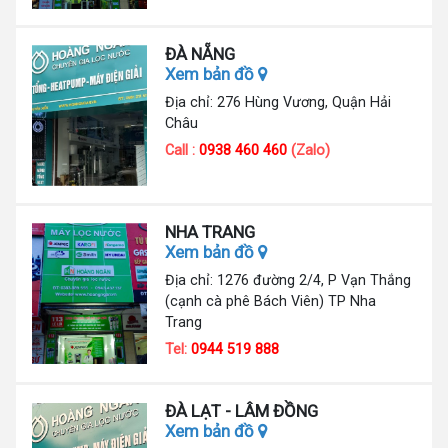
ĐÀ NẴNG
Xem bản đồ
Địa chỉ: 276 Hùng Vương, Quận Hải
Châu
Call :
0938 460 460
(Zalo)
NHA TRANG
Xem bản đồ
Địa chỉ: 1276 đường 2/4, P Vạn Thắng
(cạnh cà phê Bách Viên) TP Nha
Trang
Tel:
0944 519 888
ĐÀ LẠT - LÂM ĐỒNG
Xem bản đồ