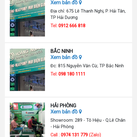
Xem bản đồ
Địa chỉ: 675 Lê Thanh Nghị, P. Hải Tân,
TP Hải Dương
Tel:
0912 666 818
BẮC NINH
Xem bản đồ
Đc: 815 Nguyễn Văn Cừ, TP Bắc Ninh
Tel:
098 180 1111
HẢI PHÒNG
Xem bản đồ
Showroom: 289 - Tô Hiệu - Q.Lê Chân
- Hải Phòng
Call :
0974 131 779
(Zalo)