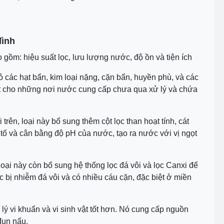
đình
 gồm: hiệu suất lọc, lưu lượng nước, độ ồn và tiện ích
bỏ các hạt bẩn, kim loại nặng, cặn bẩn, huyền phù, và các
tốt cho những nơi nước cung cấp chưa qua xử lý và chứa
i trên, loại này bổ sung thêm cột lọc than hoạt tính, cát
c tố và cân bằng độ pH của nước, tạo ra nước với vị ngọt
, loại này còn bổ sung hệ thống lọc đá vôi và lọc Canxi để
ị nhiễm đá vôi và có nhiều cáu cặn, đặc biệt ở miền
xử lý vi khuẩn và vi sinh vật tốt hơn. Nó cung cấp nguồn
đun nấu.