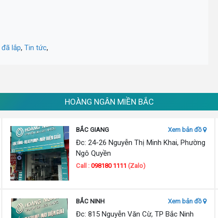
 đã lắp
,
Tin tức
,
HOÀNG NGÂN MIỀN BẮC
BẮC GIANG
Xem bản đồ
Đc: 24-26 Nguyễn Thị Minh Khai, Phường
Ngô Quyền
Call :
098180 1111
(Zalo)
BẮC NINH
Xem bản đồ
Đc: 815 Nguyễn Văn Cừ, TP Bắc Ninh