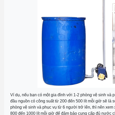
Ví dụ, nếu bạn có một gia đình với 1-2 phòng vệ sinh và 
đầu nguồn có công suất từ 200 đến 500 lít mỗi giờ sẽ là 
phòng vệ sinh và phục vụ từ 6 người trở lên, thì nên xem
800 đến 1000 lít mỗi giờ để đảm bảo cung cấp đủ nước c