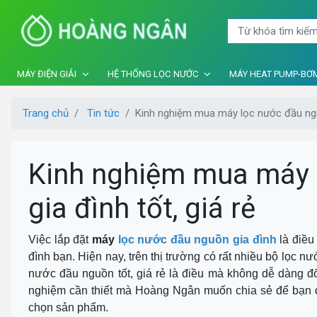
MÁY ĐIỆN GIẢI
HỆ THỐNG LỌC NƯỚC
MÁY HEAT PUMP-BƠM
Trang chủ
Tin tức
Kinh nghiệm mua máy lọc nước đầu nguồ
Kinh nghiệm mua máy 
gia đình tốt, giá rẻ
Việc lắp đặt
máy
lọc nước đầu nguồn gia đình
là điều
đình bạn. Hiện nay, trên thị trường có rất nhiều bộ lọc n
nước đầu nguồn tốt, giá rẻ là điều mà không dễ dàng đối
nghiệm cần thiết mà Hoàng Ngân muốn chia sẻ để bạn đọ
chọn sản phẩm.