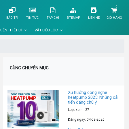
0
BẢO TRÌ
TIN TỨC
TẠP CHÍ
SITEMAP
LIÊN HỆ
GIỎ HÀNG
KIỆN THIẾT BỊ
VẬT LIỆU LỌC
CÙNG CHUYÊN MỤC
Xu hướng công nghệ
heatpump 2025: Những cải
tiến đáng chú ý
Lượt xem : 27
Đăng ngày: 04-08-2026