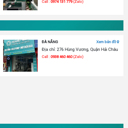
Call :
0974 131 779
(Zalo)
ĐÀ NẴNG
Xem bản đồ
Địa chỉ: 276 Hùng Vương, Quận Hải Châu
Call :
0938 460 460
(Zalo)