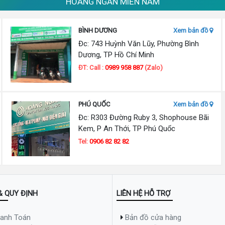
HOÀNG NGÂN MIỀN NAM
BÌNH DƯƠNG
Xem bản đồ
Đc: 743 Huỳnh Văn Lũy, Phường Bình
Dương, TP Hồ Chí Minh
ĐT: Call :
0989 958 887
(Zalo)
PHÚ QUỐC
Xem bản đồ
Đc: R303 Đường Ruby 3, Shophouse Bãi
Kem, P An Thới, TP Phú Quốc
Tel:
0906 82 82 82
& QUY ĐỊNH
LIÊN HỆ HỖ TRỢ
hanh Toán
Bản đồ cửa hàng
Đơn giá