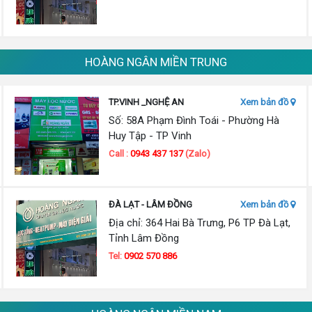
HOÀNG NGÂN MIỀN TRUNG
TP.VINH _NGHỆ AN
Xem bản đồ
Số: 58A Phạm Đình Toái - Phường Hà
Huy Tập - TP Vinh
Call :
0943 437 137
(Zalo)
ĐÀ LẠT - LÂM ĐỒNG
Xem bản đồ
Địa chỉ: 364 Hai Bà Trưng, P6 TP Đà Lạt,
Tỉnh Lâm Đồng
Tel:
0902 570 886