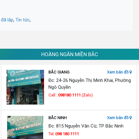
 đã lắp
,
Tin tức
,
HOÀNG NGÂN MIỀN BẮC
BẮC GIANG
Xem bản đồ
Đc: 24-26 Nguyễn Thị Minh Khai, Phường
Ngô Quyền
Call :
098180 1111
(Zalo)
BẮC NINH
Xem bản đồ
Đc: 815 Nguyễn Văn Cừ, TP Bắc Ninh
Tel:
098 180 1111