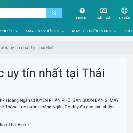
PROFILE
BÁO GIÁ
TƯ VẤN
 NHIỆT
MÁY LỌC NƯỚC RO
MÁY LỌC NƯỚC NANO
PHỤ 
ớc uy tín nhất tại Thái Bình
uy tín nhất tại Thái
ái Bình? Hoàng Ngân CHUYÊN PHÂN PHỐI BÁN BUÔN BÁN SỈ MÁY
 Hệ Thống Lọc nước Hoàng Ngân, Có đầy đủ các sản phẩm
ỉnh Thái Bình ?