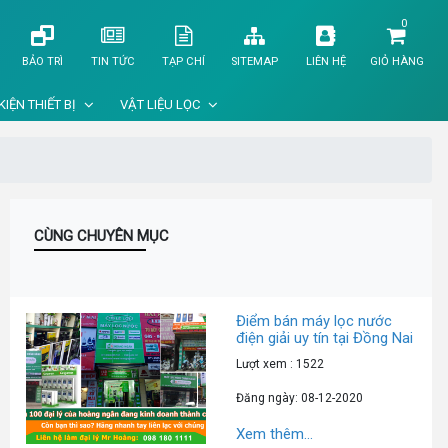
0
BẢO TRÌ
TIN TỨC
TẠP CHÍ
SITEMAP
LIÊN HỆ
GIỎ HÀNG
KIỆN THIẾT BỊ
VẬT LIỆU LỌC
CÙNG CHUYÊN MỤC
Điểm bán máy lọc nước
điện giải uy tín tại Đồng Nai
Lượt xem : 1522
Đăng ngày: 08-12-2020
Xem thêm...