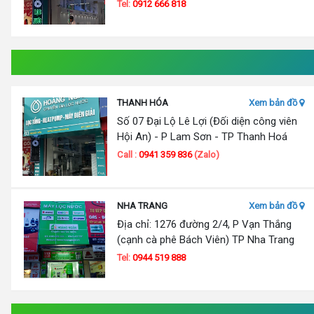
Tel:
0912 666 818
THANH HÓA
Xem bản đồ
Số 07 Đại Lộ Lê Lợi (Đối diện công viên
Hội An) - P Lam Sơn - TP Thanh Hoá
Call :
0941 359 836
(Zalo)
NHA TRANG
Xem bản đồ
Địa chỉ: 1276 đường 2/4, P Vạn Thắng
(cạnh cà phê Bách Viên) TP Nha Trang
Tel:
0944 519 888