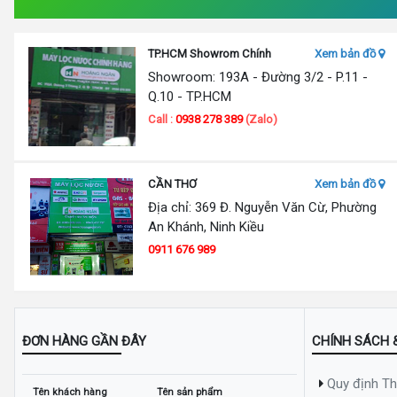
TP.HCM Showrom Chính
Xem bản đồ
Showroom: 193A - Đường 3/2 - P.11 -
Q.10 - TP.HCM
Call :
0938 278 389
(Zalo)
CẦN THƠ
Xem bản đồ
Địa chỉ: 369 Đ. Nguyễn Văn Cừ, Phường
An Khánh, Ninh Kiều
0911 676 989
ĐƠN HÀNG GẦN ĐÂY
CHÍNH SÁCH 
Quy định T
Tên khách hàng
Tên sản phẩm