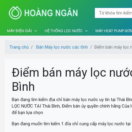
MÁY ĐIỆN GIẢI
HỆ THỐNG LỌC NƯỚC
MÁY HEAT PUMP-BƠM
Trang chủ
Bán Máy lọc nước các tỉnh
Điểm bán máy lọc nư
Điểm bán máy lọc nước 
Bình
Bạn đang tìm kiếm địa chỉ bán máy lọc nước uy tín tại Th
LỌC NƯỚC TẠI Thái Bình, Điểm bán ủy quyền chính hãng Của
để bạn lựa chọn
Bạn đang muốn tìm kiếm 1 đỉa chỉ cung cấp máy lọc nước tại t