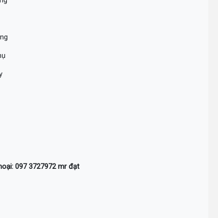
ưng
ơng
hụ
y
hoại: 097 3727972 mr đạt