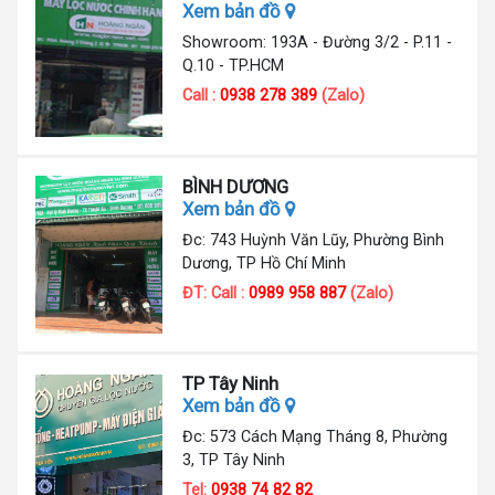
Xem bản đồ
Showroom: 193A - Đường 3/2 - P.11 -
Q.10 - TP.HCM
Call :
0938 278 389
(Zalo)
BÌNH DƯƠNG
Xem bản đồ
Đc: 743 Huỳnh Văn Lũy, Phường Bình
Dương, TP Hồ Chí Minh
ĐT: Call :
0989 958 887
(Zalo)
TP Tây Ninh
Xem bản đồ
Đc: 573 Cách Mạng Tháng 8, Phường
3, TP Tây Ninh
Tel:
0938 74 82 82