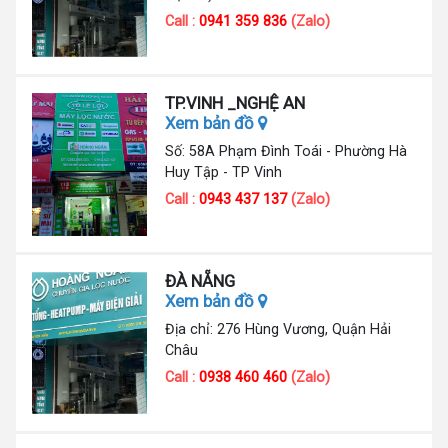
Call :
0941 359 836
(Zalo)
TP.VINH _NGHỆ AN
Xem bản đồ
Số: 58A Phạm Đình Toái - Phường Hà
Huy Tập - TP Vinh
Call :
0943 437 137
(Zalo)
ĐÀ NẴNG
Xem bản đồ
Địa chỉ: 276 Hùng Vương, Quận Hải
Châu
Call :
0938 460 460
(Zalo)