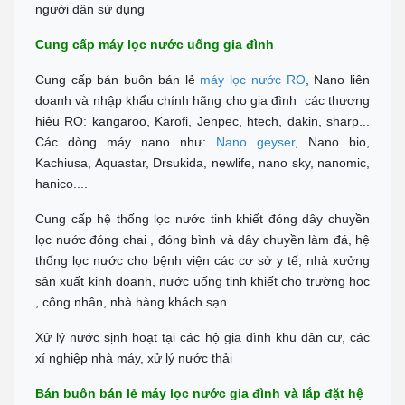
người dân sử dụng
Cung cấp máy lọc nước uống gia đình
Cung cấp bán buôn bán lẻ
máy lọc nước RO
, Nano liên
doanh và nhập khẩu chính hãng cho gia đình các thương
hiệu RO: kangaroo, Karofi, Jenpec, htech, dakin, sharp...
Các dòng máy nano như:
Nano geyser
, Nano bio,
Kachiusa, Aquastar, Drsukida, newlife, nano sky, nanomic,
hanico....
Cung cấp hệ thống lọc nước tinh khiết đóng dây chuyền
lọc nước đóng chai , đóng bình và dây chuyền làm đá, hệ
thống lọc nước cho bệnh viện các cơ sở y tế, nhà xưởng
sản xuất kinh doanh, nước uống tinh khiết cho trường học
, công nhân, nhà hàng khách sạn...
Xử lý nước sịnh hoạt tại các hộ gia đình khu dân cư, các
xí nghiệp nhà máy, xử lý nước thải
Bán buôn bán lẻ máy lọc nước gia đình và lắp đặt hệ