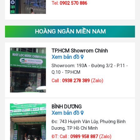
Tel:
0902 570 886
HOÀNG NGÂN MIỀN NAM
TP.HCM Showrom Chính
Xem bản đồ
Showroom: 193A - Đường 3/2 - P.11 -
Q.10 - TP.HCM
Call :
0938 278 389
(Zalo)
BÌNH DƯƠNG
Xem bản đồ
Đc: 743 Huỳnh Văn Lũy, Phường Bình
Dương, TP Hồ Chí Minh
ĐT: Call :
0989 958 887
(Zalo)