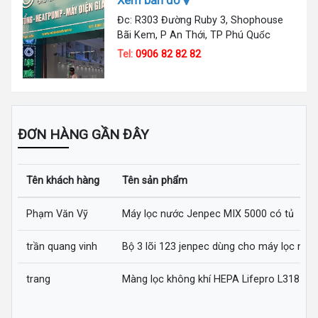
Đc: R303 Đường Ruby 3, Shophouse
Bãi Kem, P An Thới, TP Phú Quốc
Tel:
0906 82 82 82
ĐƠN HÀNG GẦN ĐÂY
Tên khách hàng
Tên sản phẩm
Phạm Văn Vỹ
Máy lọc nước Jenpec MIX 5000 có tủ
trần quang vinh
Bộ 3 lõi 123 jenpec dùng cho máy lọc nướ
trang
Màng lọc không khí HEPA Lifepro L318-AZ