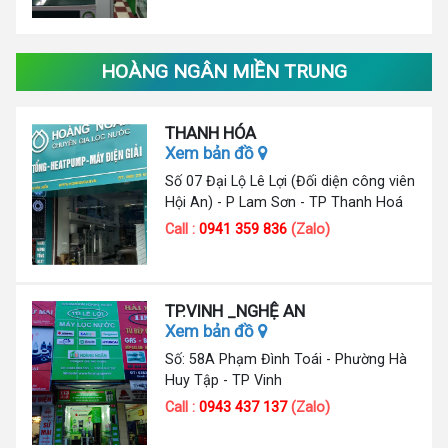
HOÀNG NGÂN MIỀN TRUNG
THANH HÓA
Xem bản đồ
Số 07 Đại Lộ Lê Lợi (Đối diện công viên
Hội An) - P Lam Sơn - TP Thanh Hoá
Call :
0941 359 836
(Zalo)
TP.VINH _NGHỆ AN
Xem bản đồ
Số: 58A Phạm Đình Toái - Phường Hà
Huy Tập - TP Vinh
Call :
0943 437 137
(Zalo)