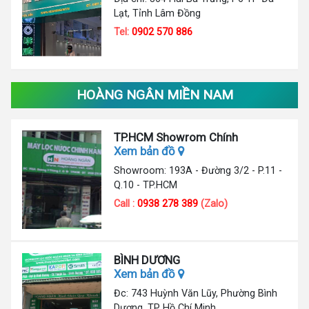
Lạt, Tỉnh Lâm Đồng
Tel:
0902 570 886
HOÀNG NGÂN MIỀN NAM
TP.HCM Showrom Chính
Xem bản đồ
Showroom: 193A - Đường 3/2 - P.11 -
Q.10 - TP.HCM
Call :
0938 278 389
(Zalo)
BÌNH DƯƠNG
Xem bản đồ
Đc: 743 Huỳnh Văn Lũy, Phường Bình
Dương, TP Hồ Chí Minh