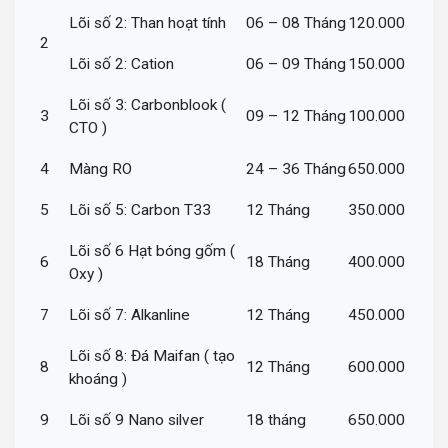
Lõi số 2: Than hoạt tính
06 – 08 Tháng
120.000
2
Lõi số 2: Cation
06 – 09 Tháng
150.000
Lõi số 3: Carbonblook (
3
09 – 12 Tháng
100.000
CTO )
4
Màng RO
24 – 36 Tháng
650.000
5
Lõi số 5: Carbon T33
12 Tháng
350.000
Lõi số 6 Hạt bóng gốm (
6
18 Tháng
400.000
Oxy )
7
Lõi số 7: Alkanline
12 Tháng
450.000
Lõi số 8: Đá Maifan ( tạo
8
12 Tháng
600.000
khoáng )
9
Lõi số 9 Nano silver
18 tháng
650.000