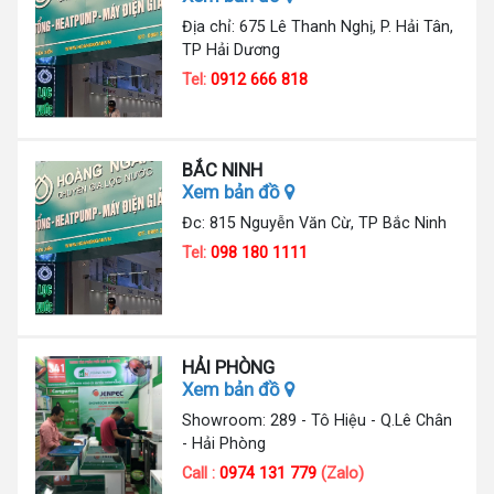
Địa chỉ: 675 Lê Thanh Nghị, P. Hải Tân,
TP Hải Dương
Tel:
0912 666 818
BẮC NINH
Xem bản đồ
Đc: 815 Nguyễn Văn Cừ, TP Bắc Ninh
Tel:
098 180 1111
HẢI PHÒNG
Xem bản đồ
Showroom: 289 - Tô Hiệu - Q.Lê Chân
- Hải Phòng
Call :
0974 131 779
(Zalo)