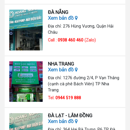
ĐÀ NẴNG
Xem bản đồ
Địa chỉ: 276 Hùng Vương, Quận Hải
Châu
Call :
0938 460 460
(Zalo)
NHA TRANG
Xem bản đồ
Địa chỉ: 1276 đường 2/4, P Vạn Thắng
(cạnh cà phê Bách Viên) TP Nha
Trang
Tel:
0944 519 888
ĐÀ LẠT - LÂM ĐỒNG
Xem bản đồ
Địa chỉ: 364 Hai Bà Trưng, P6 TP Đà