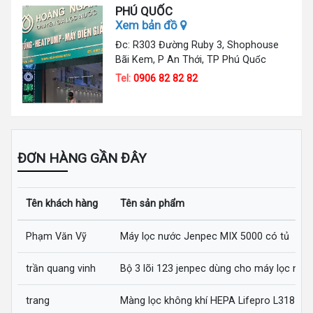
PHÚ QUỐC
Xem bản đồ
Đc: R303 Đường Ruby 3, Shophouse
Bãi Kem, P An Thới, TP Phú Quốc
Tel:
0906 82 82 82
ĐƠN HÀNG GẦN ĐÂY
Tên khách hàng
Tên sản phẩm
Phạm Văn Vỹ
Máy lọc nước Jenpec MIX 5000 có tủ
trần quang vinh
Bộ 3 lõi 123 jenpec dùng cho máy lọc nướ
trang
Màng lọc không khí HEPA Lifepro L318-AZ