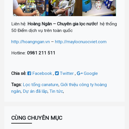
Liên hệ:
Hoàng Ngân – Chuyên gia lọc nước!
hệ thống
50 Điểm dịch vụ trên toàn quốc
http://hoangngan.vn
–
http://maylocnuocviet.com
Hotline:
0981 211 511
Chia sẻ:
Facebook
,
Twitter
,
Google
Tags:
Lọc tổng canature
,
Giới thiệu công ty hoàng
ngân
,
Dự án đã lắp
,
Tin tức
,
CÙNG CHUYÊN MỤC