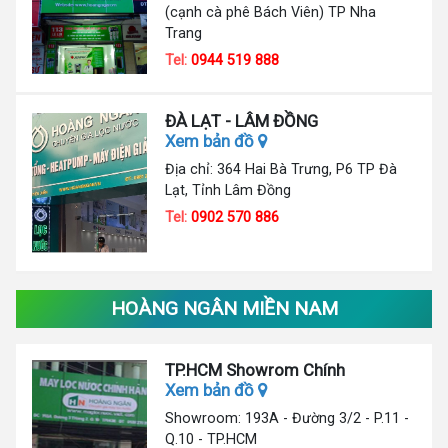
(cạnh cà phê Bách Viên) TP Nha
Trang
Tel:
0944 519 888
ĐÀ LẠT - LÂM ĐỒNG
Xem bản đồ
Địa chỉ: 364 Hai Bà Trưng, P6 TP Đà
Lạt, Tỉnh Lâm Đồng
Tel:
0902 570 886
HOÀNG NGÂN MIỀN NAM
TP.HCM Showrom Chính
Xem bản đồ
Showroom: 193A - Đường 3/2 - P.11 -
Q.10 - TP.HCM