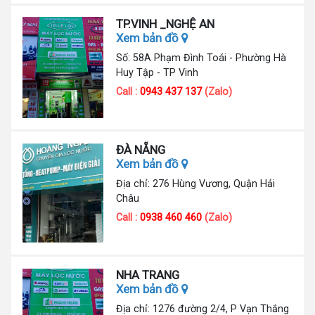
TP.VINH _NGHỆ AN
Xem bản đồ
Số: 58A Phạm Đình Toái - Phường Hà
Huy Tập - TP Vinh
Call :
0943 437 137
(Zalo)
ĐÀ NẴNG
Xem bản đồ
Địa chỉ: 276 Hùng Vương, Quận Hải
Châu
Call :
0938 460 460
(Zalo)
NHA TRANG
Xem bản đồ
Địa chỉ: 1276 đường 2/4, P Vạn Thắng