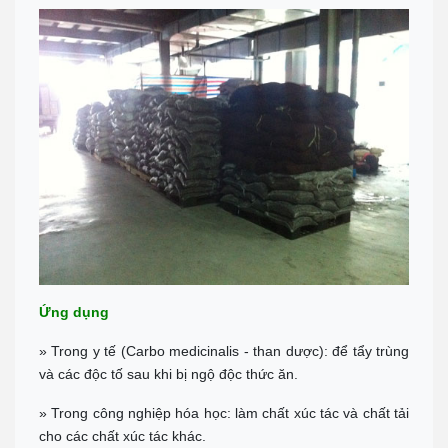
0911 676 989
Chỉ đường
PHÚ QUỐC
Đc: R303 Đường Ruby 3, Shophouse Bãi Kem, P An Thới, TP Phú
Quốc
Tel:
0906 82 82 82
Chỉ đường
Ứng dụng
» Trong y tế (Carbo medicinalis - than dược): để tẩy trùng
và các độc tố sau khi bị ngộ độc thức ăn.
» Trong công nghiệp hóa học: làm chất xúc tác và chất tải
cho các chất xúc tác khác.