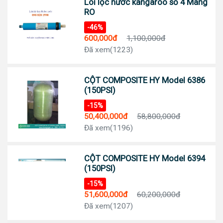
Lõi lọc nước kangaroo số 4 Màng
RO
-46%
600,000đ
1,100,000đ
Đã xem(1223)
CỘT COMPOSITE HY Model 6386
(150PSI)
-15%
50,400,000đ
58,800,000đ
Đã xem(1196)
CỘT COMPOSITE HY Model 6394
(150PSI)
-15%
51,600,000đ
60,200,000đ
Đã xem(1207)