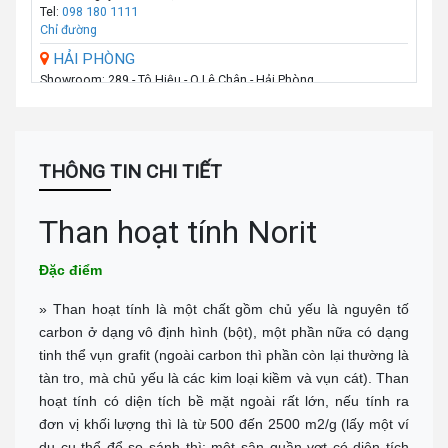
Tel:
098 180 1111
Chỉ đường
HẢI PHÒNG
Showroom: 289 - Tô Hiệu - Q.Lê Chân - Hải Phòng
Call :
0974 131 779
(Zalo)
Chỉ đường
THANH HÓA
Số 07 Đại Lộ Lê Lợi (Đối diện công viên Hội An) - P Lam Sơn - TP
THÔNG TIN CHI TIẾT
Thanh Hoá
Call :
0941 359 836
(Zalo)
Chỉ đường
Than hoạt tính Norit
TP.VINH _NGHỆ AN
Đặc điểm
Số: 58A Phạm Đình Toái - Phường Hà Huy Tập - TP Vinh
Call :
0943 437 137
(Zalo)
Chỉ đường
» Than hoạt tính là một chất gồm chủ yếu là nguyên tố
carbon ở dạng vô định hình (bột), một phần nữa có dạng
ĐÀ NẴNG
tinh thể vụn grafit (ngoài carbon thì phần còn lại thường là
Địa chỉ: 276 Hùng Vương, Quận Hải Châu
Call :
0938 460 460
(Zalo)
tàn tro, mà chủ yếu là các kim loại kiềm và vụn cát). Than
Chỉ đường
hoạt tính có diện tích bề mặt ngoài rất lớn, nếu tính ra
NHA TRANG
đơn vị khối lượng thì là từ 500 đến 2500 m2/g (lấy một ví
Địa chỉ: 1276 đường 2/4, P Vạn Thắng (cạnh cà phê Bách Viên) TP
dụ cụ thể để so sánh thì: một sân quần vợt có diện tích