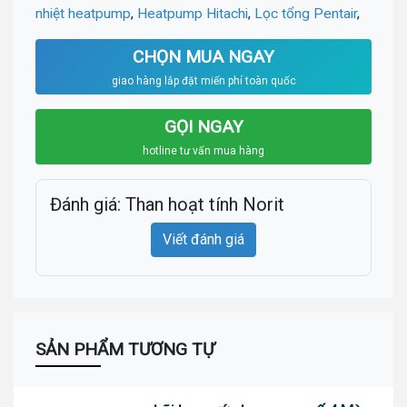
nhiệt heatpump
,
Heatpump Hitachi
,
Lọc tổng Pentair
,
CHỌN MUA NGAY
giao hàng lắp đặt miến phí toàn quốc
GỌI NGAY
hotline tư vấn mua hàng
Đánh giá: Than hoạt tính Norit
Viết đánh giá
SẢN PHẨM TƯƠNG TỰ