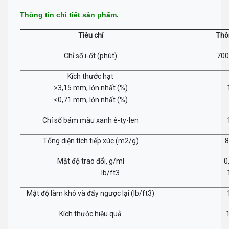
Thông tin chi tiết sản phẩm.
Tiêu chí
Thô
Chỉ số i-ốt (phút)
700
Kích thước hạt
>3,15 mm, lớn nhất (%)
<0,71 mm, lớn nhất (%)
Chỉ số bám màu xanh ê-ty-len
Tổng diện tích tiếp xúc (m2/g)
8
Mật độ trao đổi, g/ml
0
lb/ft3
Mật độ làm khô và đẩy ngược lại (lb/ft3)
Kích thước hiệu quả