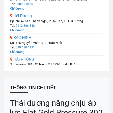
Tel:
0389 018 661
Chỉ đường
Hải Dương
Địa chỉ: 675 Lê Thanh Nghị, P. Hải Tân, TP Hải Dương
Tel:
0912 666 818
Chỉ đường
BẮC NINH
Đc: 815 Nguyễn Văn Cừ, TP Bắc Ninh
Tel:
098 180 1111
Chỉ đường
HẢI PHÒNG
Showroom: 289 - Tô Hiệu - Q.Lê Chân - Hải Phòng
Call :
0974 131 779
(Zalo)
Chỉ đường
THANH HÓA
Số 07 Đại Lộ Lê Lợi (Đối diện công viên Hội An) - P Lam Sơn - TP
THÔNG TIN CHI TIẾT
Thanh Hoá
Call :
0941 359 836
(Zalo)
Chỉ đường
Thái dương năng chịu áp
TP.VINH _NGHỆ AN
lực Flat Gold Pressure 300
Số: 58A Phạm Đình Toái - Phường Hà Huy Tập - TP Vinh