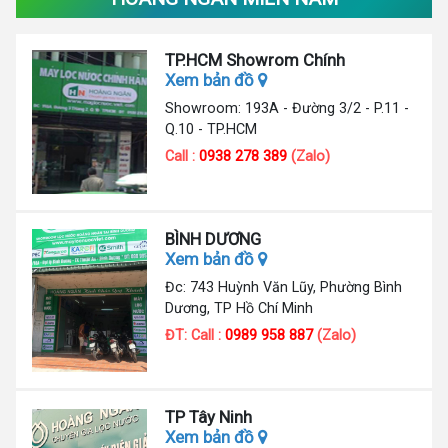
TP.HCM Showrom Chính
Xem bản đồ
Showroom: 193A - Đường 3/2 - P.11 -
Q.10 - TP.HCM
Call :
0938 278 389
(Zalo)
BÌNH DƯƠNG
Xem bản đồ
Đc: 743 Huỳnh Văn Lũy, Phường Bình
Dương, TP Hồ Chí Minh
ĐT: Call :
0989 958 887
(Zalo)
TP Tây Ninh
Xem bản đồ