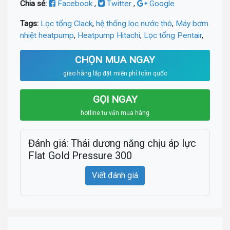
Chia sẻ:
Facebook
,
Twitter
,
Google
Tags:
Lọc tổng Clack
,
hệ thống lọc nước thô
,
Máy bơm
nhiệt heatpump
,
Heatpump Hitachi
,
Lọc tổng Pentair
,
CHỌN MUA NGAY
giao hàng lắp đặt miến phí toàn quốc
GỌI NGAY
hotline tư vấn mua hàng
Đánh giá: Thái dương năng chịu áp lực
Flat Gold Pressure 300
Viết đánh giá