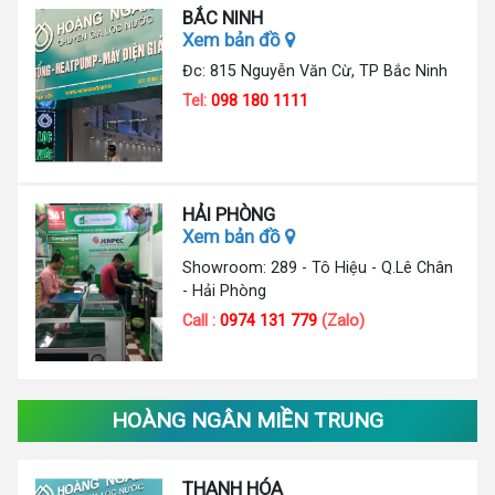
BẮC NINH
Xem bản đồ
Đc: 815 Nguyễn Văn Cừ, TP Bắc Ninh
Tel:
098 180 1111
HẢI PHÒNG
Xem bản đồ
Showroom: 289 - Tô Hiệu - Q.Lê Chân
- Hải Phòng
Call :
0974 131 779
(Zalo)
HOÀNG NGÂN MIỀN TRUNG
THANH HÓA