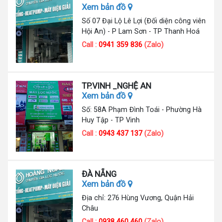
Xem bản đồ
Số 07 Đại Lộ Lê Lợi (Đối diện công viên
Hội An) - P Lam Sơn - TP Thanh Hoá
Call :
0941 359 836
(Zalo)
TP.VINH _NGHỆ AN
Xem bản đồ
Số: 58A Phạm Đình Toái - Phường Hà
Huy Tập - TP Vinh
Call :
0943 437 137
(Zalo)
ĐÀ NẴNG
Xem bản đồ
Địa chỉ: 276 Hùng Vương, Quận Hải
Châu
Call :
0938 460 460
(Zalo)