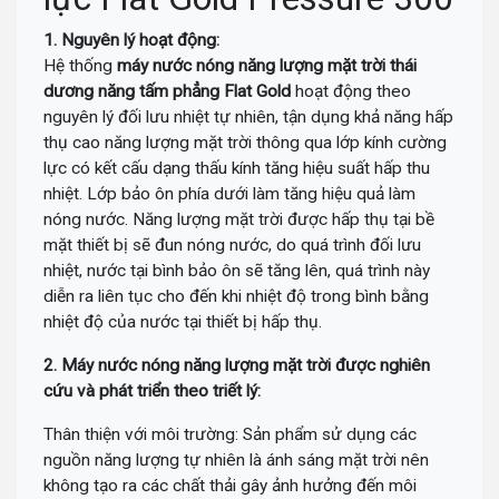
Call :
0943 437 137
(Zalo)
Chỉ đường
1. Nguyên lý hoạt động:
Hệ thống
máy nước nóng năng lượng mặt trời thái
ĐÀ NẴNG
dương năng tấm phẳng Flat Gold
hoạt động theo
Địa chỉ: 276 Hùng Vương, Quận Hải Châu
Call :
0938 460 460
(Zalo)
nguyên lý đối lưu nhiệt tự nhiên, tận dụng khả năng hấp
Chỉ đường
thụ cao năng lượng mặt trời thông qua lớp kính cường
NHA TRANG
lực có kết cấu dạng thấu kính tăng hiệu suất hấp thu
Địa chỉ: 1276 đường 2/4, P Vạn Thắng (cạnh cà phê Bách Viên) TP
nhiệt. Lớp bảo ôn phía dưới làm tăng hiệu quả làm
Nha Trang
nóng nước. Năng lượng mặt trời được hấp thụ tại bề
Tel:
0944 519 888
mặt thiết bị sẽ đun nóng nước, do quá trình đối lưu
Chỉ đường
nhiệt, nước tại bình bảo ôn sẽ tăng lên, quá trình này
ĐÀ LẠT - LÂM ĐỒNG
diễn ra liên tục cho đến khi nhiệt độ trong bình bằng
Địa chỉ: 364 Hai Bà Trưng, P6 TP Đà Lạt, Tỉnh Lâm Đồng
nhiệt độ của nước tại thiết bị hấp thụ.
Tel:
0902 570 886
Chỉ đường
2. Máy nước nóng năng lượng mặt trời được nghiên
TP.HCM Showrom Chính
cứu và phát triển theo triết lý:
Showroom: 193A - Đường 3/2 - P.11 - Q.10 - TP.HCM
Call :
0938 278 389
(Zalo)
Thân thiện với môi trường: Sản phẩm sử dụng các
Chỉ đường
nguồn năng lượng tự nhiên là ánh sáng mặt trời nên
BÌNH DƯƠNG
không tạo ra các chất thải gây ảnh hưởng đến môi
Đc: 743 Huỳnh Văn Lũy, Phường Bình Dương, TP Hồ Chí Minh