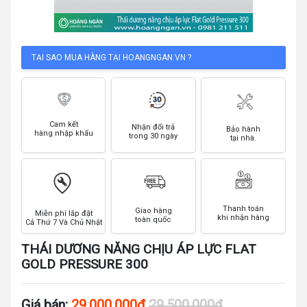
TẠI SAO MUA HÀNG TẠI HOANGNGAN.VN ?
Cam kết
Nhận đổi trả
Bảo hành
hàng nhập khẩu
trong 30 ngày
tại nhà.
Thanh toán
Giao hàng
Miễn phí lắp đặt
khi nhận hàng
toàn quốc
Cả Thứ 7 Và Chủ Nhật
THÁI DƯƠNG NĂNG CHỊU ÁP LỰC FLAT
GOLD PRESSURE 300
Giá bán:
29,000,000đ
29,500,000đ