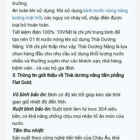
trường.
ĐT: Call :
0989 958 887
(Zalo)
An toàn khi sử dụng: Khi sử dụng
bình nước nóng năng
Chỉ đường
lượng mặt trời
, các nguy cơ cháy nổ, chập điện được
TP Tây Ninh
loại bỏ hoàn toàn.
Đc: 573 Cách Mạng Tháng 8, Phường 3, TP Tây Ninh
Tiết kiệm điện 100%: 10VNĐ là chi phí trung bình để
Tel:
0938 74 82 82
Chỉ đường
tạo nên 01 lít nước nóng khi sử dụng Thái Dương
Năng. Với chi phí thấp như vậy, Thái Dương Năng là lựa
CẦN THƠ
Địa chỉ: 369 Đ. Nguyễn Văn Cừ, Phường An Khánh, Ninh Kiều
chọn hàng đầu cho nhu cầu sử dụng khối lượng nước
0911 676 989
nhiều và thường xuyên như các khách sạn, nhà hàng,
Chỉ đường
bệnh viện... và các hộ gia đình.
PHÚ QUỐC
3. Thông tin giới thiệu về Thái dương năng tấm phẳng
Đc: R303 Đường Ruby 3, Shophouse Bãi Kem, P An Thới, TP Phú
Flat Gold:
Quốc
Tel:
0906 82 82 82
Vỏ bình bảo ôn:
Bình có độ kín tốt giúp kéo dài thời
Chỉ đường
gian giữ nhiệt độ đến 96h.
Ruột bình bảo ôn:
Ruột bình làm từ inox 304 siêu
bền, có khả năng chống chịu mọi nhân tố ăn mòn của
nước.
Tấm thu nhiệt:
Sản xuất theo công nghệ tiến tiến của Châu Âu, khả