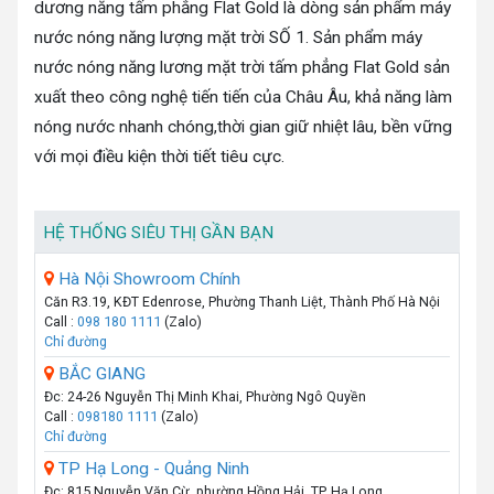
dương năng tấm phẳng Flat Gold là dòng sản phẩm máy
nước nóng năng lượng mặt trời SỐ 1. Sản phẩm máy
nước nóng năng lương mặt trời tấm phẳng Flat Gold sản
xuất theo công nghệ tiến tiến của Châu Âu, khả năng làm
nóng nước nhanh chóng,thời gian giữ nhiệt lâu, bền vững
với mọi điều kiện thời tiết tiêu cực.
HỆ THỐNG SIÊU THỊ GẦN BẠN
Hà Nội Showroom Chính
Căn R3.19, KĐT Edenrose, Phường Thanh Liệt, Thành Phố Hà Nội
Call :
098 180 1111
(Zalo)
Chỉ đường
BẮC GIANG
Đc: 24-26 Nguyễn Thị Minh Khai, Phường Ngô Quyền
Call :
098180 1111
(Zalo)
Chỉ đường
TP Hạ Long - Quảng Ninh
Đc: 815 Nguyễn Văn Cừ, phường Hồng Hải, TP. Hạ Long