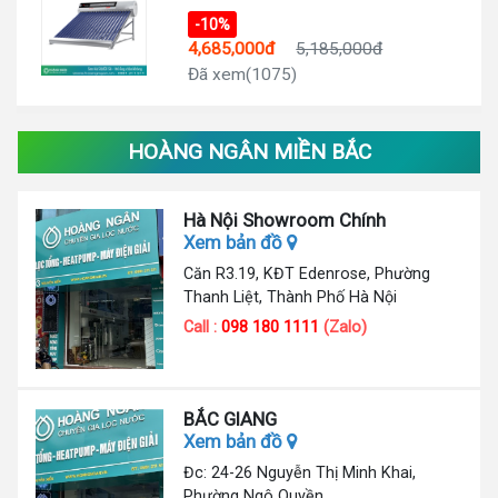
-10%
4,685,000đ
5,185,000đ
Đã xem(1075)
HOÀNG NGÂN MIỀN BẮC
Hà Nội Showroom Chính
Xem bản đồ
Căn R3.19, KĐT Edenrose, Phường
Thanh Liệt, Thành Phố Hà Nội
Call :
098 180 1111
(Zalo)
BẮC GIANG
Xem bản đồ
Đc: 24-26 Nguyễn Thị Minh Khai,
Phường Ngô Quyền