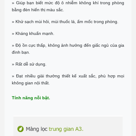
BÌNH DƯƠNG
» Giúp bạn biết mức độ ô nhiễm không khí trong phòng
Đc: 743 Huỳnh Văn Lũy, Phường Bình Dương, TP Hồ Chí Minh
bằng đèn hiển thị màu sắc.
ĐT: Call :
0989 958 887
(Zalo)
Chỉ đường
» Khử sạch mùi hôi, mùi thuốc lá, ẩm mốc trong phòng.
TP Tây Ninh
» Kháng khuẩn mạnh.
Đc: 573 Cách Mạng Tháng 8, Phường 3, TP Tây Ninh
Tel:
0938 74 82 82
Chỉ đường
» Độ ồn cực thấp, không ảnh hưởng đến giấc ngủ của gia
đình bạn.
CẦN THƠ
Địa chỉ: 369 Đ. Nguyễn Văn Cừ, Phường An Khánh, Ninh Kiều
» Rất dễ sử dụng.
0911 676 989
Chỉ đường
» Đạt nhiều giải thưởng thiết kế xuất sắc, phù hợp mọi
PHÚ QUỐC
không gian nội thất.
Đc: R303 Đường Ruby 3, Shophouse Bãi Kem, P An Thới, TP Phú
Quốc
Tel:
0906 82 82 82
Tính năng nỗi bật.
Chỉ đường