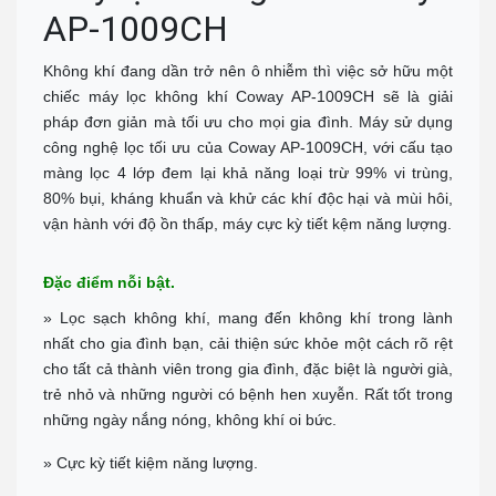
TP.VINH _NGHỆ AN
AP-1009CH
Số: 58A Phạm Đình Toái - Phường Hà Huy Tập - TP Vinh
Call :
0943 437 137
(Zalo)
Chỉ đường
Không khí đang dần trở nên ô nhiễm thì việc sở hữu một
chiếc máy lọc không khí Coway AP-1009CH sẽ là giải
ĐÀ NẴNG
pháp đơn giản mà tối ưu cho mọi gia đình. Máy sử dụng
Địa chỉ: 276 Hùng Vương, Quận Hải Châu
Call :
0938 460 460
(Zalo)
công nghệ lọc tối ưu của Coway AP-1009CH, với cấu tạo
Chỉ đường
màng lọc 4 lớp đem lại khả năng loại trừ 99% vi trùng,
NHA TRANG
80% bụi, kháng khuẩn và khử các khí độc hại và mùi hôi,
Địa chỉ: 1276 đường 2/4, P Vạn Thắng (cạnh cà phê Bách Viên) TP
vận hành với độ ồn thấp, máy cực kỳ tiết kệm năng lượng.
Nha Trang
Tel:
0944 519 888
Chỉ đường
Đặc điểm nỗi bật.
ĐÀ LẠT - LÂM ĐỒNG
» Lọc sạch không khí, mang đến không khí trong lành
Địa chỉ: 364 Hai Bà Trưng, P6 TP Đà Lạt, Tỉnh Lâm Đồng
nhất cho gia đình bạn, cải thiện sức khỏe một cách rõ rệt
Tel:
0902 570 886
cho tất cả thành viên trong gia đình, đặc biệt là người già,
Chỉ đường
trẻ nhỏ và những người có bệnh hen xuyễn. Rất tốt trong
TP.HCM Showrom Chính
những ngày nắng nóng, không khí oi bức.
Showroom: 193A - Đường 3/2 - P.11 - Q.10 - TP.HCM
Call :
0938 278 389
(Zalo)
» Cực kỳ tiết kiệm năng lượng.
Chỉ đường