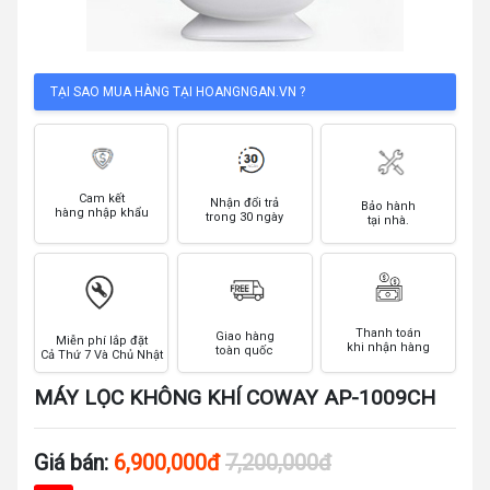
TẠI SAO MUA HÀNG TẠI HOANGNGAN.VN ?
Cam kết
Nhận đổi trả
Bảo hành
hàng nhập khẩu
trong 30 ngày
tại nhà.
Thanh toán
Giao hàng
Miễn phí lắp đặt
khi nhận hàng
toàn quốc
Cả Thứ 7 Và Chủ Nhật
MÁY LỌC KHÔNG KHÍ COWAY AP-1009CH
Giá bán:
6,900,000đ
7,200,000đ