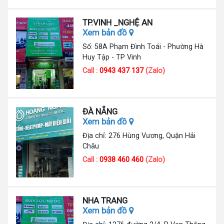
TP.VINH _NGHỆ AN
Xem bản đồ
Số: 58A Phạm Đình Toái - Phường Hà
Huy Tập - TP Vinh
Call :
0943 437 137
(Zalo)
ĐÀ NẴNG
Xem bản đồ
Địa chỉ: 276 Hùng Vương, Quận Hải
Châu
Call :
0938 460 460
(Zalo)
NHA TRANG
Xem bản đồ