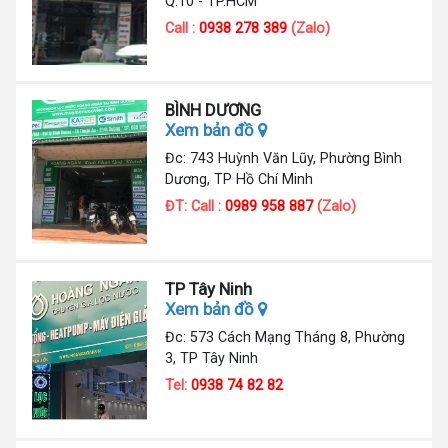
Q.10 - TP.HCM
Call :
0938 278 389
(Zalo)
BÌNH DƯƠNG
Xem bản đồ
Đc: 743 Huỳnh Văn Lũy, Phường Bình
Dương, TP Hồ Chí Minh
ĐT: Call :
0989 958 887
(Zalo)
TP Tây Ninh
Xem bản đồ
Đc: 573 Cách Mạng Tháng 8, Phường
3, TP Tây Ninh
Tel:
0938 74 82 82