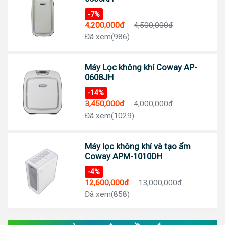
-7%
4,200,000đ
4,500,000đ
Đã xem(986)
Máy Lọc không khí Coway AP-
0608JH
-14%
3,450,000đ
4,000,000đ
Đã xem(1029)
Máy lọc không khí và tạo ẩm
Coway APM-1010DH
-4%
12,600,000đ
13,000,000đ
Đã xem(858)