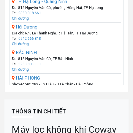
TP Hạ Long - Quảng Ninh
Đc: 815 Nguyễn Văn Cừ, phường Hồng Hải, TP. Hạ Long
Tel:
0389 018 661
Chỉ đường
Hải Dương
Địa chỉ: 675 Lê Thanh Nghị, P. Hải Tân, TP Hải Dương
Tel:
0912 666 818
Chỉ đường
BẮC NINH
Đc: 815 Nguyễn Văn Cừ, TP Bắc Ninh
Tel:
098 180 1111
Chỉ đường
HẢI PHÒNG
Showroom: 289 - Tô Hiệu - Q.Lê Chân - Hải Phòng
Call :
0974 131 779
(Zalo)
Chỉ đường
THANH HÓA
Số 07 Đại Lộ Lê Lợi (Đối diện công viên Hội An) - P Lam Sơn - TP
THÔNG TIN CHI TIẾT
Thanh Hoá
Call :
0941 359 836
(Zalo)
Chỉ đường
Máy lọc không khí Coway