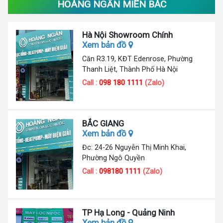
HOÀNG NGÂN MIỀN BẮC
Hà Nội Showroom Chính
Xem bản đồ
Căn R3.19, KĐT Edenrose, Phường
Thanh Liệt, Thành Phố Hà Nội
Call :
098 180 1111
(Zalo)
BẮC GIANG
Xem bản đồ
Đc: 24-26 Nguyễn Thị Minh Khai,
Phường Ngô Quyền
Call :
098180 1111
(Zalo)
TP Hạ Long - Quảng Ninh
Xem bản đồ