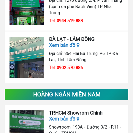
Địa chỉ: 1276 đường 2/4, P Vạn Thắng
(cạnh cà phê Bách Viên) TP Nha
Trang
Tel:
0944 519 888
ĐÀ LẠT - LÂM ĐỒNG
Xem bản đồ
Địa chỉ: 364 Hai Bà Trưng, P6 TP Đà
Lạt, Tỉnh Lâm Đồng
Tel:
0902 570 886
HOÀNG NGÂN MIỀN NAM
TP.HCM Showrom Chính
Xem bản đồ
Showroom: 193A - Đường 3/2 - P.11 -