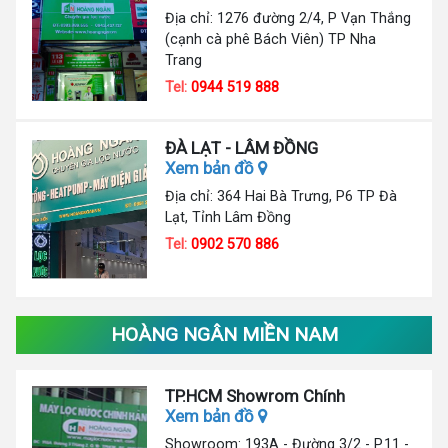
Địa chỉ: 1276 đường 2/4, P Vạn Thắng
(cạnh cà phê Bách Viên) TP Nha
Trang
Tel:
0944 519 888
ĐÀ LẠT - LÂM ĐỒNG
Xem bản đồ
Địa chỉ: 364 Hai Bà Trưng, P6 TP Đà
Lạt, Tỉnh Lâm Đồng
Tel:
0902 570 886
HOÀNG NGÂN MIỀN NAM
TP.HCM Showrom Chính
Xem bản đồ
Showroom: 193A - Đường 3/2 - P.11 -