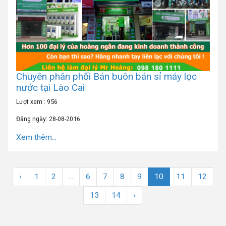
Chuyên phân phối Bán buôn bán sỉ máy lọc
nước tại Lào Cai
Lượt xem : 956
Đăng ngày: 28-08-2016
Xem thêm...
‹
1
2
...
6
7
8
9
10
11
12
13
14
›