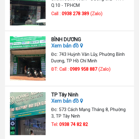
Q.10 - TP.HCM
Call :
0938 278 389
(Zalo)
BÌNH DƯƠNG
Xem bản đồ
Đc: 743 Huỳnh Văn Lũy, Phường Bình
Dương, TP Hồ Chí Minh
ĐT: Call :
0989 958 887
(Zalo)
TP Tây Ninh
Xem bản đồ
Đc: 573 Cách Mạng Tháng 8, Phường
3, TP Tây Ninh
Tel:
0938 74 82 82