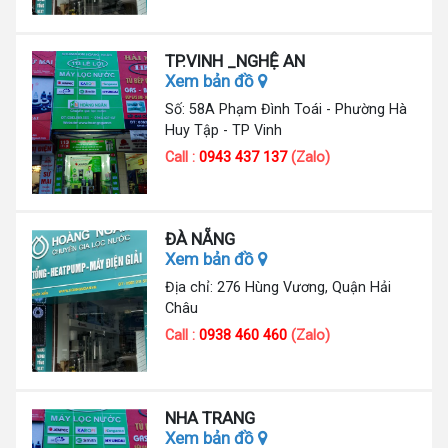
TP.VINH _NGHỆ AN
Xem bản đồ
Số: 58A Phạm Đình Toái - Phường Hà
Huy Tập - TP Vinh
Call :
0943 437 137
(Zalo)
ĐÀ NẴNG
Xem bản đồ
Địa chỉ: 276 Hùng Vương, Quận Hải
Châu
Call :
0938 460 460
(Zalo)
NHA TRANG
Xem bản đồ