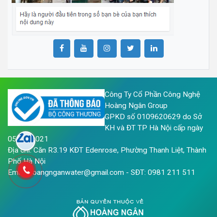
Công Ty Cổ Phần Công Nghệ
Hoàng Ngân Group
GPKD số 0109620629 do Sở
KH và ĐT TP Hà Nội cấp ngày
05/05/2021
Địa chỉ: Căn R3.19 KĐT Edenrose, Phường Thanh Liệt, Thành
Phố Hà Nội
Email: hoangnganwater@gmail.com - SĐT: 0981 211 511