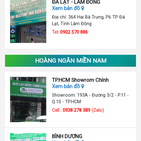
ĐÀ LẠT - LÂM ĐỒNG
Xem bản đồ
Địa chỉ: 364 Hai Bà Trưng, P6 TP Đà
Lạt, Tỉnh Lâm Đồng
Tel:
0902 570 886
HOÀNG NGÂN MIỀN NAM
TP.HCM Showrom Chính
Xem bản đồ
Showroom: 193A - Đường 3/2 - P.11 -
Q.10 - TP.HCM
Call :
0938 278 389
(Zalo)
BÌNH DƯƠNG