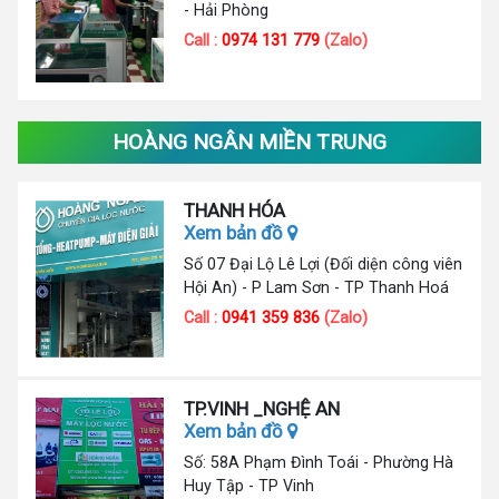
- Hải Phòng
Call :
0974 131 779
(Zalo)
HOÀNG NGÂN MIỀN TRUNG
THANH HÓA
Xem bản đồ
Số 07 Đại Lộ Lê Lợi (Đối diện công viên
Hội An) - P Lam Sơn - TP Thanh Hoá
Call :
0941 359 836
(Zalo)
TP.VINH _NGHỆ AN
Xem bản đồ
Số: 58A Phạm Đình Toái - Phường Hà
Huy Tập - TP Vinh