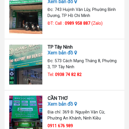
Xem bản đồ
Đc: 743 Huỳnh Văn Lũy, Phường Bình
Dương, TP Hồ Chí Minh
ĐT: Call :
0989 958 887
(Zalo)
TP Tây Ninh
Xem bản đồ
Đc: 573 Cách Mạng Tháng 8, Phường
3, TP Tây Ninh
Tel:
0938 74 82 82
CẦN THƠ
Xem bản đồ
Địa chỉ: 369 Đ. Nguyễn Văn Cừ,
Phường An Khánh, Ninh Kiều
0911 676 989