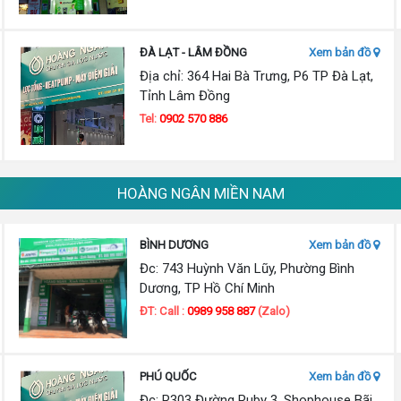
ĐÀ LẠT - LÂM ĐỒNG
Xem bản đồ
Địa chỉ: 364 Hai Bà Trưng, P6 TP Đà Lạt,
Tỉnh Lâm Đồng
Tel:
0902 570 886
HOÀNG NGÂN MIỀN NAM
BÌNH DƯƠNG
Xem bản đồ
Đc: 743 Huỳnh Văn Lũy, Phường Bình
Dương, TP Hồ Chí Minh
ĐT: Call :
0989 958 887
(Zalo)
PHÚ QUỐC
Xem bản đồ
Đc: R303 Đường Ruby 3, Shophouse Bãi