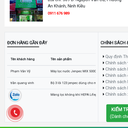
An Khánh, Ninh Kiều
0911 676 989
ĐƠN HÀNG GẦN ĐÂY
CHÍNH SÁCH 
Quy định T
Tên khách hàng
Tên sản phẩm
Chính sách
Chính sách
Phạm Văn Vỹ
Máy lọc nước Jenpec MIX 5000 có tủ
Chính sách 
Chính sách 
trần quang vinh
Bộ 3 lõi 123 jenpec dùng cho máy lọc nước
Chính sách
Chính sách x
trang
Màng lọc không khí HEPA Lifepro L318-AZ
KIỂM T
(Dành ch