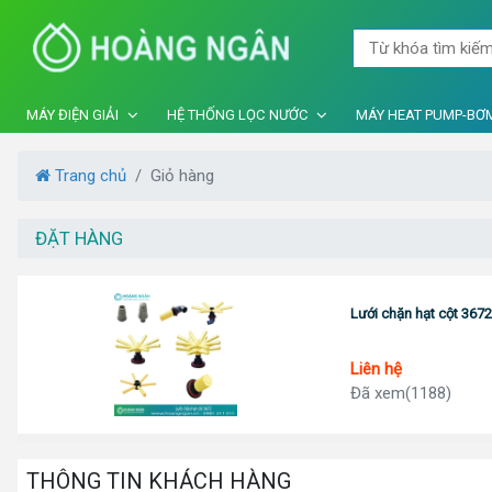
MÁY ĐIỆN GIẢI
HỆ THỐNG LỌC NƯỚC
MÁY HEAT PUMP-BƠM
Trang chủ
Giỏ hàng
ĐẶT HÀNG
Lưới chặn hạt cột 367
Liên hệ
Đã xem(1188)
THÔNG TIN KHÁCH HÀNG