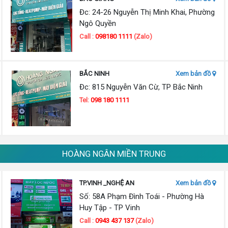
Đc: 24-26 Nguyễn Thị Minh Khai, Phường
Ngô Quyền
Call :
098180 1111
(Zalo)
BẮC NINH
Xem bản đồ
Đc: 815 Nguyễn Văn Cừ, TP Bắc Ninh
Tel:
098 180 1111
HOÀNG NGÂN MIỀN TRUNG
TP.VINH _NGHỆ AN
Xem bản đồ
Số: 58A Phạm Đình Toái - Phường Hà
Huy Tập - TP Vinh
Call :
0943 437 137
(Zalo)