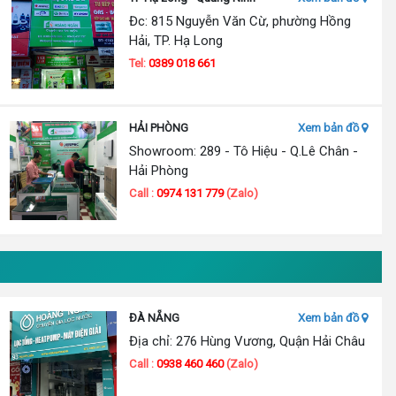
Đc: 815 Nguyễn Văn Cừ, phường Hồng
Hải, TP. Hạ Long
Tel:
0389 018 661
HẢI PHÒNG
Xem bản đồ
Showroom: 289 - Tô Hiệu - Q.Lê Chân -
Hải Phòng
Call :
0974 131 779
(Zalo)
ĐÀ NẴNG
Xem bản đồ
Địa chỉ: 276 Hùng Vương, Quận Hải Châu
Call :
0938 460 460
(Zalo)