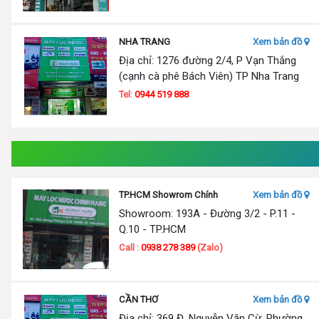
NHA TRANG
Xem bản đồ
Địa chỉ: 1276 đường 2/4, P Vạn Thắng
(cạnh cà phê Bách Viên) TP Nha Trang
Tel:
0944 519 888
TP.HCM Showrom Chính
Xem bản đồ
Showroom: 193A - Đường 3/2 - P.11 -
Q.10 - TP.HCM
Call :
0938 278 389
(Zalo)
CẦN THƠ
Xem bản đồ
Địa chỉ: 369 Đ. Nguyễn Văn Cừ, Phường