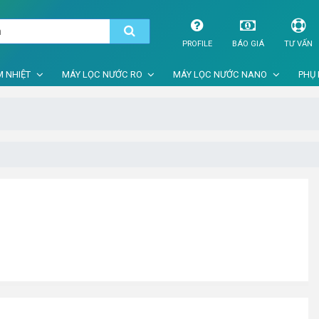
PROFILE
BÁO GIÁ
TƯ VẤN
 NHIỆT
MÁY LỌC NƯỚC RO
MÁY LỌC NƯỚC NANO
PHỤ 
2