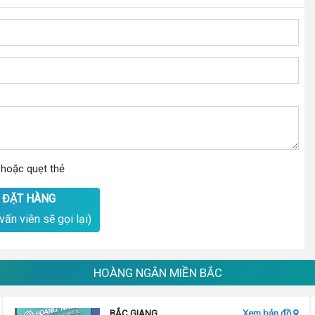
 hoặc quẹt thẻ
 ĐẶT HÀNG
vấn viên sẽ gọi lại)
HOÀNG NGÂN MIỀN BẮC
BẮC GIANG
Xem bản đồ