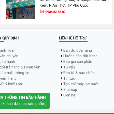
Kem, P An Thới, TP Phú Quốc
Tel:
0906 82 82 82
& QUY ĐỊNH
LIÊN HỆ HỖ TRỢ
hanh Toán
Bản đồ cửa hàng
Đơn giá
 vận chuyển
Hướng dẫn đặt hàng
 bảo hành
Báo giá sản phẩm
4,100,000đ
đổi trả hàng & Hoàn tiền
Tư vấn
bảo mật thông tin
Bảo trì & sửa chữa
280,000đ
 kiểm hàng
Tin tức
ử lý khiếu nại
Tạp chí máy lọc nước
285,000đ
Sitemap
Liên hệ
RA THÔNG TIN BẢO HÀNH
o khách đã mua sản phẩm)