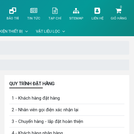
0
BẢO TRÌ
TIN TỨC
TẠP CHÍ
SITEMAP
LIÊN HỆ
GIỎ HÀNG
KIỆN THIẾT BỊ
VẬT LIỆU LỌC
QUY TRÌNH ĐẶT HÀNG
1 - Khách hàng đặt hàng
2 - Nhân viên gọi điện xác nhận lại
3 - Chuyển hàng - lắp đặt hoàn thiện
4 - Khách hàng nhận hàng