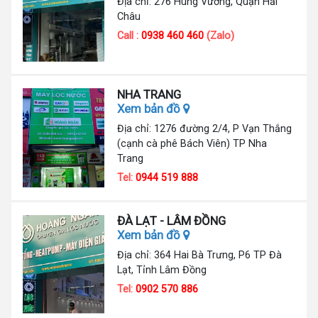
Địa chỉ: 276 Hùng Vương, Quận Hải
Châu
Call :
0938 460 460
(Zalo)
NHA TRANG
Xem bản đồ
Địa chỉ: 1276 đường 2/4, P Vạn Thắng
(cạnh cà phê Bách Viên) TP Nha
Trang
Tel:
0944 519 888
ĐÀ LẠT - LÂM ĐỒNG
Xem bản đồ
Địa chỉ: 364 Hai Bà Trưng, P6 TP Đà
Lạt, Tỉnh Lâm Đồng
Tel:
0902 570 886