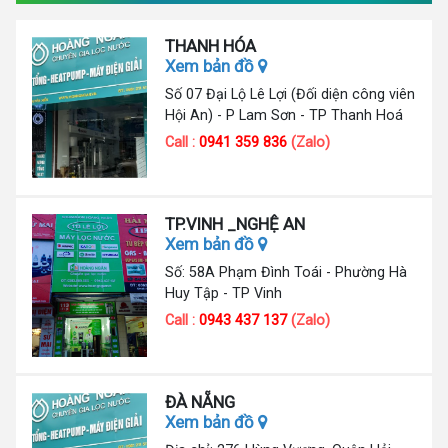
THANH HÓA
Xem bản đồ
Số 07 Đại Lộ Lê Lợi (Đối diện công viên
Hội An) - P Lam Sơn - TP Thanh Hoá
Call :
0941 359 836
(Zalo)
TP.VINH _NGHỆ AN
Xem bản đồ
Số: 58A Phạm Đình Toái - Phường Hà
Huy Tập - TP Vinh
Call :
0943 437 137
(Zalo)
ĐÀ NẴNG
Xem bản đồ