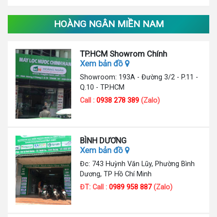
HOÀNG NGÂN MIỀN NAM
TP.HCM Showrom Chính
Xem bản đồ
Showroom: 193A - Đường 3/2 - P.11 -
Q.10 - TP.HCM
Call :
0938 278 389
(Zalo)
BÌNH DƯƠNG
Xem bản đồ
Đc: 743 Huỳnh Văn Lũy, Phường Bình
Dương, TP Hồ Chí Minh
ĐT: Call :
0989 958 887
(Zalo)