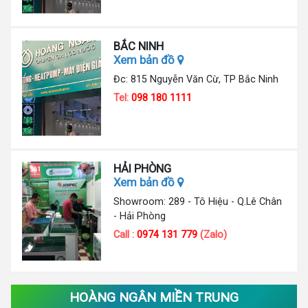
BẮC NINH
Xem bản đồ
Đc: 815 Nguyễn Văn Cừ, TP Bắc Ninh
Tel:
098 180 1111
HẢI PHÒNG
Xem bản đồ
Showroom: 289 - Tô Hiệu - Q.Lê Chân
- Hải Phòng
Call :
0974 131 779
(Zalo)
HOÀNG NGÂN MIỀN TRUNG