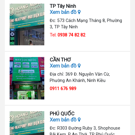
TP Tây Ninh
Xem bản đồ
Đc: 573 Cách Mạng Tháng 8, Phường
3, TP Tây Ninh
Tel:
0938 74 82 82
CẦN THƠ
Xem bản đồ
Địa chỉ: 369 Đ. Nguyễn Văn Cừ,
Phường An Khánh, Ninh Kiều
0911 676 989
PHÚ QUỐC
Xem bản đồ
Đc: R303 Đường Ruby 3, Shophouse
Bãi Kem, P An Thới, TP Phú Quốc