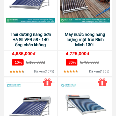
Thái dương năng Sơn
Máy nước nóng năng
Hà SILVER 58 - 140
lượng mặt trời Bình
ống chân không
Minh 130L
4,685,000đ
4,725,000đ
5,185,000đ
6,750,000đ
-10%
-30%
Đã xem(1075)
Đã xem(1365)