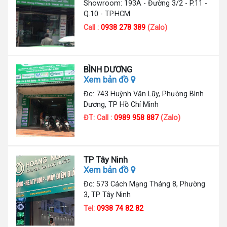
Showroom: 193A - Đường 3/2 - P.11 -
Q.10 - TP.HCM
Call :
0938 278 389
(Zalo)
BÌNH DƯƠNG
Xem bản đồ
Đc: 743 Huỳnh Văn Lũy, Phường Bình
Dương, TP Hồ Chí Minh
ĐT: Call :
0989 958 887
(Zalo)
TP Tây Ninh
Xem bản đồ
Đc: 573 Cách Mạng Tháng 8, Phường
3, TP Tây Ninh
Tel:
0938 74 82 82