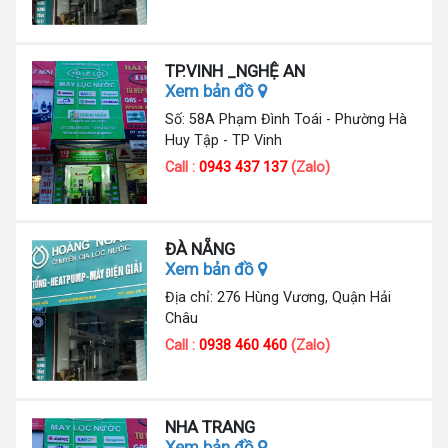
TP.VINH _NGHỆ AN
Xem bản đồ
Số: 58A Phạm Đình Toái - Phường Hà
Huy Tập - TP Vinh
Call :
0943 437 137
(Zalo)
ĐÀ NẴNG
Xem bản đồ
Địa chỉ: 276 Hùng Vương, Quận Hải
Châu
Call :
0938 460 460
(Zalo)
NHA TRANG
Xem bản đồ