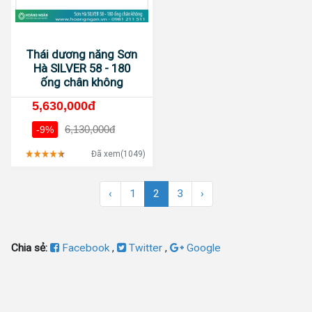
Thái dương năng Sơn
Hà SILVER 58 - 180
ống chân không
5,630,000đ
6,130,000đ
-9%
Đã xem(1049)
‹
1
2
3
›
Chia sẻ:
Facebook
,
Twitter
,
Google