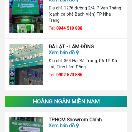
Địa chỉ: 1276 đường 2/4, P Vạn Thắng
(cạnh cà phê Bách Viên) TP Nha
Trang
Tel:
0944 519 888
ĐÀ LẠT - LÂM ĐỒNG
Xem bản đồ
Địa chỉ: 364 Hai Bà Trưng, P6 TP Đà
Lạt, Tỉnh Lâm Đồng
Tel:
0902 570 886
HOÀNG NGÂN MIỀN NAM
TP.HCM Showrom Chính
Xem bản đồ