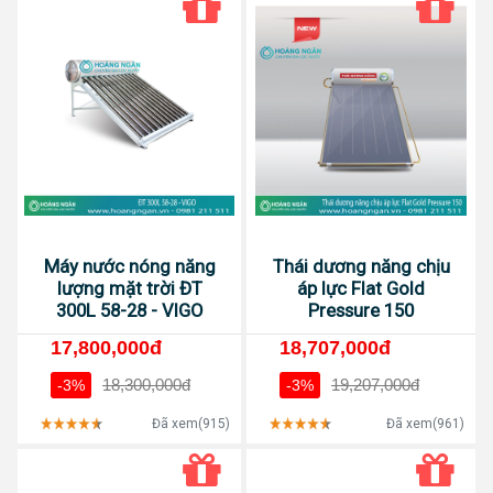
Máy nước nóng năng
Thái dương năng chịu
lượng mặt trời ĐT
áp lực Flat Gold
300L 58-28 - VIGO
Pressure 150
17,800,000đ
18,707,000đ
18,300,000đ
19,207,000đ
-3%
-3%
Đã xem(915)
Đã xem(961)