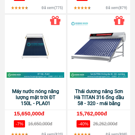
Đã xem(775)
Đã xem(879)
Máy nước nóng năng
Thái dương năng Sơn
lượng mặt trời ĐT
Hà TITAN 316 ống dầu
150L - PLA01
58 - 320 - mái bằng
15,650,000đ
15,762,000đ
16,650,000đ
26,262,000đ
-7%
-40%
Đã xem(820)
Đã xem(898)